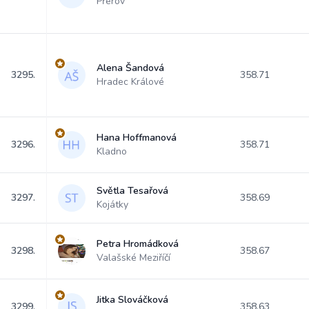
Přerov
Alena Šandová
3295.
358.71
Hradec Králové
Hana Hoffmanová
3296.
358.71
Kladno
Světla Tesařová
3297.
358.69
Kojátky
Petra Hromádková
3298.
358.67
Valašské Meziříčí
Jitka Slováčková
3299.
358.63