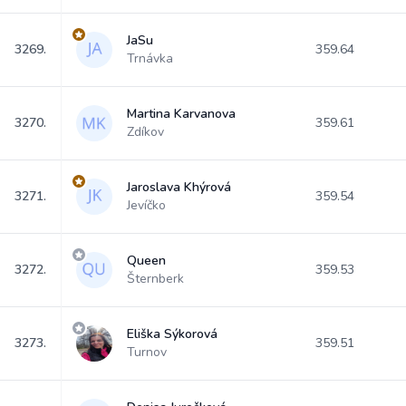
JaSu
3269.
359.64
Trnávka
Martina Karvanova
3270.
359.61
Zdíkov
Jaroslava Khýrová
3271.
359.54
Jevíčko
Queen
3272.
359.53
Šternberk
Eliška Sýkorová
3273.
359.51
Turnov