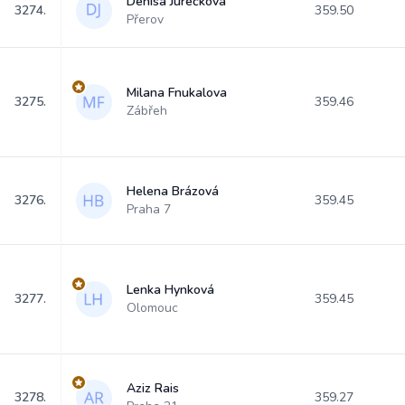
Denisa Jurečková
3274.
359.50
Přerov
Milana Fnukalova
3275.
359.46
Zábřeh
Helena Brázová
3276.
359.45
Praha 7
Lenka Hynková
3277.
359.45
Olomouc
Aziz Rais
3278.
359.27