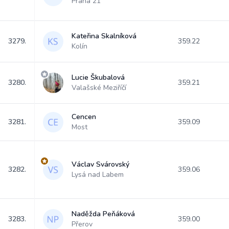
Praha 21
Kateřina Skalníková
3279.
359.22
Kolín
Lucie Škubalová
3280.
359.21
Valašské Meziříčí
Cencen
3281.
359.09
Most
Václav Svárovský
3282.
359.06
Lysá nad Labem
Naděžda Peňáková
3283.
359.00
Přerov