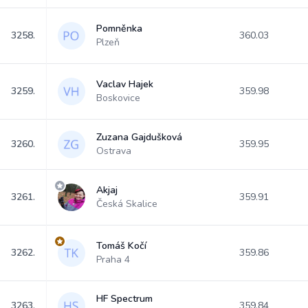
Pomněnka
3258.
360.03
Plzeň
Vaclav Hajek
3259.
359.98
Boskovice
Zuzana Gajdušková
3260.
359.95
Ostrava
Akjaj
3261.
359.91
Česká Skalice
Tomáš Kočí
3262.
359.86
Praha 4
HF Spectrum
3263.
359.84