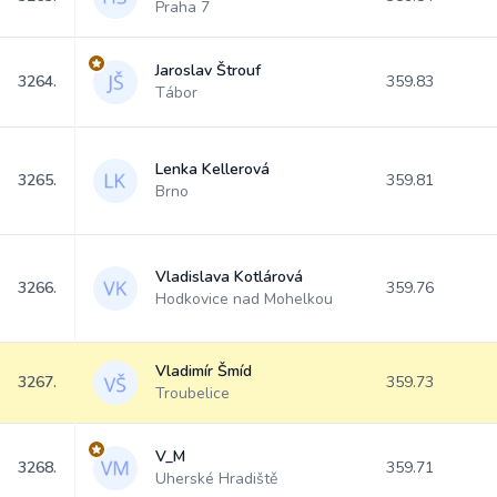
Praha 7
Jaroslav Štrouf
3264.
359.83
Tábor
Lenka Kellerová
3265.
359.81
Brno
Vladislava Kotlárová
3266.
359.76
Hodkovice nad Mohelkou
Vladimír Šmíd
3267.
359.73
Troubelice
V_M
3268.
359.71
Uherské Hradiště