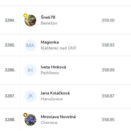
Šnek78
3284.
359.00
Benešov
Magionka
3285.
358.93
Klášterec nad Ohří
Iveta Hinková
3286.
358.89
Pelhřimov
Jana Koláčková
3287.
358.87
Hanušovice
Miroslava Novotná
3288.
358.85
Chornice