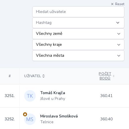
Reset
Hashtag
POČET
#
UŽIVATEL
BODŮ
Tomáš Krajča
3251.
360.41
Jílové u Prahy
Miroslava Smolíková
3252.
360.40
Telnice