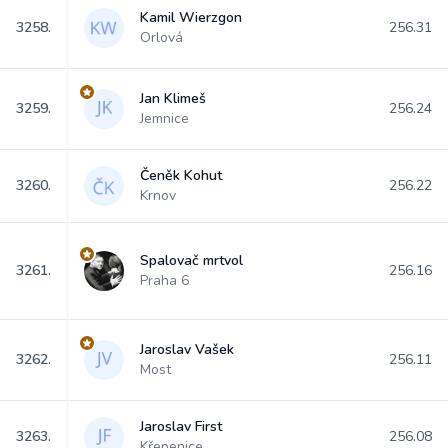
Kamil Wierzgon
3258.
256.31
Orlová
Jan Klimeš
3259.
256.24
Jemnice
Čeněk Kohut
3260.
256.22
Krnov
Spalovač mrtvol
3261.
256.16
Praha 6
Jaroslav Vašek
3262.
256.11
Most
Jaroslav First
3263.
256.08
Křepenice