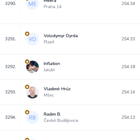
Meera
3290.
254.34
Praha 14
Volodymyr Dyrda
3291.
254.33
Plzeň
Inflation
3292.
254.18
Jalubí
Vladimír Hrúz
3293.
254.14
Mšec
Radim B.
3294.
254.13
České Budějovice