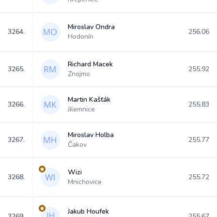
Miroslav Ondra
3264.
256.06
Hodonín
Richard Macek
3265.
255.92
Znojmo
Martin Kašťák
3266.
255.83
Jilemnice
Miroslav Holba
3267.
255.77
Čakov
Wizi
3268.
255.72
Mnichovice
Jakub Houfek
3269.
255.67