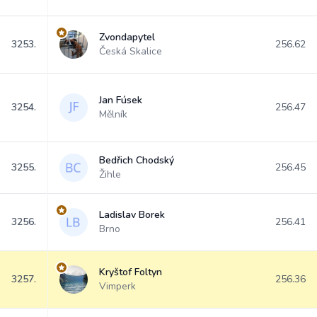
Zvondapytel
3253.
256.62
Česká Skalice
Jan Fúsek
3254.
256.47
Mělník
Bedřich Chodský
3255.
256.45
Žihle
Ladislav Borek
3256.
256.41
Brno
Kryštof Foltyn
3257.
256.36
Vimperk