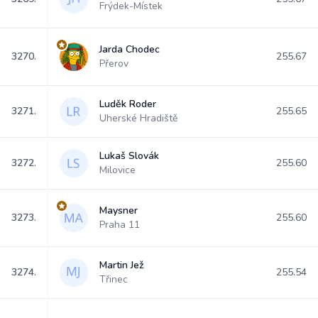
Frýdek-Místek
Jarda Chodec
3270.
255.67
Přerov
Luděk Roder
3271.
255.65
Uherské Hradiště
Lukaš Slovák
3272.
255.60
Milovice
Maysner
3273.
255.60
Praha 11
Martin Jež
3274.
255.54
Třinec