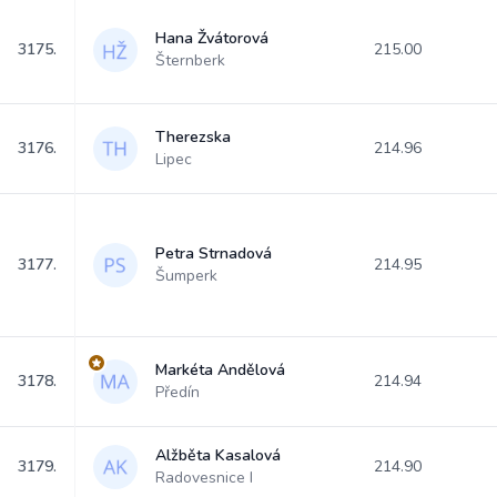
Hana Žvátorová
3175.
215.00
Šternberk
Therezska
3176.
214.96
Lipec
Petra Strnadová
3177.
214.95
Šumperk
Markéta Andělová
3178.
214.94
Předín
Alžběta Kasalová
3179.
214.90
Radovesnice I