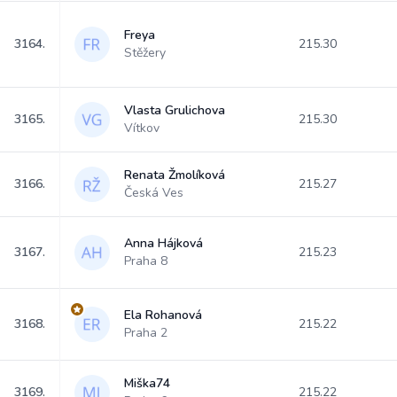
Freya
3164.
215.30
Stěžery
Vlasta Grulichova
3165.
215.30
Vítkov
Renata Žmolíková
3166.
215.27
Česká Ves
Anna Hájková
3167.
215.23
Praha 8
Ela Rohanová
3168.
215.22
Praha 2
Miška74
3169.
215.22