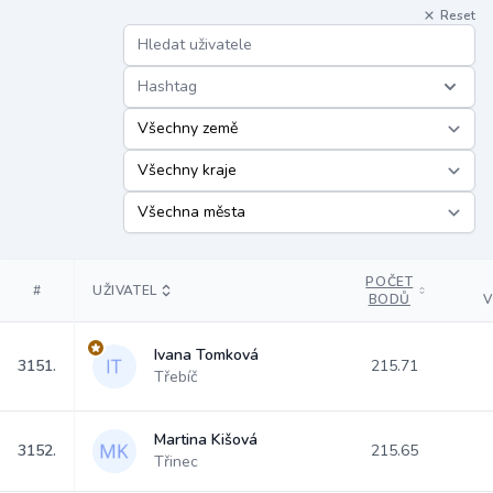
Reset
Hashtag
POČET
#
UŽIVATEL
BODŮ
V
Ivana Tomková
3151.
215.71
Třebíč
Martina Kišová
3152.
215.65
Třinec