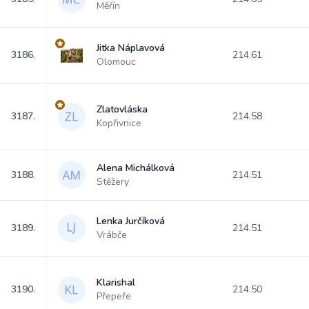
Měřín
Jitka Náplavová
3186.
214.61
Olomouc
Zlatovláska
3187.
214.58
Kopřivnice
Alena Michálková
3188.
214.51
Stěžery
Lenka Jurčíková
3189.
214.51
Vrábče
Klarishal
3190.
214.50
Přepeře