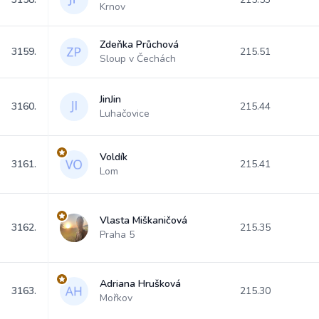
Krnov
Zdeňka Průchová
3159.
215.51
Sloup v Čechách
JinJin
3160.
215.44
Luhačovice
Voldík
3161.
215.41
Lom
Vlasta Miškaničová
3162.
215.35
Praha 5
Adriana Hrušková
3163.
215.30
Mořkov