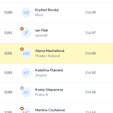
Kryštof Borský
3180.
214.90
Most
Jan Flídr
3181.
214.87
Jaroměř
Alena Machaňová
3182.
214.86
Hradec Králové
Kateřina Plánská
3183.
214.85
Znojmo
Kveta Stepanova
3184.
214.66
Praha 8
Martina Coufalová
3185.
214.65