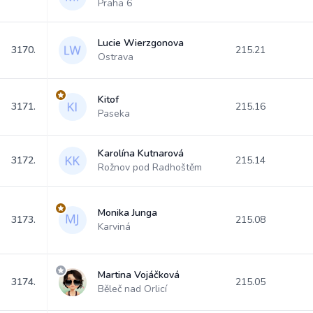
Praha 6
Lucie Wierzgonova
3170.
215.21
Ostrava
Kitof
3171.
215.16
Paseka
Karolína Kutnarová
3172.
215.14
Rožnov pod Radhoštěm
Monika Junga
3173.
215.08
Karviná
Martina Vojáčková
3174.
215.05
Běleč nad Orlicí