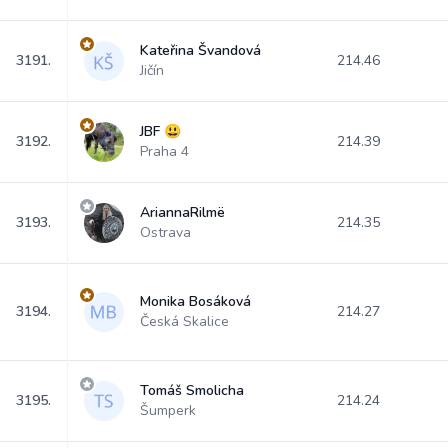
Kateřina Švandová
3191.
214.46
Jičín
JBF 😃
3192.
214.39
Praha 4
AriannaRilmë
3193.
214.35
Ostrava
Monika Bosáková
3194.
214.27
Česká Skalice
Tomáš Smolicha
3195.
214.24
Šumperk