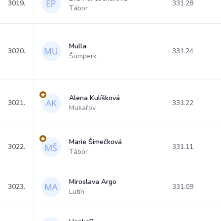
3019.
331.28
Tábor
Mulla
3020.
331.24
Šumperk
Alena Kulíšková
3021.
331.22
Mukařov
Marie Šimečková
3022.
331.11
Tábor
Miroslava Argo
3023.
331.09
Lutín