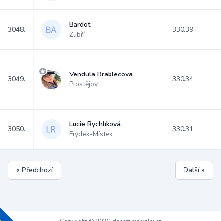
Bardot
3048.
330.39
Zubří
Vendula Brablecova
3049.
330.34
Prostějov
Lucie Rychlíková
3050.
330.31
Frýdek-Místek
« Předchozí
Další »