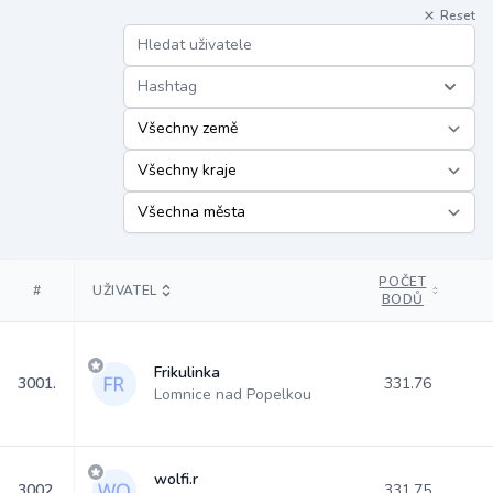
Reset
Hashtag
POČET
#
UŽIVATEL
BODŮ
Frikulinka
3001.
331.76
Lomnice nad Popelkou
wolfi.r
3002.
331.75