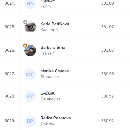
HankaP
3024.
331.08
Kuřim
Karla Petříková
3025.
331.07
Kamenná
Barbora Srna
3026.
331.03
Praha 4
Monika Čápová
3027.
330.96
Šlapanice
EvičkaK
3028.
330.92
Čelákovice
Radka Pesatova
3029.
330.92
Ostrava