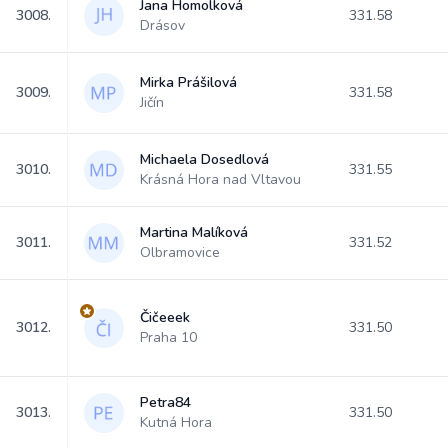
Jana Homolková
3008.
331.58
Drásov
Mirka Prášilová
3009.
331.58
Jičín
Michaela Dosedlová
3010.
331.55
Krásná Hora nad Vltavou
Martina Malíková
3011.
331.52
Olbramovice
Čičeeek
3012.
331.50
Praha 10
Petra84
3013.
331.50
Kutná Hora