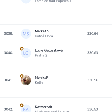
Lomnice nad Popelkou
Markét S.
3039.
330.64
Kutná Hora
Lucie Galuszková
3040.
330.63
Praha 2
MonikaP
3041.
330.56
Kolín
Katmercak
3042.
330.53
Vyskytná nad Jihlavou