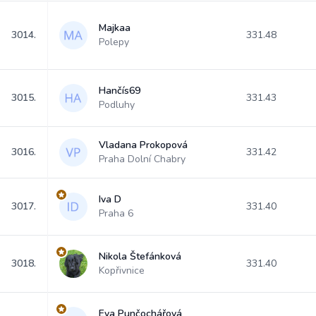
Majkaa
3014.
331.48
Polepy
Hančís69
3015.
331.43
Podluhy
Vladana Prokopová
3016.
331.42
Praha Dolní Chabry
Iva D
3017.
331.40
Praha 6
Nikola Štefánková
3018.
331.40
Kopřivnice
Eva Punčochářová