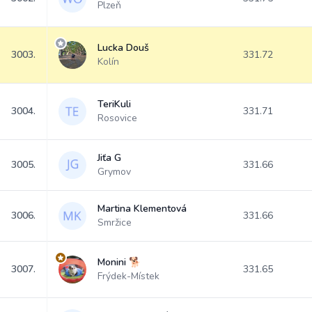
Plzeň
Lucka Douš
3003.
331.72
Kolín
TeriKuli
3004.
331.71
Rosovice
Jiťa G
3005.
331.66
Grymov
Martina Klementová
3006.
331.66
Smržice
Monini 🐕
3007.
331.65
Frýdek-Místek