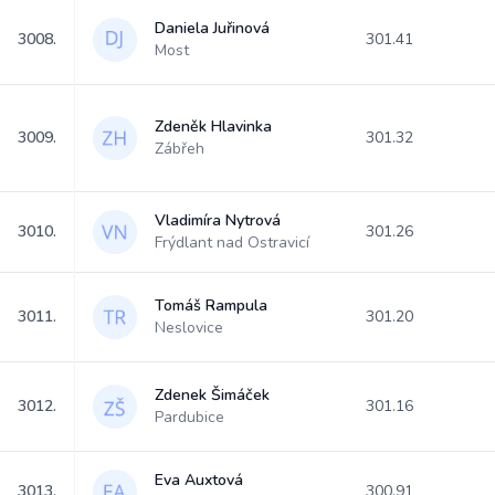
Daniela Juřinová
3008.
301.41
Most
Zdeněk Hlavinka
3009.
301.32
Zábřeh
Vladimíra Nytrová
3010.
301.26
Frýdlant nad Ostravicí
Tomáš Rampula
3011.
301.20
Neslovice
Zdenek Šimáček
3012.
301.16
Pardubice
Eva Auxtová
3013.
300.91