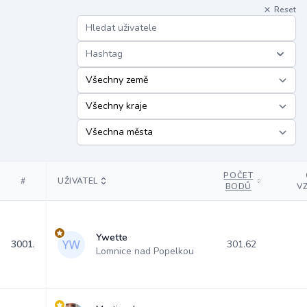
Reset
Hashtag
POČET
#
UŽIVATEL
BODŮ
V
Ywette
3001.
301.62
Lomnice nad Popelkou