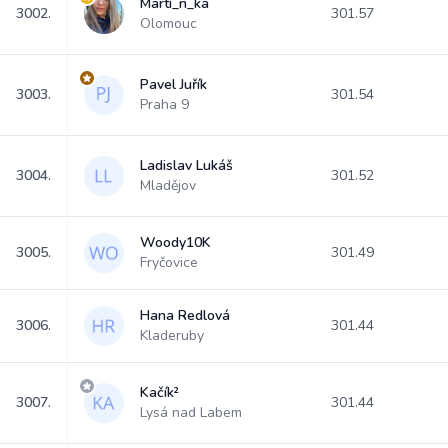
Marti_n_ka
3002.
301.57
Olomouc
Pavel Juřík
3003.
301.54
Praha 9
Ladislav Lukáš
3004.
301.52
Mladějov
Woody10K
3005.
301.49
Fryčovice
Hana Redlová
3006.
301.44
Kladeruby
Kačík²
3007.
301.44
Lysá nad Labem