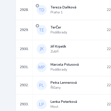
Tereza Daňková
2928.
22
Praha 1
TerČer
2929.
22
Poděbrady
Jiří Krpelík
2930.
22
Zubří
Marcela Polusová
2931.
22
Poděbrady
Petra Lennerová
2932.
22
Říčany
Lenka Peterková
2933.
22
Most