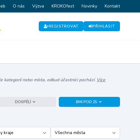
web
O nás
Výzva
KROKOfest
Novinky
Kontakt
REGISTROVAT
PŘIHLÁSIT
P
e kategorií nebo místa, odkud účastníci pochází.
Více
DOSPĚLÍ
BMI POD 25