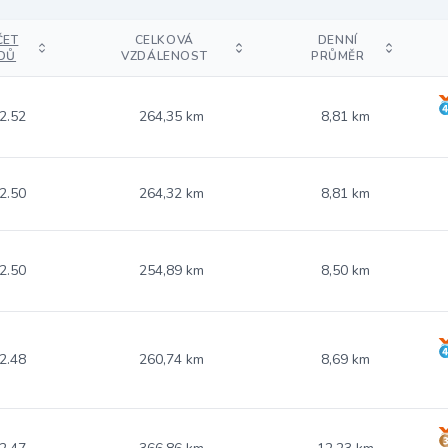
ČET
CELKOVÁ
DENNÍ
DŮ
VZDÁLENOST
PRŮMĚR
2.52
264,35 km
8,81 km
2.50
264,32 km
8,81 km
2.50
254,89 km
8,50 km
2.48
260,74 km
8,69 km