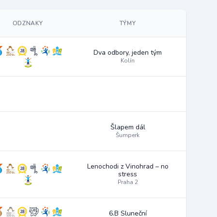
ODZNAKY
TÝMY
Dva odbory, jeden tým
Kolín
Šlapem dál
Šumperk
Lenochodi z Vinohrad – no
stress
Praha 2
6.B Sluneční