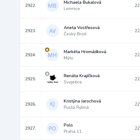
Michaela Bukalová
2922.
22
Lomnice
Aneta Vostřesová
2923.
22
Český Brod
Markéta Hromádková
2924.
22
Mýto
Renáta Krajíčková
2925.
22
Svojetice
Kristýna Jarochová
2926.
22
Pustá Rybná
Polo
2927.
22
Praha 11