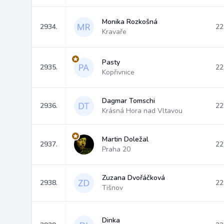
Monika Rozkošná
2934.
22
Kravaře
Pasty
2935.
22
Kopřivnice
Dagmar Tomschi
2936.
22
Krásná Hora nad Vltavou
Martin Doležal
2937.
22
Praha 20
Zuzana Dvořáčková
2938.
22
Tišnov
Dinka