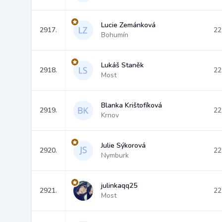
Lucie Zemánková
2917.
22
Bohumín
Lukáš Staněk
2918.
22
Most
Blanka Krištofíková
2919.
22
Krnov
Julie Sýkorová
2920.
22
Nymburk
julinkaqq25
2921.
22
Most