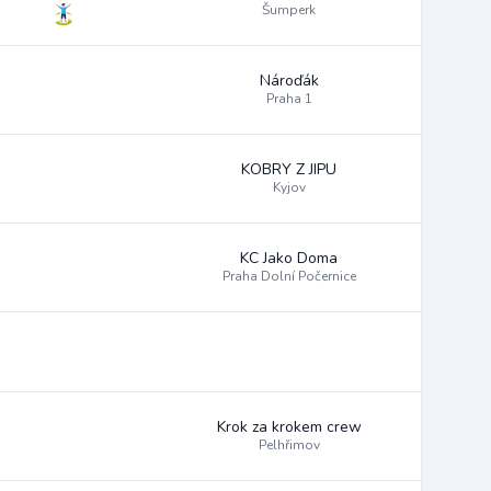
Šumperk
Nároďák
Praha 1
KOBRY Z JIPU
Kyjov
KC Jako Doma
Praha Dolní Počernice
Krok za krokem crew
Pelhřimov