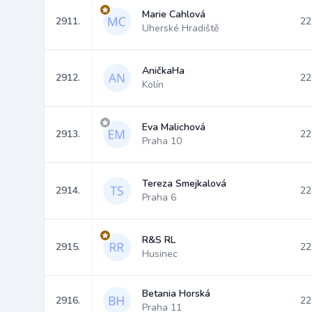
Marie Cahlová
2911.
22
Uherské Hradiště
AničkaHa
2912.
22
Kolín
Eva Malichová
2913.
22
Praha 10
Tereza Smejkalová
2914.
22
Praha 6
R&S RL
2915.
22
Husinec
Betania Horská
2916.
22
Praha 11