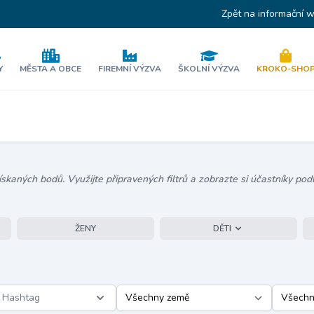
Zpět na informační 
Y
MĚSTA A OBCE
FIREMNÍ VÝZVA
ŠKOLNÍ VÝZVA
KROKO-SHO
kaných bodů. Využijte připravených filtrů a zobrazte si účastníky podl
ŽENY
DĚTI
Hashtag