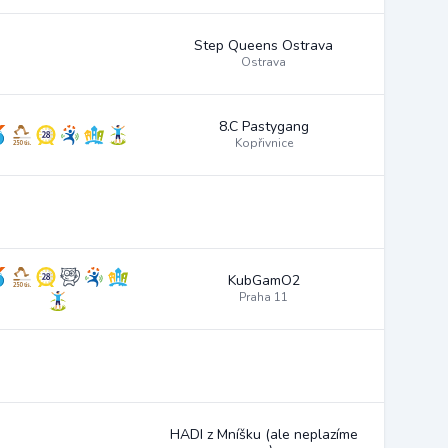
Step Queens Ostrava
Ostrava
8.C Pastygang
Kopřivnice
KubGamO2
Praha 11
HADI z Mníšku (ale neplazíme