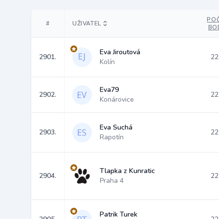
PO
#
UŽIVATEL
BO
Eva Jiroutová
2901.
22
Kolín
Eva79
2902.
22
Konárovice
Eva Suchá
2903.
22
Rapotín
Tlapka z Kunratic
2904.
22
Praha 4
Patrik Turek