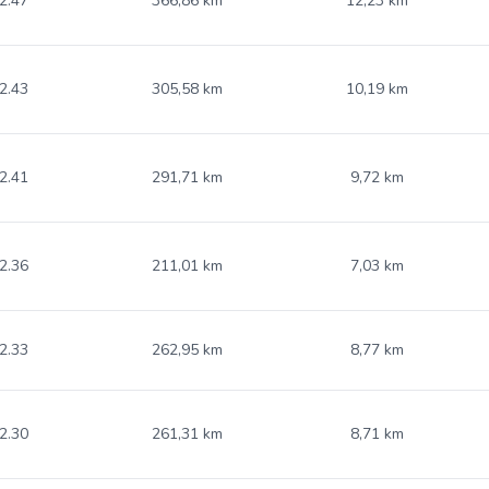
2.47
366,86 km
12,23 km
2.43
305,58 km
10,19 km
2.41
291,71 km
9,72 km
2.36
211,01 km
7,03 km
2.33
262,95 km
8,77 km
2.30
261,31 km
8,71 km