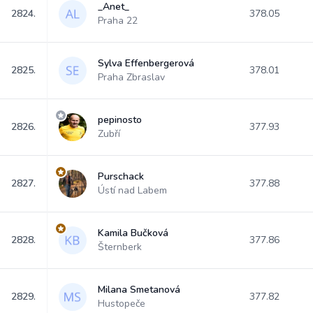
_Anet_
2824.
378.05
Praha 22
Sylva Effenbergerová
2825.
378.01
Praha Zbraslav
pepinosto
2826.
377.93
Zubří
Purschack
2827.
377.88
Ústí nad Labem
Kamila Bučková
2828.
377.86
Šternberk
Milana Smetanová
2829.
377.82
Hustopeče