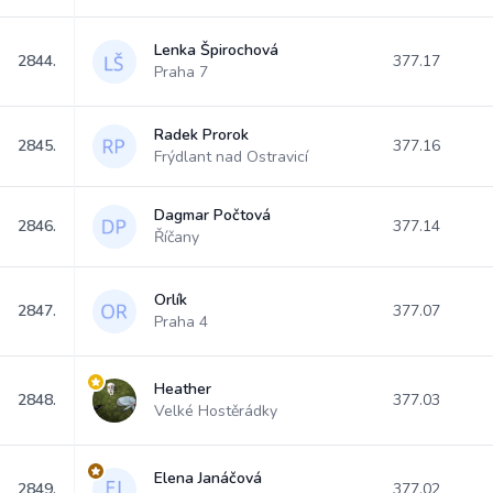
Lenka Špirochová
2844.
377.17
Praha 7
Radek Prorok
2845.
377.16
Frýdlant nad Ostravicí
Dagmar Počtová
2846.
377.14
Říčany
Orlík
2847.
377.07
Praha 4
Heather
2848.
377.03
Velké Hostěrádky
Elena Janáčová
2849.
377.02