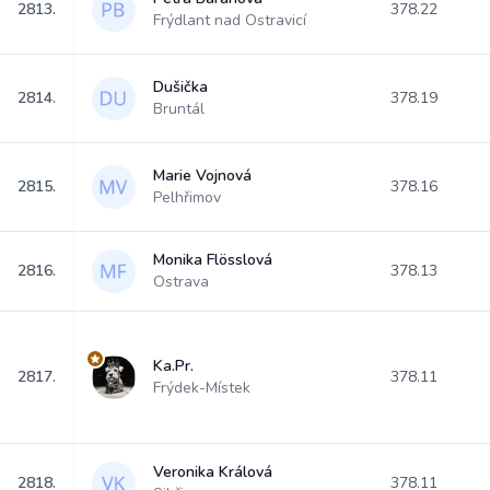
2813.
378.22
Frýdlant nad Ostravicí
Dušička
2814.
378.19
Bruntál
Marie Vojnová
2815.
378.16
Pelhřimov
Monika Flösslová
2816.
378.13
Ostrava
Ka.Pr.
2817.
378.11
Frýdek-Místek
Veronika Králová
2818.
378.11