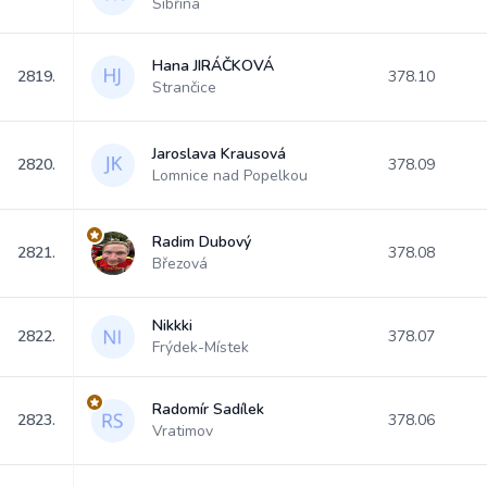
Sibřina
Hana JIRÁČKOVÁ
2819.
378.10
Strančice
Jaroslava Krausová
2820.
378.09
Lomnice nad Popelkou
Radim Dubový
2821.
378.08
Březová
Nikkki
2822.
378.07
Frýdek-Místek
Radomír Sadílek
2823.
378.06
Vratimov