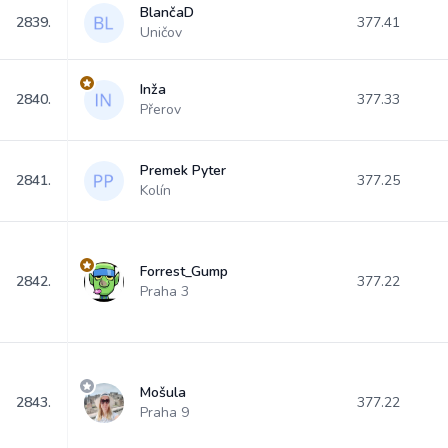
BlančaD
2839.
377.41
Uničov
Inža
2840.
377.33
Přerov
Premek Pyter
2841.
377.25
Kolín
Forrest_Gump
2842.
377.22
Praha 3
Mošula
2843.
377.22
Praha 9