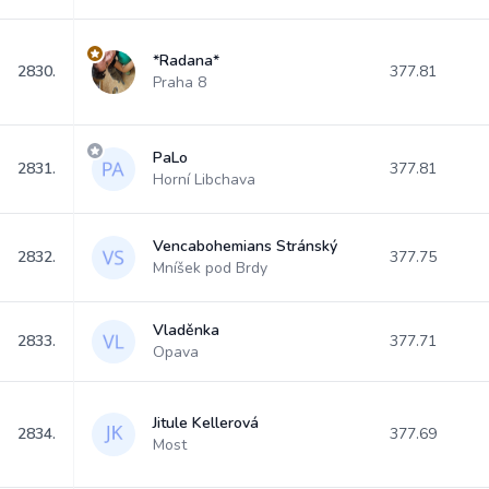
*Radana*
2830.
377.81
Praha 8
PaLo
2831.
377.81
Horní Libchava
Vencabohemians Stránský
2832.
377.75
Mníšek pod Brdy
Vladěnka
2833.
377.71
Opava
Jitule Kellerová
2834.
377.69
Most