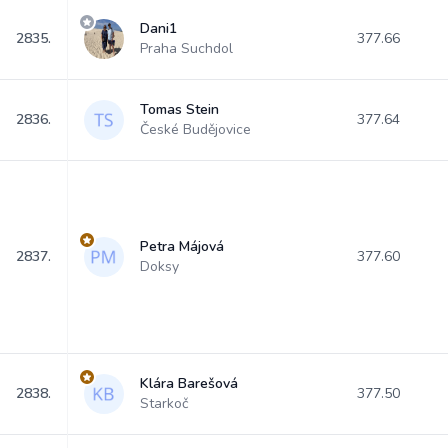
Dani1
2835.
377.66
Praha Suchdol
Tomas Stein
2836.
377.64
České Budějovice
Petra Májová
2837.
377.60
Doksy
Klára Barešová
2838.
377.50
Starkoč