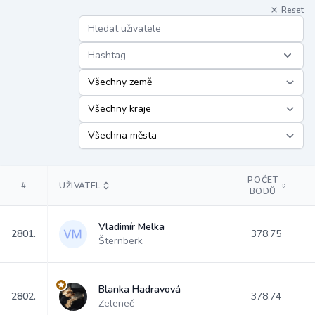
Reset
Hashtag
POČET
#
UŽIVATEL
BODŮ
Vladimír Melka
2801.
378.75
Šternberk
Blanka Hadravová
2802.
378.74
Zeleneč