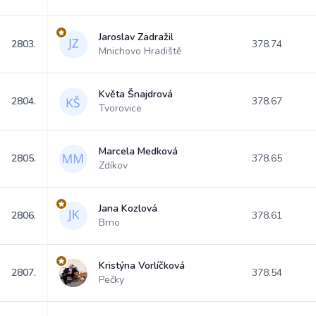
Jaroslav Zadražil
2803.
378.74
Mnichovo Hradiště
Květa Šnajdrová
2804.
378.67
Tvorovice
Marcela Medková
2805.
378.65
Zdíkov
Jana Kozlová
2806.
378.61
Brno
Kristýna Vorlíčková
2807.
378.54
Pečky