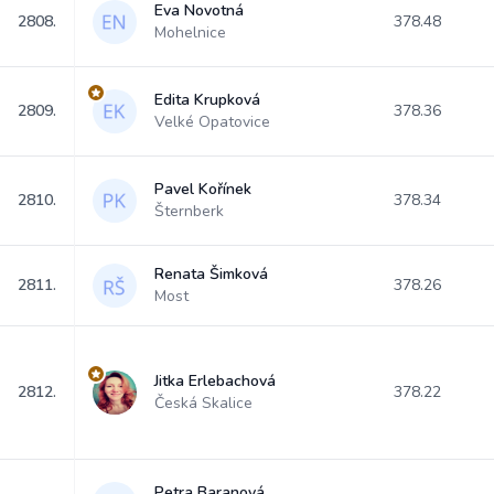
Eva Novotná
2808.
378.48
Mohelnice
Edita Krupková
2809.
378.36
Velké Opatovice
Pavel Kořínek
2810.
378.34
Šternberk
Renata Šimková
2811.
378.26
Most
Jitka Erlebachová
2812.
378.22
Česká Skalice
Petra Baranová