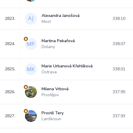
Alexandra Janošová
2823.
338.10
Most
Martina Pekařová
2824.
338.07
Dolany
Marie Urbanová Křehlíková
2825.
338.01
Ostrava
Milena Vrbová
2826.
337.95
Prostějov
Prostě Tery
2827.
337.93
Lanškroun