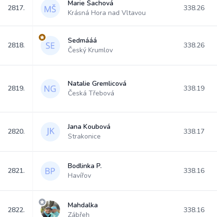
Marie Šachová
2817.
338.26
Krásná Hora nad Vltavou
Sedmááá
2818.
338.26
Český Krumlov
Natalie Gremlicová
2819.
338.19
Česká Třebová
Jana Koubová
2820.
338.17
Strakonice
Bodlinka P.
2821.
338.16
Havířov
Mahdalka
2822.
338.16
Zábřeh