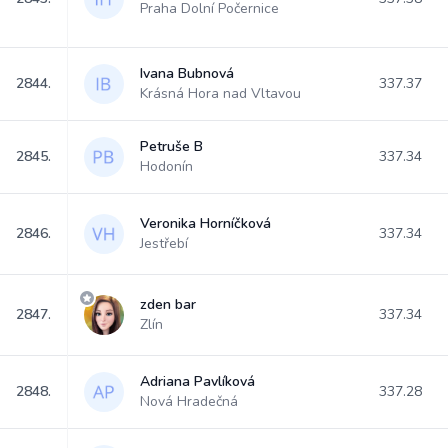
Praha Dolní Počernice
Ivana Bubnová
2844.
337.37
Krásná Hora nad Vltavou
Petruše B
2845.
337.34
Hodonín
Veronika Horníčková
2846.
337.34
Jestřebí
zden bar
2847.
337.34
Zlín
Adriana Pavlíková
2848.
337.28
Nová Hradečná