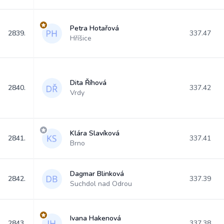
Petra Hotařová
2839.
337.47
Hříšice
Dita Říhová
2840.
337.42
Vrdy
Klára Slavíková
2841.
337.41
Brno
Dagmar Blinková
2842.
337.39
Suchdol nad Odrou
Ivana Hakenová
2843.
337.38