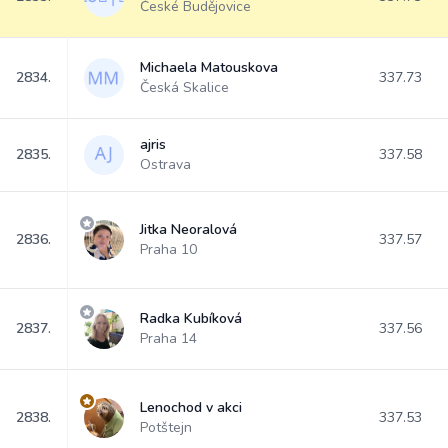
České Budějovice
Michaela Matouskova
2834.
337.73
Česká Skalice
ajris
2835.
337.58
Ostrava
Jitka Neoralová
2836.
337.57
Praha 10
Radka Kubíková
2837.
337.56
Praha 14
Lenochod v akci
2838.
337.53
Potštejn