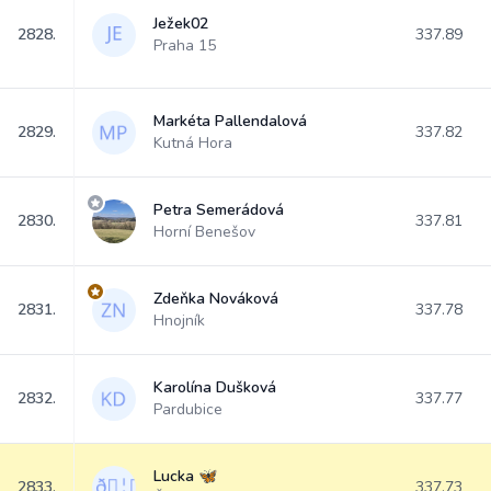
Ježek02
2828.
337.89
Praha 15
Markéta Pallendalová
2829.
337.82
Kutná Hora
Petra Semerádová
2830.
337.81
Horní Benešov
Zdeňka Nováková
2831.
337.78
Hnojník
Karolína Dušková
2832.
337.77
Pardubice
Lucka 🦋
2833.
337.73