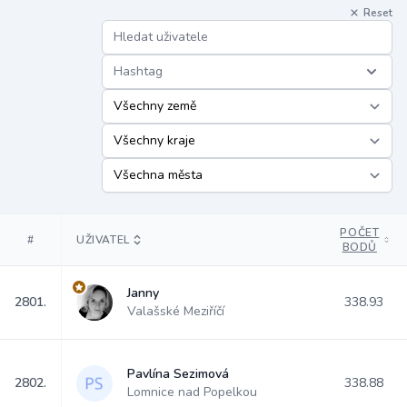
Reset
Hashtag
POČET
#
UŽIVATEL
BODŮ
Janny
2801.
338.93
Valašské Meziříčí
Pavlína Sezimová
2802.
338.88
Lomnice nad Popelkou