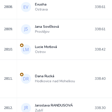
Evusha
2808.
338.61
Ostrava
Jana Sovíčková
2809.
338.61
Prostějov
Lucie Motlová
2810.
338.42
Ostrov
Dana Rucká
2811.
338.40
Hodkovice nad Mohelkou
Jaroslava RANDUSOVÁ
2812.
338.30
Zubří