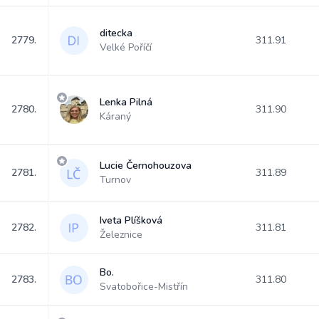
ditecka
2779.
311.91
Velké Poříčí
Lenka Pilná
2780.
311.90
Káraný
Lucie Černohouzova
2781.
311.89
Turnov
Iveta Plíšková
2782.
311.81
Železnice
Bo.
2783.
311.80
Svatobořice-Mistřín