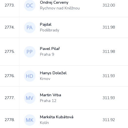
Ondrej Cerveny
2773.
312.00
Rychnov nad Kněžnou
Pajdal
2774.
311.98
Poděbrady
Pavel Pilař
2775.
311.98
Praha 9
Hanys Doležel
2776.
311.93
Krnov
Martin Vrba
2777.
311.93
Praha 12
Markéta Kubátová
2778.
311.92
Kolín