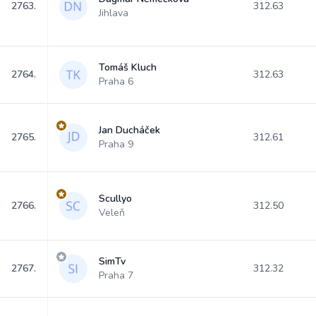
2763.
312.63
Jihlava
Tomáš Kluch
2764.
312.63
Praha 6
Jan Ducháček
2765.
312.61
Praha 9
Scullyo
2766.
312.50
Veleň
SimTv
2767.
312.32
Praha 7