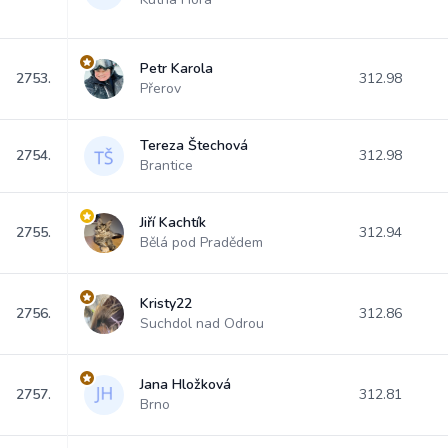
Petr Karola
2753.
312.98
Přerov
Tereza Štechová
2754.
312.98
Brantice
Jiří Kachtík
2755.
312.94
Bělá pod Pradědem
Kristy22
2756.
312.86
Suchdol nad Odrou
Jana Hložková
2757.
312.81
Brno