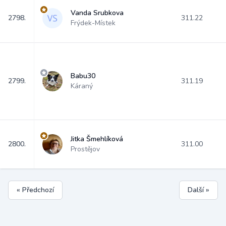
Vanda Srubkova
2798.
311.22
Frýdek-Místek
Babu30
2799.
311.19
Káraný
Jitka Šmehlíková
2800.
311.00
Prostějov
« Předchozí
Další »