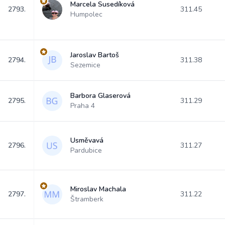
Marcela Susedíková
2793.
311.45
Humpolec
Jaroslav Bartoš
2794.
311.38
Sezemice
Barbora Glaserová
2795.
311.29
Praha 4
Usměvavá
2796.
311.27
Pardubice
Miroslav Machala
2797.
311.22
Štramberk