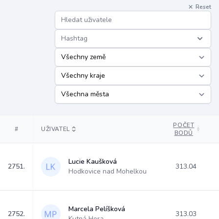
Reset
Hashtag
POČET
#
UŽIVATEL
BODŮ
Lucie Kaušková
2751.
313.04
Hodkovice nad Mohelkou
Marcela Pelíšková
2752.
313.03
Kutná Hora