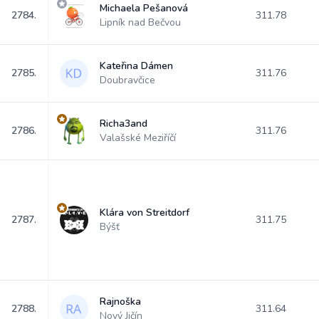
Michaela Pešanová
2784.
311.78
Lipník nad Bečvou
Kateřina Dámen
2785.
311.76
Doubravčice
Richa3and
2786.
311.76
Valašské Meziříčí
Klára von Streitdorf
2787.
311.75
Býšť
Rajnoška
2788.
311.64
Nový Jičín