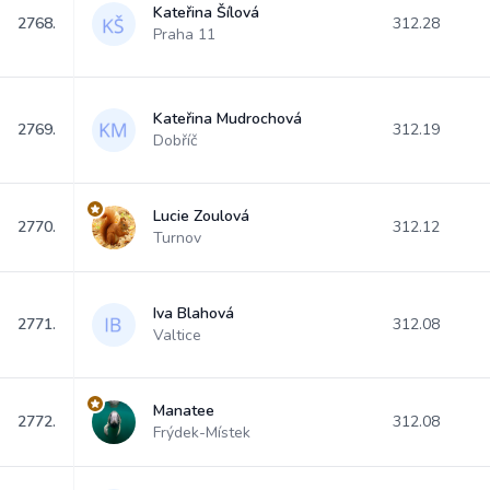
Kateřina Šílová
2768.
312.28
Praha 11
Kateřina Mudrochová
2769.
312.19
Dobříč
Lucie Zoulová
2770.
312.12
Turnov
Iva Blahová
2771.
312.08
Valtice
Manatee
2772.
312.08
Frýdek-Místek