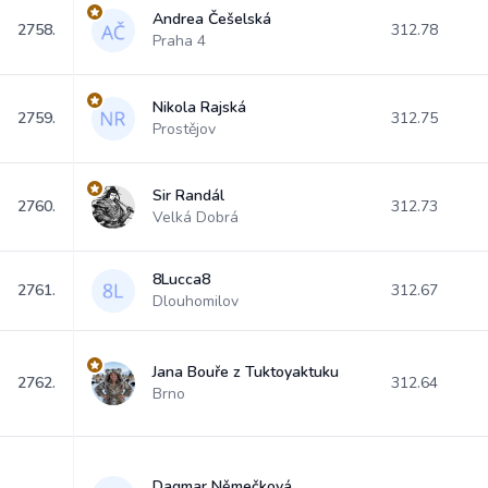
Andrea Češelská
2758.
312.78
Praha 4
Nikola Rajská
2759.
312.75
Prostějov
Sir Randál
2760.
312.73
Velká Dobrá
8Lucca8
2761.
312.67
Dlouhomilov
Jana Bouře z Tuktoyaktuku
2762.
312.64
Brno
Dagmar Němečková