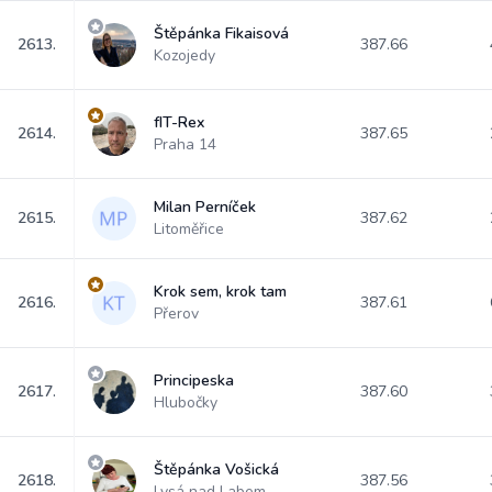
Štěpánka Fikaisová
2613.
387.66
Kozojedy
fIT-Rex
2614.
387.65
Praha 14
Milan Perníček
2615.
387.62
Litoměřice
Krok sem, krok tam
2616.
387.61
Přerov
Principeska
2617.
387.60
Hlubočky
Štěpánka Vošická
2618.
387.56
Lysá nad Labem