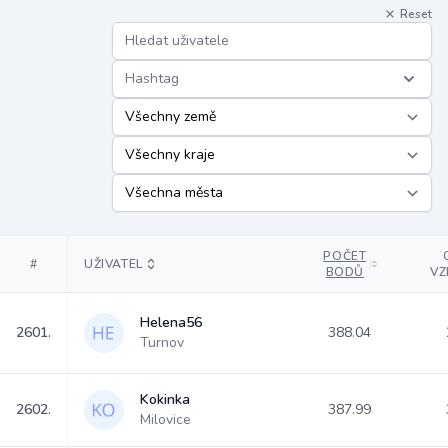
Reset
Hashtag
POČET
#
UŽIVATEL
BODŮ
VZ
Helena56
2601.
388.04
Turnov
Kokinka
2602.
387.99
Milovice