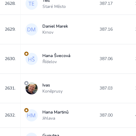
Tell
2628.
387.17
Staré Město
Daniel Marek
2629.
387.16
Krnov
Hana Švecová
2630.
387.06
Řídelov
Ivas
2631.
387.03
Koněprusy
Hana Martinů
2632.
387.00
Jihlava
Gugutea