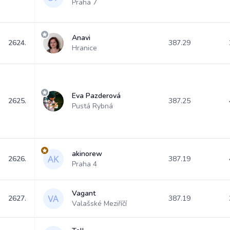
Praha 7
Anavi
2624.
387.29
Hranice
Eva Pazderová
2625.
387.25
Pustá Rybná
akinorew
2626.
387.19
Praha 4
Vagant
2627.
387.19
Valašské Meziříčí