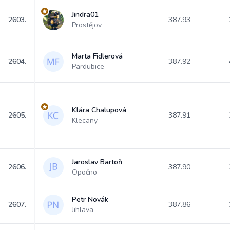
Jindra01
2603.
387.93
Prostějov
Marta Fidlerová
2604.
387.92
Pardubice
Klára Chalupová
2605.
387.91
Klecany
Jaroslav Bartoň
2606.
387.90
Opočno
Petr Novák
2607.
387.86
Jihlava