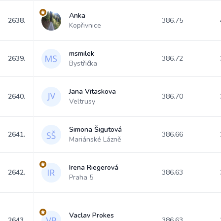
Anka
2638.
386.75
Kopřivnice
msmilek
2639.
386.72
Bystřička
Jana Vitaskova
2640.
386.70
Veltrusy
Simona Šigutová
2641.
386.66
Mariánské Lázně
Irena Riegerová
2642.
386.63
Praha 5
Vaclav Prokes
2643.
386.63