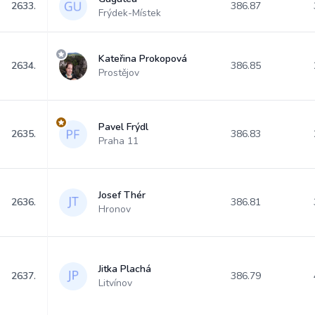
2633.
386.87
Frýdek-Místek
Kateřina Prokopová
2634.
386.85
Prostějov
Pavel Frýdl
2635.
386.83
Praha 11
Josef Thér
2636.
386.81
Hronov
Jitka Plachá
2637.
386.79
Litvínov