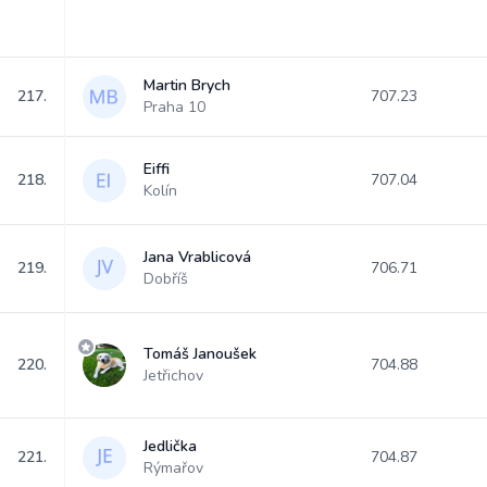
Martin Brych
217.
707.23
Praha 10
Eiffi
218.
707.04
Kolín
Jana Vrablicová
219.
706.71
Dobříš
Tomáš Janoušek
220.
704.88
Jetřichov
Jedlička
221.
704.87
Rýmařov