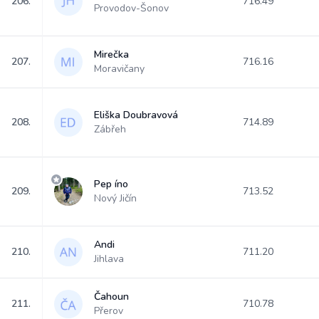
206.
716.49
Provodov-Šonov
Mirečka
207.
716.16
Moravičany
Eliška Doubravová
208.
714.89
Zábřeh
Pep íno
209.
713.52
Nový Jičín
Andi
210.
711.20
Jihlava
Čahoun
211.
710.78
Přerov