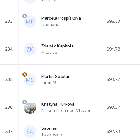
Praha 4
Marcela Pospíšilová
233.
695.53
Olomouc
Zdeněk Kapitola
234.
694.78
Milovice
Martin Sotolar
235.
693.77
Jaroměř
Kristýna Turková
236.
693.37
Krásná Hora nad Vltavou
Sabrina
237.
692.73
Tavíkovice