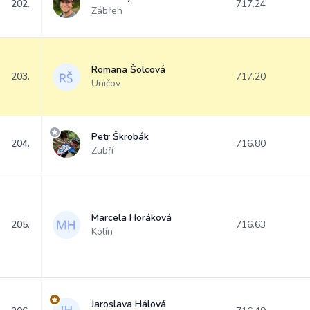
202.
717.24
Zábřeh
Romana Šolcová
203.
717.20
Uničov
Petr Škrobák
204.
716.80
Zubří
Marcela Horáková
205.
716.63
Kolín
Jaroslava Hálová