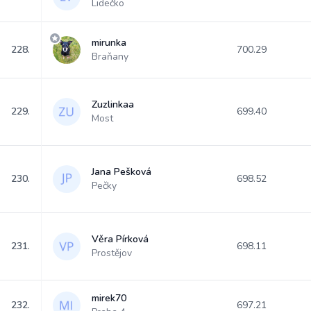
Lidečko
mirunka
228.
700.29
Braňany
Zuzlinkaa
229.
699.40
Most
Jana Pešková
230.
698.52
Pečky
Věra Pírková
231.
698.11
Prostějov
mirek70
232.
697.21