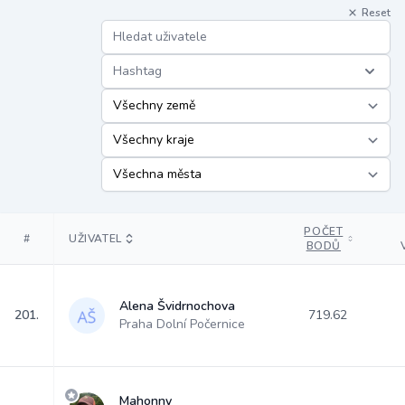
Reset
Hashtag
POČET
#
UŽIVATEL
BODŮ
Alena Švidrnochova
201.
719.62
Praha Dolní Počernice
Mahonny