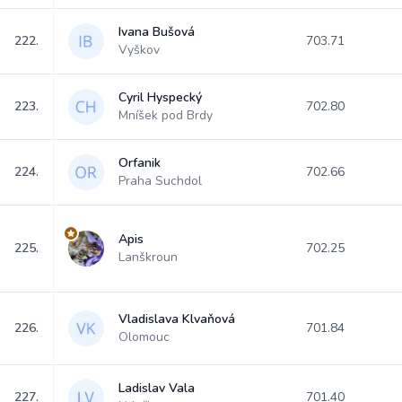
Ivana Bušová
222.
703.71
Vyškov
Cyril Hyspecký
223.
702.80
Mníšek pod Brdy
Orfanik
224.
702.66
Praha Suchdol
Apis
225.
702.25
Lanškroun
Vladislava Klvaňová
226.
701.84
Olomouc
Ladislav Vala
227.
701.40