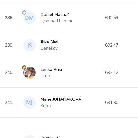
Daniel Machač
238.
692.53
Lysá nad Labem
Jirka Šimi
239.
692.47
Benešov
Lenka Puki
240.
692.12
Brno
Marie JUHAŇÁKOVÁ
241.
691.90
Krnov
Tomas_IV