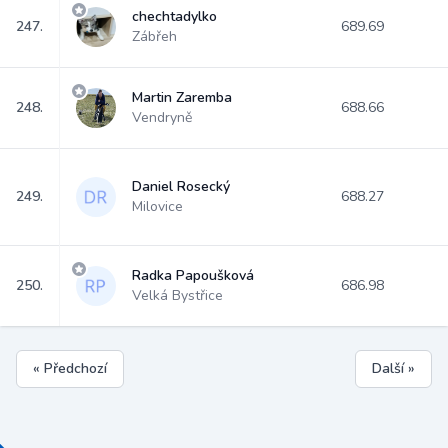
chechtadylko
247.
689.69
Zábřeh
Martin Zaremba
248.
688.66
Vendryně
Daniel Rosecký
249.
688.27
Milovice
Radka Papoušková
250.
686.98
Velká Bystřice
« Předchozí
Další »