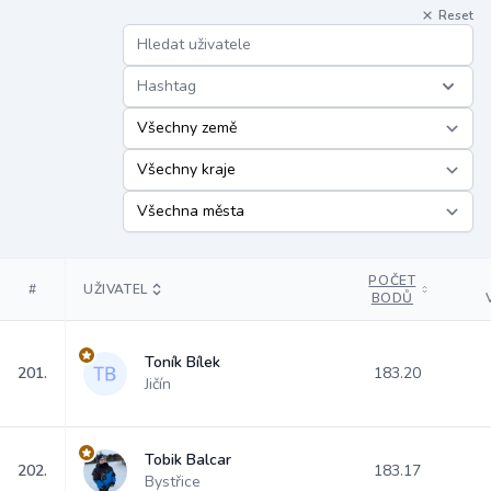
Reset
Hashtag
POČET
#
UŽIVATEL
BODŮ
Toník Bílek
201.
183.20
Jičín
Tobik Balcar
202.
183.17
Bystřice