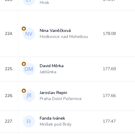
Hrob
Nina Vaněčková
224.
178.08
Hodkovice nad Mohelkou
David Měrka
225.
177.69
Jablůnka
Jaroslav Repin
226.
177.66
Praha Dolní Počernice
Fanda Ivánek
227.
177.47
Mníšek pod Brdy