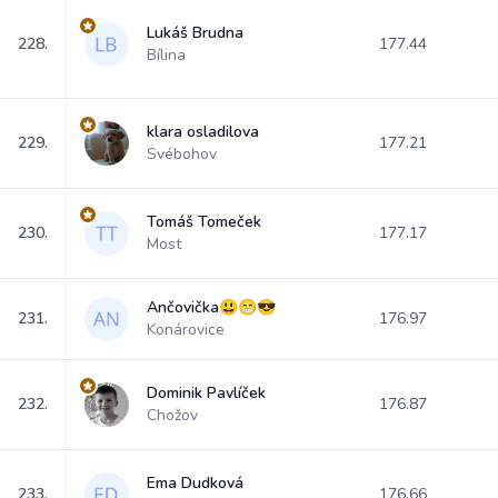
Lukáš Brudna
228.
177.44
Bílina
klara osladilova
229.
177.21
Svébohov
Tomáš Tomeček
230.
177.17
Most
Ančovička😃😁😎
231.
176.97
Konárovice
Dominik Pavlíček
232.
176.87
Chožov
Ema Dudková
233.
176.66