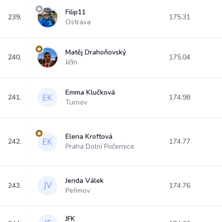
Filip11
239.
175.31
Ostrava
Matěj Drahoňovský
240.
175.04
Jičín
Emma Klučková
241.
174.98
Turnov
Elena Kroftová
242.
174.77
Praha Dolní Počernice
Jenda Válek
243.
174.76
Peřimov
JFK