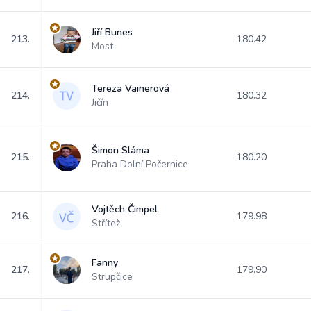
Jiří Bunes
213.
180.42
Most
Tereza Vainerová
214.
180.32
Jičín
Šimon Sláma
215.
180.20
Praha Dolní Počernice
Vojtěch Čimpel
216.
179.98
Střítež
Fanny
217.
179.90
Strupčice