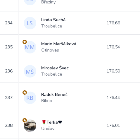
Březiny
Linda Suchá
234.
176.66
Troubelice
Marie Maršálková
235.
176.54
Otinoves
Miroslav Švec
236.
176.50
Troubelice
Radek Beneš
237.
176.44
Bílina
🌹Terka♥️
238.
176.01
Uničov