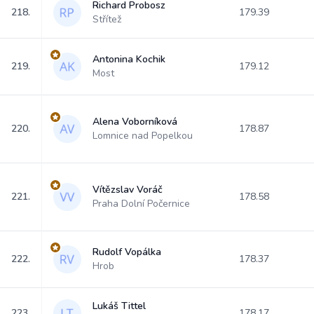
Richard Probosz
218.
179.39
Střítež
Antonina Kochik
219.
179.12
Most
Alena Voborníková
220.
178.87
Lomnice nad Popelkou
Vítězslav Voráč
221.
178.58
Praha Dolní Počernice
Rudolf Vopálka
222.
178.37
Hrob
Lukáš Tittel
223.
178.17