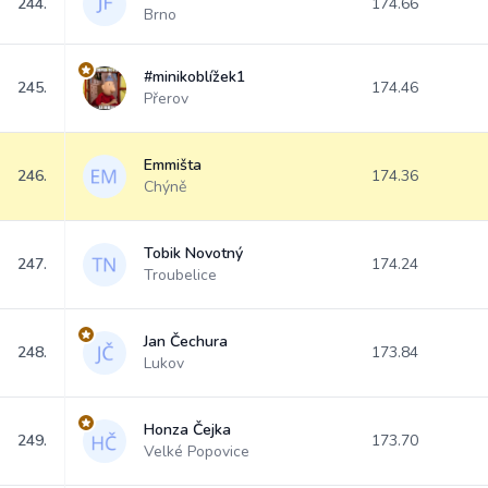
244.
174.66
Brno
#minikoblížek1
245.
174.46
Přerov
Emmišta
246.
174.36
Chýně
Tobik Novotný
247.
174.24
Troubelice
Jan Čechura
248.
173.84
Lukov
Honza Čejka
249.
173.70
Velké Popovice