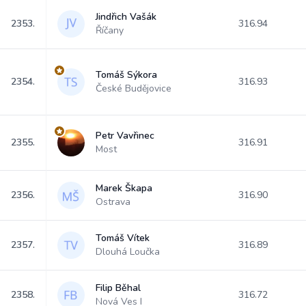
Jindřich Vašák
2353.
316.94
Říčany
Tomáš Sýkora
2354.
316.93
České Budějovice
Petr Vavřinec
2355.
316.91
Most
Marek Škapa
2356.
316.90
Ostrava
Tomáš Vítek
2357.
316.89
Dlouhá Loučka
Filip Běhal
2358.
316.72
Nová Ves I