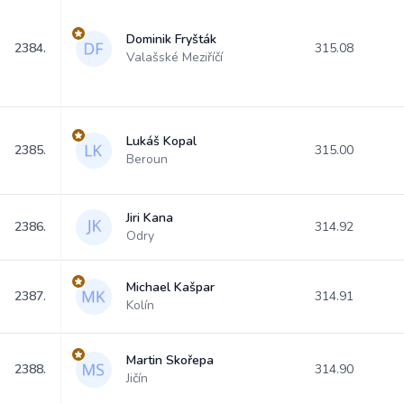
Dominik Fryšták
2384.
315.08
Valašské Meziříčí
Lukáš Kopal
2385.
315.00
Beroun
Jiri Kana
2386.
314.92
Odry
Michael Kašpar
2387.
314.91
Kolín
Martin Skořepa
2388.
314.90
Jičín