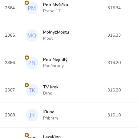
Petr Myšička
2364.
316.34
Praha 17
MolnyzMostu
2365.
316.33
Most
Petr Nejedlý
2366.
316.20
Poděbrady
TV krok
2367.
316.20
Brno
JRuno
2368.
316.10
Příbram
LazyKing