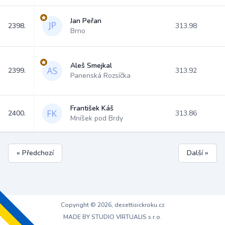
Jan Peřan
2398.
313.98
Brno
Aleš Smejkal
2399.
313.92
Panenská Rozsíčka
František Káš
2400.
313.86
Mníšek pod Brdy
« Předchozí
Další »
Copyright © 2026, desettisickroku.cz
MADE BY STUDIO VIRTUALIS s.r.o.