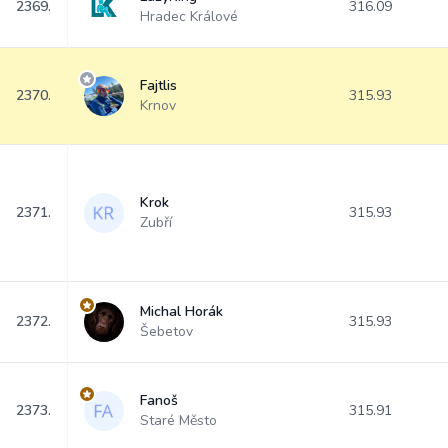
2369.
316.09
Hradec Králové
Fajtlis
2370.
315.93
Krnov
Krok
2371.
315.93
Zubří
Michal Horák
2372.
315.93
Šebetov
Fanoš
2373.
315.91
Staré Město