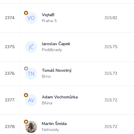
VojtaB
2374.
315.82
Praha 5
Jaroslav Čapek
2375.
315.75
Poděbrady
Tomáš Novotný
2376.
315.73
Brno
Adam Vochomůrka
2377.
315.72
Bílina
Martin Šmída
2378.
315.72
Nehvizdy