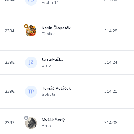
Praha 14
Kevin Šlapeťák
2394.
314.28
Teplice
Jan Zikuška
2395.
314.24
Brno
Tomáš Poláček
2396.
314.21
Sobotín
Myšák Šedý
2397.
314.06
Brno