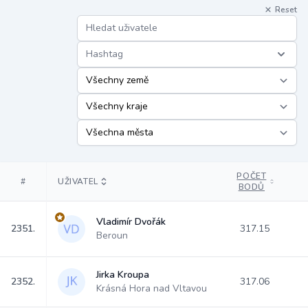
Reset
Hashtag
POČET
#
UŽIVATEL
BODŮ
Vladimír Dvořák
2351.
317.15
Beroun
Jirka Kroupa
2352.
317.06
Krásná Hora nad Vltavou