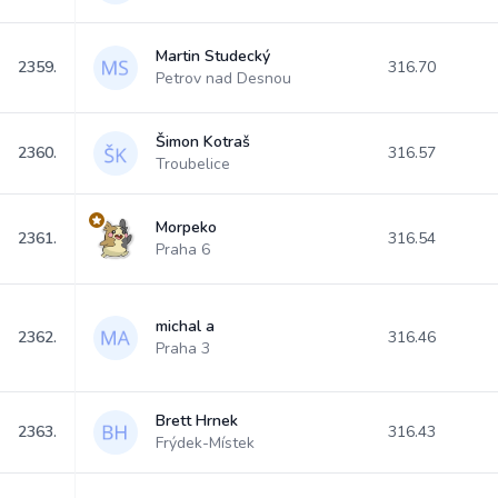
Martin Studecký
2359.
316.70
Petrov nad Desnou
Šimon Kotraš
2360.
316.57
Troubelice
Morpeko
2361.
316.54
Praha 6
michal a
2362.
316.46
Praha 3
Brett Hrnek
2363.
316.43
Frýdek-Místek