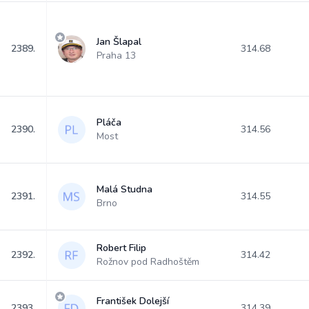
Jan Šlapal
2389.
314.68
Praha 13
Pláča
2390.
314.56
Most
Malá Studna
2391.
314.55
Brno
Robert Filip
2392.
314.42
Rožnov pod Radhoštěm
František Dolejší
2393.
314.39