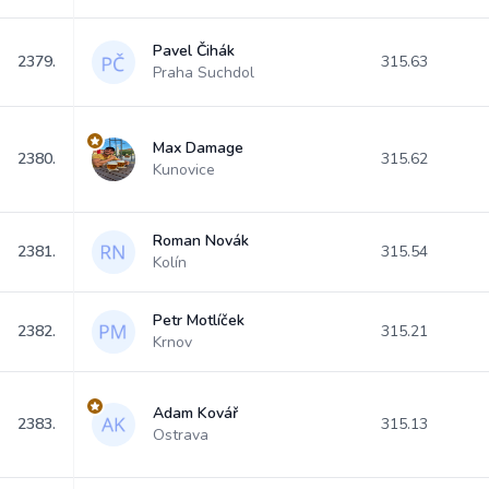
Pavel Čihák
2379.
315.63
Praha Suchdol
Max Damage
2380.
315.62
Kunovice
Roman Novák
2381.
315.54
Kolín
Petr Motlíček
2382.
315.21
Krnov
Adam Kovář
2383.
315.13
Ostrava