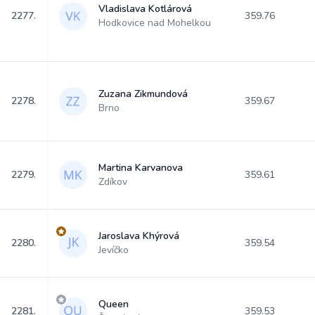
Vladislava Kotlárová
2277.
359.76
Hodkovice nad Mohelkou
Zuzana Zikmundová
2278.
359.67
Brno
Martina Karvanova
2279.
359.61
Zdíkov
Jaroslava Khýrová
2280.
359.54
Jevíčko
Queen
2281.
359.53