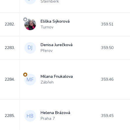
Šternberk
Eliška Sýkorová
2282.
359.51
Turnov
Denisa Jurečková
2283.
359.50
Přerov
Milana Fnukalova
2284.
359.46
Zábřeh
Helena Brázová
2285.
359.45
Praha 7