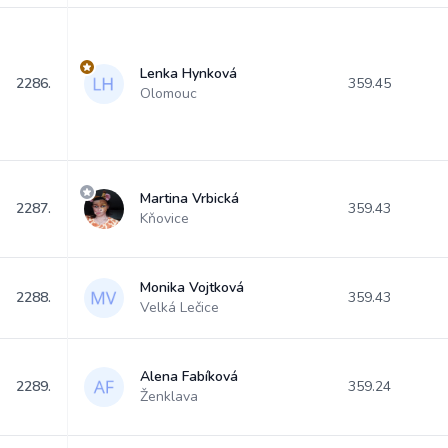
Lenka Hynková
2286.
359.45
Olomouc
Martina Vrbická
2287.
359.43
Kňovice
Monika Vojtková
2288.
359.43
Velká Lečice
Alena Fabíková
2289.
359.24
Ženklava