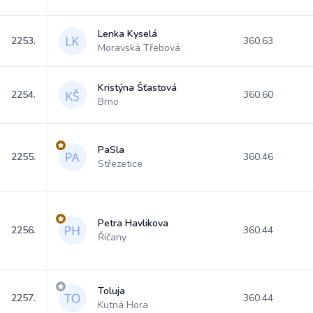
Lenka Kyselá
2253.
360.63
Moravská Třebová
Kristýna Šťastová
2254.
360.60
Brno
PaSla
2255.
360.46
Střezetice
Petra Havlikova
2256.
360.44
Říčany
Toluja
2257.
360.44
Kutná Hora