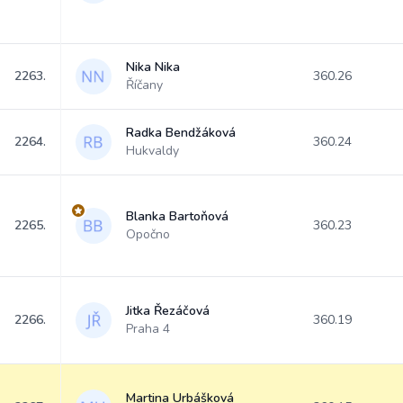
Nika Nika
2263.
360.26
Říčany
Radka Bendžáková
2264.
360.24
Hukvaldy
Blanka Bartoňová
2265.
360.23
Opočno
Jitka Řezáčová
2266.
360.19
Praha 4
Martina Urbášková