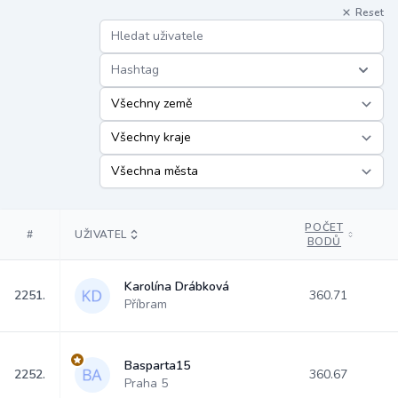
Reset
Hashtag
POČET
#
UŽIVATEL
BODŮ
Karolína Drábková
2251.
360.71
Příbram
Basparta15
2252.
360.67
Praha 5