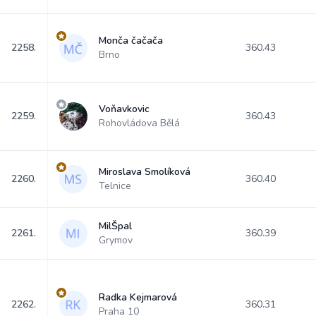
Monča čačača
2258.
360.43
Brno
Voňavkovic
2259.
360.43
Rohovládova Bělá
Miroslava Smolíková
2260.
360.40
Telnice
MilŠpal
2261.
360.39
Grymov
Radka Kejmarová
2262.
360.31
Praha 10