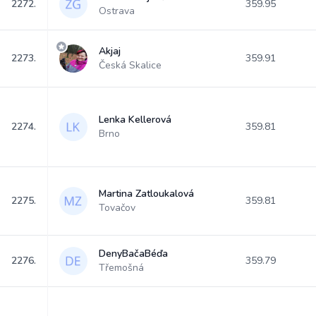
2272.
359.95
Ostrava
Akjaj
2273.
359.91
Česká Skalice
Lenka Kellerová
2274.
359.81
Brno
Martina Zatloukalová
2275.
359.81
Tovačov
DenyBačaBéďa
2276.
359.79
Třemošná