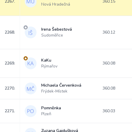
2267.
360.15
Nová Hradečná
Irena Šebestová
2268.
360.12
Sudoměřice
KaKu
2269.
360.08
Rýmařov
Michaela Červenková
2270.
360.08
Frýdek-Místek
Pomněnka
2271.
360.03
Plzeň
Zuzana Gajdušková