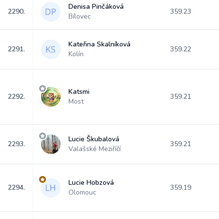
Denisa Pinčáková
2290.
359.23
Bílovec
Kateřina Skalníková
2291.
359.22
Kolín
Katsmi
2292.
359.21
Most
Lucie Škubalová
2293.
359.21
Valašské Meziříčí
Lucie Hobzová
2294.
359.19
Olomouc