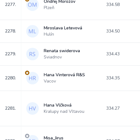
Ondřej Morozov
2277.
334.58
Plzeň
Miroslava Letevová
2278.
334.50
Hulín
Renata swiderova
2279.
334.43
Sviadnov
Hana Vinterová R&S
2280.
334.35
Vacov
Hana Vlčková
2281.
334.27
Kralupy nad Vltavou
Misa_Jirus