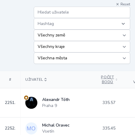
Reset
Hashtag
POČET
#
UŽIVATEL
BODŮ
Alexandr Tóth
2251.
335.57
Praha 9
Michal Oravec
2252.
335.45
Vsetín