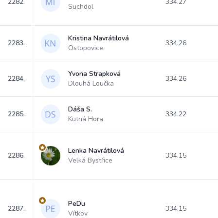
2282.
334.27
Suchdol
Kristina Navrátilová
2283.
334.26
Ostopovice
Yvona Strapková
2284.
334.26
Dlouhá Loučka
Dáša S.
2285.
334.22
Kutná Hora
Lenka Navrátilová
2286.
334.15
Velká Bystřice
PeDu
2287.
334.15
Vítkov