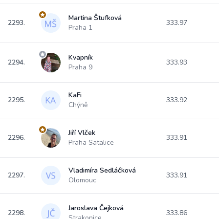
Martina Štufková
2293.
333.97
Praha 1
Kvapník
2294.
333.93
Praha 9
KaFi
2295.
333.92
Chýně
Jiří Vlček
2296.
333.91
Praha Satalice
Vladimíra Sedláčková
2297.
333.91
Olomouc
Jaroslava Čejková
2298.
333.86
Strakonice