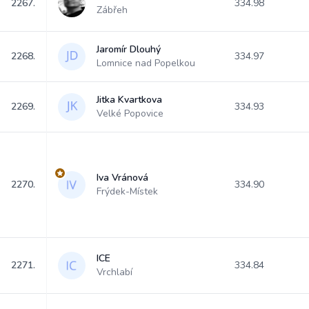
2267.
334.98
Zábřeh
Jaromír Dlouhý
2268.
334.97
Lomnice nad Popelkou
Jitka Kvartkova
2269.
334.93
Velké Popovice
Iva Vránová
2270.
334.90
Frýdek-Místek
ICE
2271.
334.84
Vrchlabí