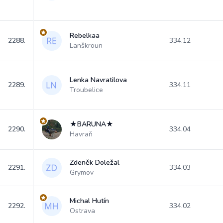
Rebelkaa
2288.
334.12
Lanškroun
Lenka Navratilova
2289.
334.11
Troubelice
★BARUNA★
2290.
334.04
Havraň
Zdeněk Doležal
2291.
334.03
Grymov
Michal Hutín
2292.
334.02
Ostrava