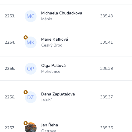
Michaela Chudackova
2253.
335.43
Měnín
Marie Kafková
2254.
335.41
Český Brod
Olga Pallová
2255.
335.39
Mohelnice
Dana Zapletalová
2256.
335.37
Jalubí
Jan Řeha
2257.
335.35
Ostrava