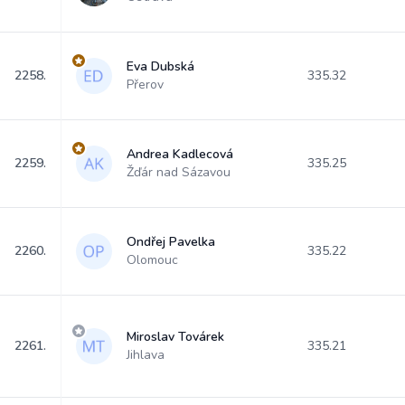
Eva Dubská
2258.
335.32
Přerov
Andrea Kadlecová
2259.
335.25
Žďár nad Sázavou
Ondřej Pavelka
2260.
335.22
Olomouc
Miroslav Továrek
2261.
335.21
Jihlava