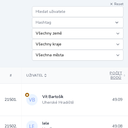
Reset
Hashtag
POČET
#
UŽIVATEL
BODŮ
Vít Bartošík
21501.
49.09
Uherské Hradiště
lele
21502.
49.08