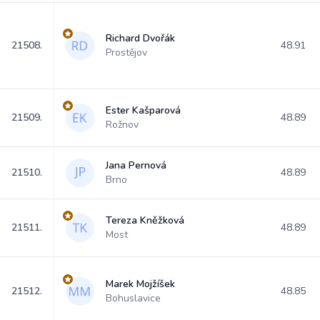
Richard Dvořák
21508.
48.91
Prostějov
Ester Kašparová
21509.
48.89
Rožnov
Jana Pernová
21510.
48.89
Brno
Tereza Kněžková
21511.
48.89
Most
Marek Mojžíšek
21512.
48.85
Bohuslavice