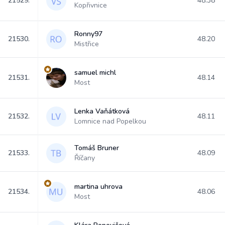
21529.
48.38
Kopřivnice
Ronny97
21530.
48.20
Mistřice
samuel michl
21531.
48.14
Most
Lenka Vaňátková
21532.
48.11
Lomnice nad Popelkou
Tomáš Bruner
21533.
48.09
Říčany
martina uhrova
21534.
48.06
Most