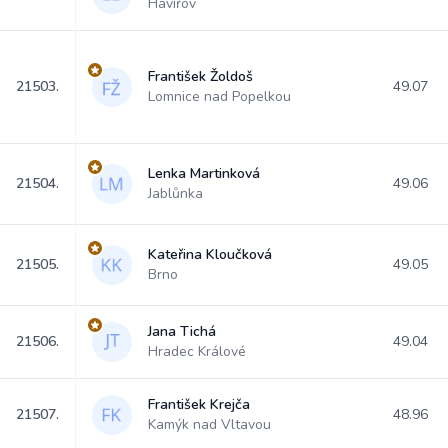
Havířov
František Žoldoš
21503.
49.07
Lomnice nad Popelkou
Lenka Martinková
21504.
49.06
Jablůnka
Kateřina Kloučková
21505.
49.05
Brno
Jana Tichá
21506.
49.04
Hradec Králové
František Krejča
21507.
48.96
Kamýk nad Vltavou