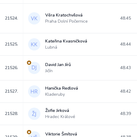
Věra Kratochvílová
21524.
48.45
Praha Dolní Počernice
Kateřina Kvasničková
21525.
48.44
Lubná
David Jan Jírů
21526.
48.43
Jičín
Hanička Redlová
21527.
48.42
Kladeruby
Žofie Jirková
21528.
48.39
Hradec Králové
Viktorie Šmítová