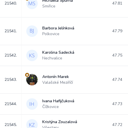
Michaela Spurná
21540.
47.81
Smiřice
Barbora Jelínková
21541.
47.79
Polkovice
Karolina Sadecká
21542.
47.75
Nechvalice
Antonín Marek
21543.
47.74
Valašské Meziříčí
Ivana Hafijčuková
21544.
47.73
Čížkovice
Kristýna Zouzalová
21545.
47.72
Všestary