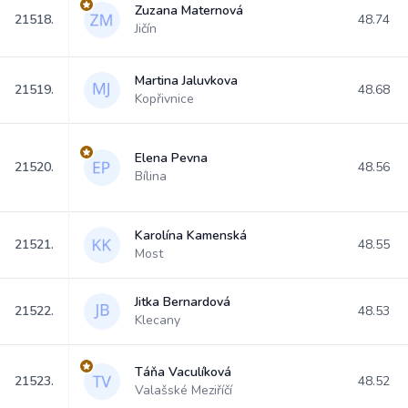
Zuzana Maternová
21518.
48.74
Jičín
Martina Jaluvkova
21519.
48.68
Kopřivnice
Elena Pevna
21520.
48.56
Bílina
Karolína Kamenská
21521.
48.55
Most
Jitka Bernardová
21522.
48.53
Klecany
Táňa Vaculíková
21523.
48.52
Valašské Meziříčí