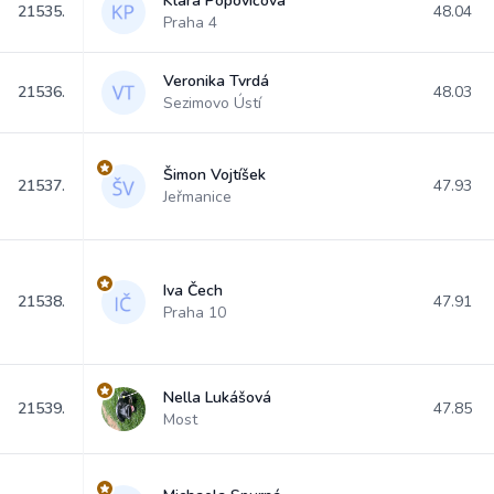
Klára Popovičová
21535.
48.04
Praha 4
Veronika Tvrdá
21536.
48.03
Sezimovo Ústí
Šimon Vojtíšek
21537.
47.93
Jeřmanice
Iva Čech
21538.
47.91
Praha 10
Nella Lukášová
21539.
47.85
Most