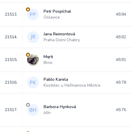
Petr Pospíchal
21513.
48.84
Oslavice
Jana Reimontová
21514.
48.82
Praha Dolní Chabry
Mqrti
21515.
48.81
Brno
Pablo Karela
21516.
48.78
Kostelec u Heřmanova Městce
Barbora Hynková
21517.
48.76
Jičín