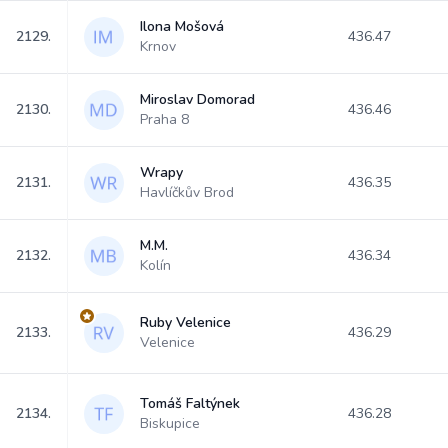
Ilona Mošová
2129.
436.47
Krnov
Miroslav Domorad
2130.
436.46
Praha 8
Wrapy
2131.
436.35
Havlíčkův Brod
M.M.
2132.
436.34
Kolín
Ruby Velenice
2133.
436.29
Velenice
Tomáš Faltýnek
2134.
436.28
Biskupice