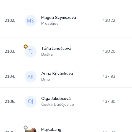
Magda Szymszová
2102.
438.22
Prostějov
Táňa Janošcová
2103.
438.20
Baška
Anna Křivánková
2104.
437.93
Brno
Olga Jakubcová
2105.
437.80
České Budějovice
MajkaLang