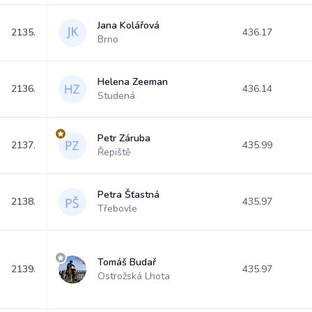
Jana Kolářová
2135.
436.17
Brno
Helena Zeeman
2136.
436.14
Studená
Petr Záruba
2137.
435.99
Řepiště
Petra Šťastná
2138.
435.97
Třebovle
Tomáš Budař
2139.
435.97
Ostrožská Lhota