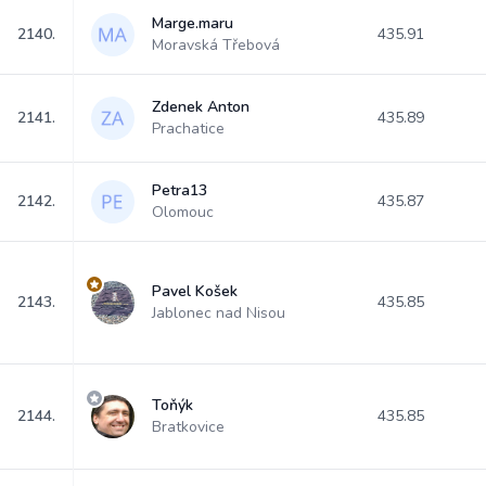
Marge.maru
2140.
435.91
Moravská Třebová
Zdenek Anton
2141.
435.89
Prachatice
Petra13
2142.
435.87
Olomouc
Pavel Košek
2143.
435.85
Jablonec nad Nisou
Toňýk
2144.
435.85
Bratkovice