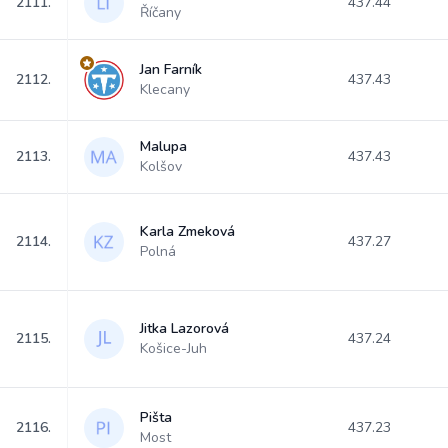
2111.
437.44
Říčany
Jan Farník
2112.
437.43
Klecany
Malupa
2113.
437.43
Kolšov
Karla Zmeková
2114.
437.27
Polná
Jitka Lazorová
2115.
437.24
Košice-Juh
Pišta
2116.
437.23
Most