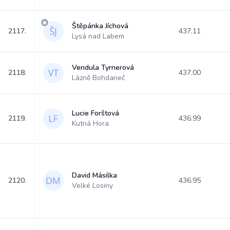
Štěpánka Jíchová
2117.
437.11
Lysá nad Labem
Vendula Tyrnerová
2118.
437.00
Lázně Bohdaneč
Lucie Forštová
2119.
436.99
Kutná Hora
David Másilka
2120.
436.95
Velké Losiny