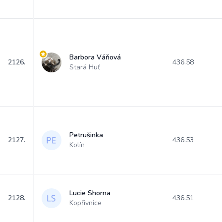
Barbora Váňová
2126.
436.58
Stará Huť
Petrušinka
2127.
436.53
Kolín
Lucie Shorna
2128.
436.51
Kopřivnice