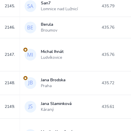
San7
2145.
435.79
Lomnice nad Lužnicí
Berula
2146.
435.76
Broumov
Michal Ihnát
2147.
435.76
Ludvíkovice
Jana Brodska
2148.
435.72
Praha
Jana Slaminková
2149.
435.61
Káraný