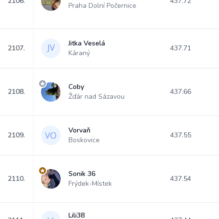
2106.
437.72
Praha Dolní Počernice
Jitka Veselá
2107.
437.71
Káraný
Coby
2108.
437.66
Žďár nad Sázavou
Vorvaň
2109.
437.55
Boskovice
Sonik 36
2110.
437.54
Frýdek-Místek
Lili38