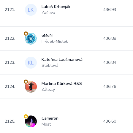
Luboš Krhovják
2121.
436.93
Zašová
eMeN
2122.
436.88
Frýdek-Místek
Kateřina Laušmanová
2123.
436.84
Stéblová
Martina Kůrková R&S
2124.
436.76
Zálezly
Cameron
2125.
436.60
Most