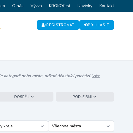
web
O nás
Výzva
KROKOfest
Novinky
Kontakt
REGISTROVAT
PŘIHLÁSIT
P
e kategorií nebo místa, odkud účastníci pochází.
Více
DOSPĚLÍ
PODLE BMI