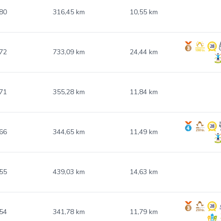
80
316,45 km
10,55 km
72
733,09 km
24,44 km
71
355,28 km
11,84 km
66
344,65 km
11,49 km
55
439,03 km
14,63 km
54
341,78 km
11,79 km