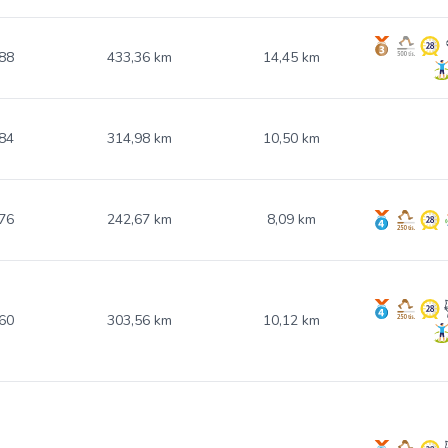
88
433,36 km
14,45 km
84
314,98 km
10,50 km
76
242,67 km
8,09 km
60
303,56 km
10,12 km