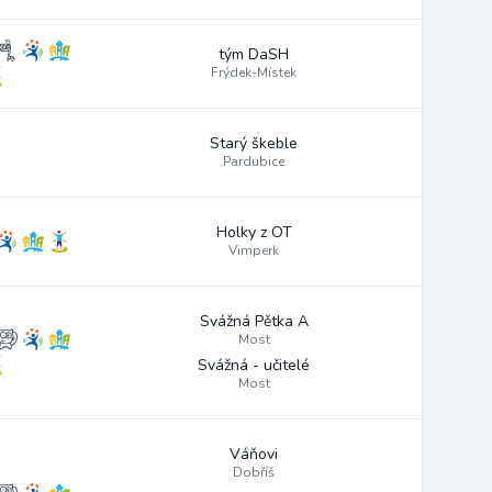
tým DaSH
Frýdek-Místek
Starý škeble
Pardubice
Holky z OT
Vimperk
Svážná Pětka A
Most
Svážná - učitelé
Most
Váňovi
Dobříš