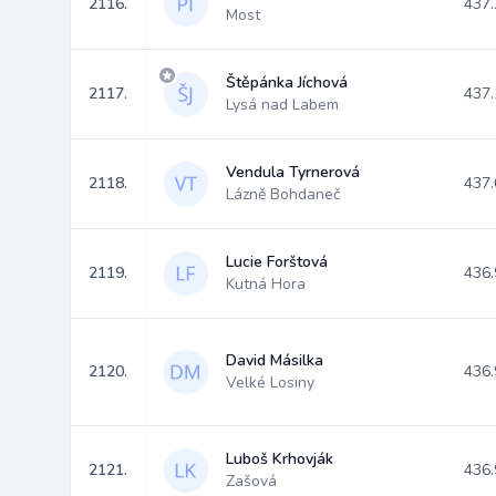
2116.
437.
Most
Štěpánka Jíchová
2117.
437.
Lysá nad Labem
Vendula Tyrnerová
2118.
437.
Lázně Bohdaneč
Lucie Forštová
2119.
436.
Kutná Hora
David Másilka
2120.
436.
Velké Losiny
Luboš Krhovják
2121.
436.
Zašová