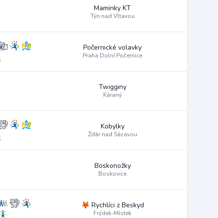
Maminky KT
Týn nad Vltavou
Počernické volavky
Praha Dolní Počernice
Twigginy
Káraný
Kobylky
Žďár nad Sázavou
Boskonožky
Boskovice
🦊 Rychlíci z Beskyd
Frýdek-Místek