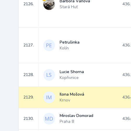
Barbora Váňová
2126.
436.
Stará Huť
Petrušinka
2127.
436.
Kolín
Lucie Shorna
2128.
436.
Kopřivnice
Ilona Mošová
2129.
436.
Krnov
Miroslav Domorad
2130.
436.
Praha 8