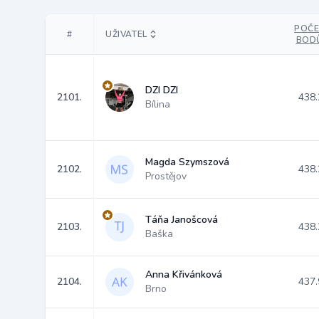
POČE
#
UŽIVATEL
BOD
DZI DZI
2101.
438.
Bílina
Magda Szymszová
2102.
438.
Prostějov
Táňa Janošcová
2103.
438.
Baška
Anna Křivánková
2104.
437.
Brno