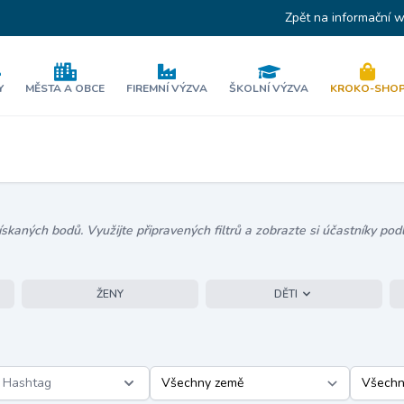
Zpět na informační 
Y
MĚSTA A OBCE
FIREMNÍ VÝZVA
ŠKOLNÍ VÝZVA
KROKO-SHO
kaných bodů. Využijte připravených filtrů a zobrazte si účastníky podl
ŽENY
DĚTI
Hashtag