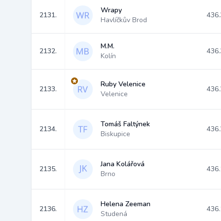
Wrapy
2131.
436.
Havlíčkův Brod
M.M.
2132.
436.
Kolín
Ruby Velenice
2133.
436.
Velenice
Tomáš Faltýnek
2134.
436.
Biskupice
Jana Kolářová
2135.
436.
Brno
Helena Zeeman
2136.
436.
Studená