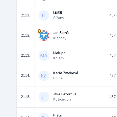
Lili38
2111.
437.
Říčany
Jan Farník
2112.
437.
Klecany
Malupa
2113.
437.
Kolšov
Karla Zmeková
2114.
437.
Polná
Jitka Lazorová
2115.
437.
Košice-Juh
Pišta