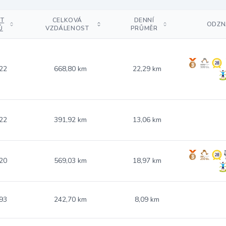
T
CELKOVÁ
DENNÍ
ODZN
Ů
VZDÁLENOST
PRŮMĚR
22
668,80 km
22,29 km
22
391,92 km
13,06 km
20
569,03 km
18,97 km
93
242,70 km
8,09 km