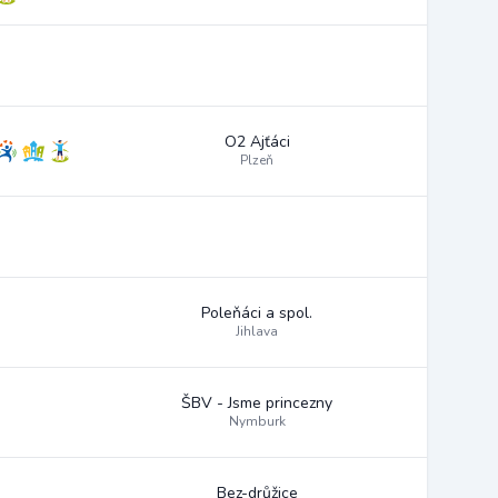
O2 Ajťáci
Plzeň
Poleňáci a spol.
Jihlava
ŠBV - Jsme princezny
Nymburk
Bez-drůžice