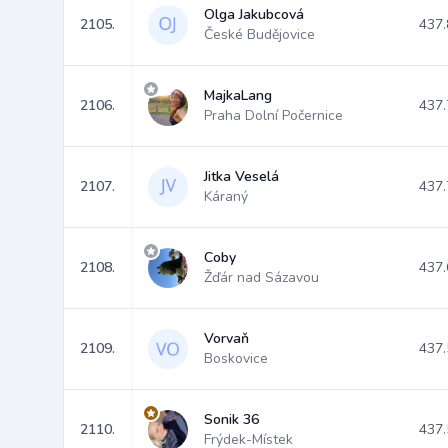
Olga Jakubcová
2105.
437.
České Budějovice
MajkaLang
2106.
437.
Praha Dolní Počernice
Jitka Veselá
2107.
437.
Káraný
Coby
2108.
437.
Žďár nad Sázavou
Vorvaň
2109.
437.
Boskovice
Sonik 36
2110.
437.
Frýdek-Místek