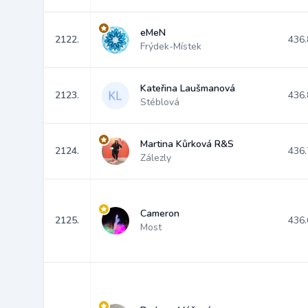
eMeN
2122.
436.
Frýdek-Místek
Kateřina Laušmanová
2123.
436.
Stéblová
Martina Kůrková R&S
2124.
436.
Zálezly
Cameron
2125.
436.
Most