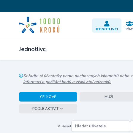
JEDNOTLIVCI
TÝM
Jednotlivci
Seřaďte si účastníky podle nachozených kilometrů nebo zís
informací o počítání bodů a získávání odznaků.
CELKOVĚ
MUŽI
PODLE AKTIVIT
Reset