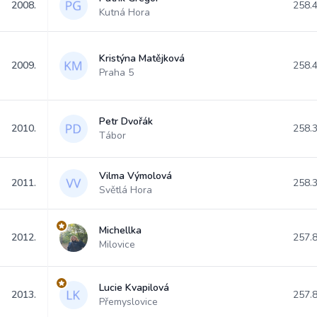
2008.
258.
Kutná Hora
Kristýna Matějková
2009.
258.
Praha 5
Petr Dvořák
2010.
258.
Tábor
Vilma Výmolová
2011.
258.
Světlá Hora
Michellka
2012.
257.
Milovice
Lucie Kvapilová
2013.
257.
Přemyslovice