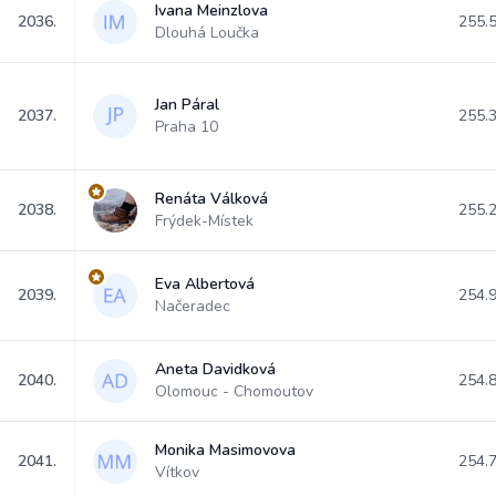
Ivana Meinzlova
2036.
255.
Dlouhá Loučka
Jan Páral
2037.
255.
Praha 10
Renáta Válková
2038.
255.
Frýdek-Místek
Eva Albertová
2039.
254.
Načeradec
Aneta Davidková
2040.
254.
Olomouc - Chomoutov
Monika Masimovova
2041.
254.
Vítkov