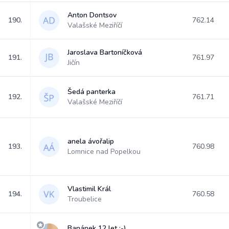
Anton Dontsov
190.
762.14
Valašské Meziříčí
Jaroslava Bartoníčková
191.
761.97
Jičín
Šedá panterka
192.
761.71
Valašské Meziříčí
anela ávořalip
193.
760.98
Lomnice nad Popelkou
Vlastimil Král
194.
760.58
Troubelice
Banánek 12 let :-)