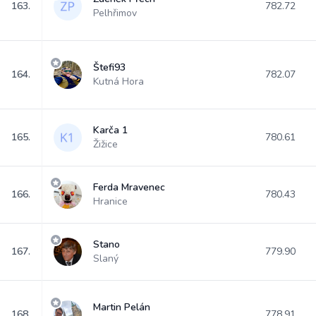
163.
782.72
Pelhřimov
Štefi93
164.
782.07
Kutná Hora
Karča 1
165.
780.61
Žižice
Ferda Mravenec
166.
780.43
Hranice
Stano
167.
779.90
Slaný
Martin Pelán
168.
778.91