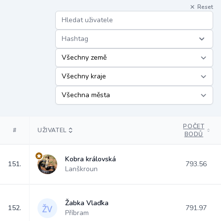
Reset
Hashtag
POČET
#
UŽIVATEL
BODŮ
Kobra královská
151.
793.56
Lanškroun
Žabka Vlaďka
152.
791.97
Příbram