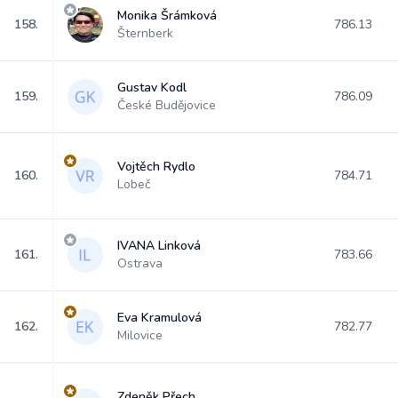
Monika Šrámková
158.
786.13
Šternberk
Gustav Kodl
159.
786.09
České Budějovice
Vojtěch Rydlo
160.
784.71
Lobeč
IVANA Linková
161.
783.66
Ostrava
Eva Kramulová
162.
782.77
Milovice
Zdeněk Přech