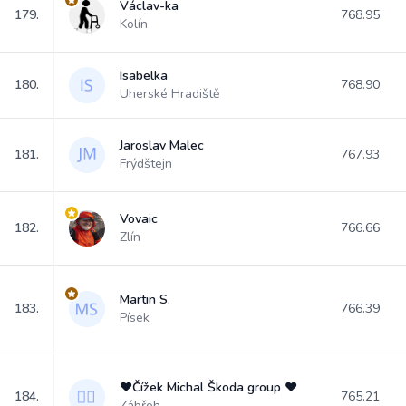
Václav-ka
179.
768.95
Kolín
Isabelka
180.
768.90
Uherské Hradiště
Jaroslav Malec
181.
767.93
Frýdštejn
Vovaic
182.
766.66
Zlín
Martin S.
183.
766.39
Písek
♥️Čížek Michal Škoda group ♥️
184.
765.21
Zábřeh