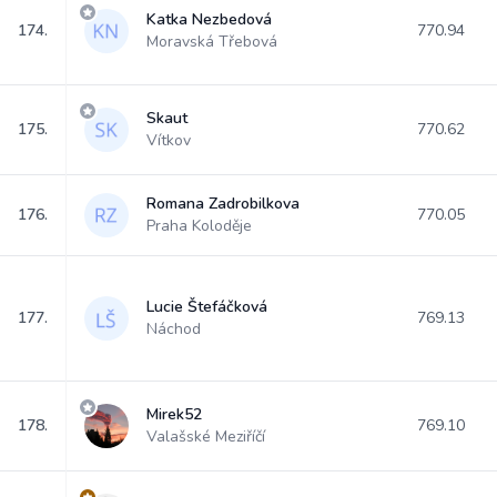
Katka Nezbedová
174.
770.94
Moravská Třebová
Skaut
175.
770.62
Vítkov
Romana Zadrobilkova
176.
770.05
Praha Koloděje
Lucie Štefáčková
177.
769.13
Náchod
Mirek52
178.
769.10
Valašské Meziříčí