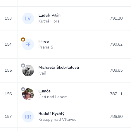
Ludvík Vilím
153.
791.28
Kutná Hora
FFree
154.
790.62
Praha 5
Michaela Škobrtalová
155.
788.85
Ivaň
Lumča
156.
787.11
Ústí nad Labem
Rudolf Rychlý
157.
786.90
Kralupy nad Vltavou