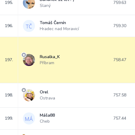
195.
759.63
Slaný
Tomáš Černín
196.
759.30
Hradec nad Moravicí
Rusalka_K
197.
758.47
Příbram
Orel
198.
757.58
Ostrava
Máša88
199.
757.44
Cheb