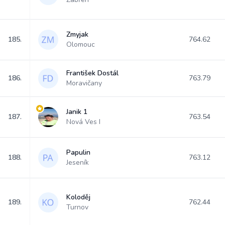
Zmyjak
185.
764.62
Olomouc
František Dostál
186.
763.79
Moravičany
Janik 1
187.
763.54
Nová Ves I
Papulin
188.
763.12
Jeseník
Koloděj
189.
762.44
Turnov