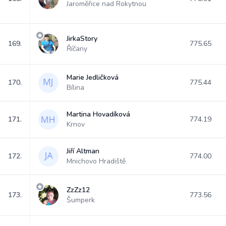
Jaroměřice nad Rokytnou
JirkaStory
169.
775.65
Říčany
Marie Jedličková
170.
775.44
Bílina
Martina Hovadíková
171.
774.19
Krnov
Jiří Altman
172.
774.00
Mnichovo Hradiště
ZzZz12
173.
773.56
Šumperk