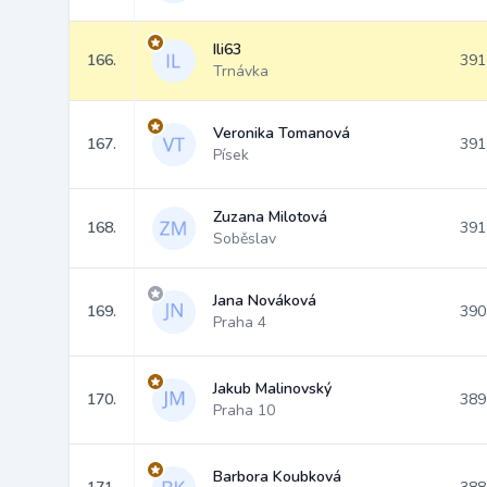
Ili63
166.
391
Trnávka
Veronika Tomanová
167.
391
Písek
Zuzana Milotová
168.
391
Soběslav
Jana Nováková
169.
390
Praha 4
Jakub Malinovský
170.
389
Praha 10
Barbora Koubková