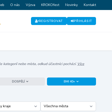
web
O nás
Výzva
KROKOfest
Novinky
Kontakt
REGISTROVAT
PŘIHLÁSIT
P
e kategorií nebo místa, odkud účastníci pochází.
Více
DOSPĚLÍ
BMI 40+