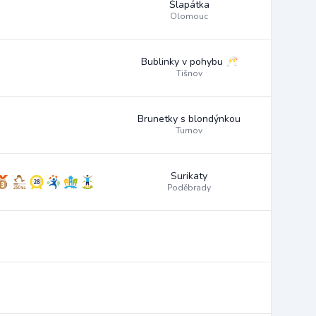
Šlapátka
Olomouc
Bublinky v pohybu 🥂
Tišnov
Brunetky s blondýnkou
Turnov
Surikaty
Poděbrady