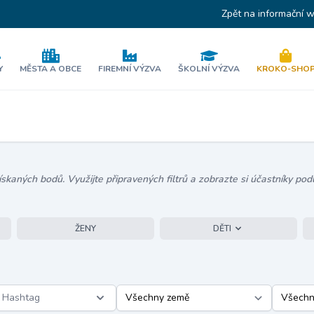
Zpět na informační 
Y
MĚSTA A OBCE
FIREMNÍ VÝZVA
ŠKOLNÍ VÝZVA
KROKO-SHO
kaných bodů. Využijte připravených filtrů a zobrazte si účastníky podl
ŽENY
DĚTI
Hashtag