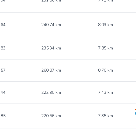
.94
231,56 km
7,72 km
.64
240,74 km
8,03 km
.83
235,34 km
7,85 km
.57
260,87 km
8,70 km
.44
222,95 km
7,43 km
.85
220,56 km
7,35 km