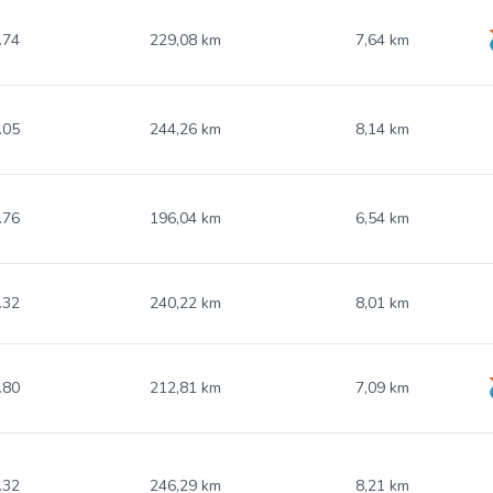
.74
229,08 km
7,64 km
.05
244,26 km
8,14 km
.76
196,04 km
6,54 km
.32
240,22 km
8,01 km
.80
212,81 km
7,09 km
.32
246,29 km
8,21 km