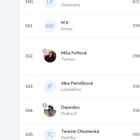
160.
401
Oslavany
M K
161.
399
Krnov
Míša Fořtová
162.
398
Turnov
Jitka Perníčková
163.
394
Litoměřice
Dejwidos
164.
394
Praha 6
Terezie Chlumecká
165.
393
Hořičky