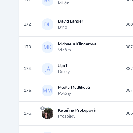
171.
388
Miličín
David Langer
172.
388
Brno
Michaela Klingerova
173.
387
Vlašim
JájaT
174.
387
Doksy
Medla Medlíková
175.
387
Potěhy
Kateřina Prokopová
176.
386
Prostějov