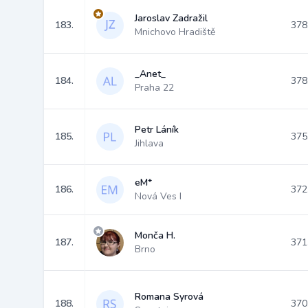
Jaroslav Zadražil
183.
378
Mnichovo Hradiště
_Anet_
184.
378
Praha 22
Petr Láník
185.
375
Jihlava
eM*
186.
372
Nová Ves I
Monča H.
187.
371
Brno
Romana Syrová
188.
370