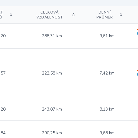
ET
CELKOVÁ
DENNÍ
Ů
VZDÁLENOST
PRŮMĚR
.20
288,31 km
9,61 km
.57
222,58 km
7,42 km
.28
243,87 km
8,13 km
.84
290,25 km
9,68 km