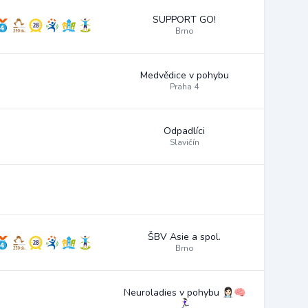
SUPPORT GO!
Brno
Medvědice v pohybu
Praha 4
Odpadlíci
Slavičín
ŠBV Asie a spol.
Brno
Neuroladies v pohybu 👩🏻‍⚕️🧠
🏃🏻‍♀️