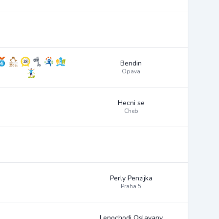
Bendin
Opava
Hecni se
Cheb
Perly Penzijka
Praha 5
Lenochodi Oslavany