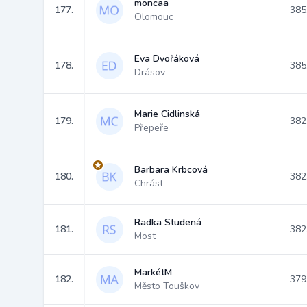
moncaa
177.
385
Olomouc
Eva Dvořáková
178.
385
Drásov
Marie Cidlinská
179.
382
Přepeře
Barbara Krbcová
180.
382
Chrást
Radka Studená
181.
382
Most
MarkétM
182.
379
Město Touškov