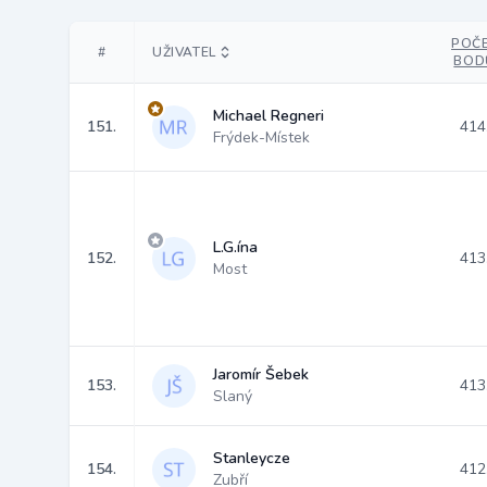
POČ
#
UŽIVATEL
BOD
Michael Regneri
151.
414
Frýdek-Místek
L.G.ína
152.
413
Most
Jaromír Šebek
153.
413
Slaný
Stanleycze
154.
412
Zubří