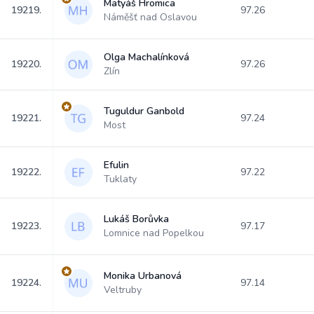
Matyáš Hromica
19219.
97.26
Náměšť nad Oslavou
Olga Machalínková
19220.
97.26
Zlín
Tuguldur Ganbold
19221.
97.24
Most
Efulin
19222.
97.22
Tuklaty
Lukáš Borůvka
19223.
97.17
Lomnice nad Popelkou
Monika Urbanová
19224.
97.14
Veltruby