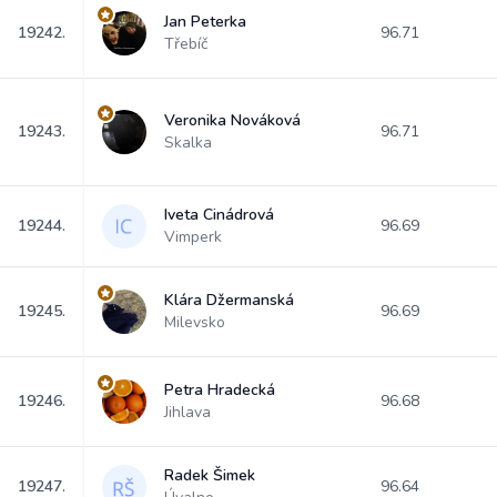
Jan Peterka
19242.
96.71
Třebíč
Veronika Nováková
19243.
96.71
Skalka
Iveta Cinádrová
19244.
96.69
Vimperk
Klára Džermanská
19245.
96.69
Milevsko
Petra Hradecká
19246.
96.68
Jihlava
Radek Šimek
19247.
96.64