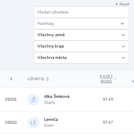
Reset
Hashtag
POČET
#
UŽIVATEL
BODŮ
Jitka Šimková
19201.
97.49
Slaný
Lennča
19202.
97.47
Kolín