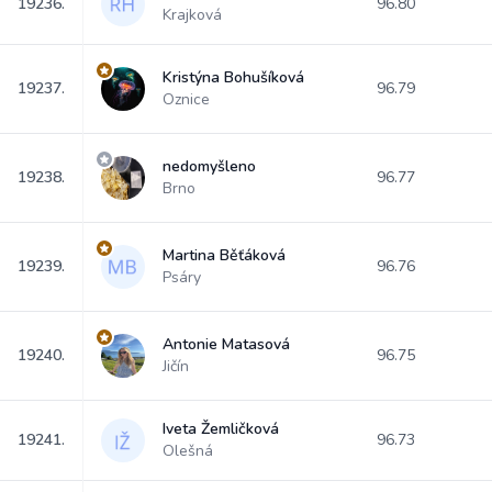
19236.
96.80
Krajková
Kristýna Bohušíková
19237.
96.79
Oznice
nedomyšleno
19238.
96.77
Brno
Martina Běťáková
19239.
96.76
Psáry
Antonie Matasová
19240.
96.75
Jičín
Iveta Žemličková
19241.
96.73
Olešná