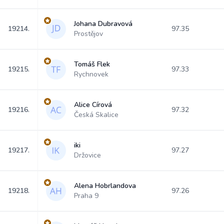
Johana Dubravová
19214.
97.35
Prostějov
Tomáš Flek
19215.
97.33
Rychnovek
Alice Círová
19216.
97.32
Česká Skalice
iki
19217.
97.27
Držovice
Alena Hobrlandova
19218.
97.26
Praha 9