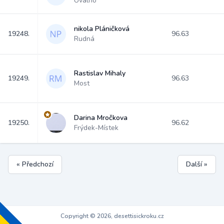
Úvalno
nikola Pláničková
19248.
96.63
Rudná
Rastislav Mihaly
19249.
96.63
Most
Darina Mročkova
19250.
96.62
Frýdek-Místek
« Předchozí
Další »
Copyright © 2026, desettisickroku.cz