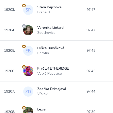
Stela Pejchova
19203.
97.47
Praha 9
Veronika Liotard
19204.
97.47
Zduchovice
Eliška Buryšková
19205.
97.45
Borotín
Kryštof ETHERIDGE
19206.
97.45
Velké Popovice
Zdeňka Drimajová
19207.
97.44
Vítkov
Lexie
19208.
97.39