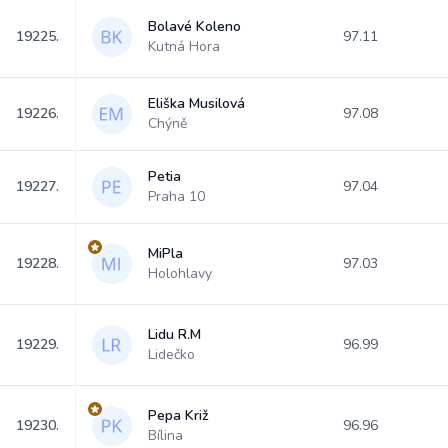
Bolavé Koleno
19225.
97.11
Kutná Hora
Eliška Musilová
19226.
97.08
Chýně
Petia
19227.
97.04
Praha 10
MiPla
19228.
97.03
Holohlavy
Lidu R.M
19229.
96.99
Lidečko
Pepa Križ
19230.
96.96
Bílina