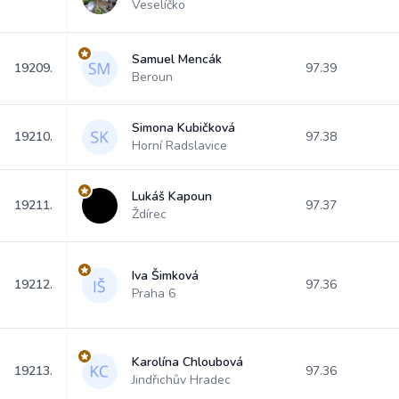
Veselíčko
Samuel Mencák
19209.
97.39
Beroun
Simona Kubičková
19210.
97.38
Horní Radslavice
Lukáš Kapoun
19211.
97.37
Ždírec
Iva Šimková
19212.
97.36
Praha 6
Karolína Chloubová
19213.
97.36
Jindřichův Hradec