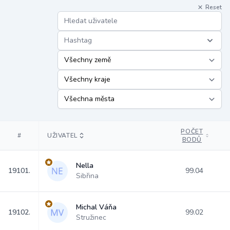
Reset
Hashtag
POČET
#
UŽIVATEL
BODŮ
Nella
19101.
99.04
Sibřina
Michal Váňa
19102.
99.02
Stružinec