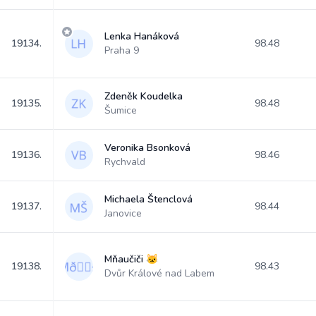
Lenka Hanáková
19134.
98.48
Praha 9
Zdeněk Koudelka
19135.
98.48
Šumice
Veronika Bsonková
19136.
98.46
Rychvald
Michaela Štenclová
19137.
98.44
Janovice
Mňaučiči 🐱
19138.
98.43
Dvůr Králové nad Labem