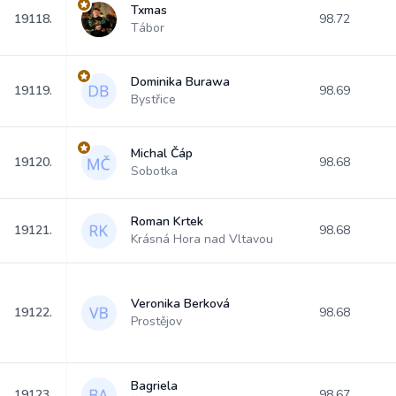
Txmas
19118.
98.72
Tábor
Dominika Burawa
19119.
98.69
Bystřice
Michal Čáp
19120.
98.68
Sobotka
Roman Krtek
19121.
98.68
Krásná Hora nad Vltavou
Veronika Berková
19122.
98.68
Prostějov
Bagriela
19123.
98.67