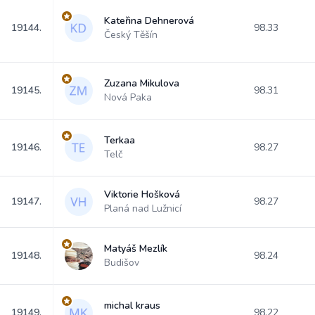
Kateřina Dehnerová
19144.
98.33
Český Těšín
Zuzana Mikulova
19145.
98.31
Nová Paka
Terkaa
19146.
98.27
Telč
Viktorie Hošková
19147.
98.27
Planá nad Lužnicí
Matyáš Mezlík
19148.
98.24
Budišov
michal kraus
19149.
98.22