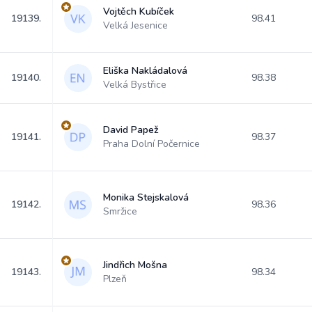
Vojtěch Kubíček
19139.
98.41
Velká Jesenice
Eliška Nakládalová
19140.
98.38
Velká Bystřice
David Papež
19141.
98.37
Praha Dolní Počernice
Monika Stejskalová
19142.
98.36
Smržice
Jindřich Mošna
19143.
98.34
Plzeň