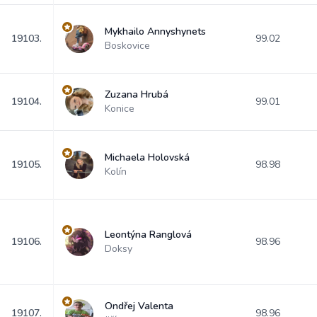
Mykhailo Annyshynets
19103.
99.02
Boskovice
Zuzana Hrubá
19104.
99.01
Konice
Michaela Holovská
19105.
98.98
Kolín
Leontýna Ranglová
19106.
98.96
Doksy
Ondřej Valenta
19107.
98.96