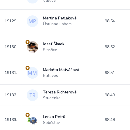
Valtice
Martina Petláková
19129.
98.54
Ústí nad Labem
Josef Šimek
19130.
98.52
Smržice
Markéta Matyášová
19131.
98.51
Butoves
Tereza Richterová
19132.
98.49
Studénka
Lenka Petrů
19133.
98.48
Soběslav