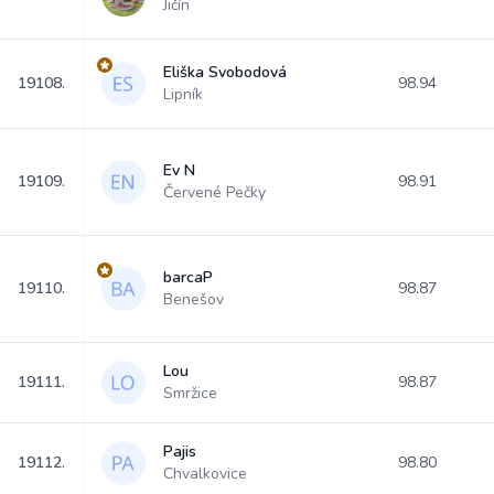
Jičín
Eliška Svobodová
19108.
98.94
Lipník
Ev N
19109.
98.91
Červené Pečky
barcaP
19110.
98.87
Benešov
Lou
19111.
98.87
Smržice
Pajis
19112.
98.80
Chvalkovice