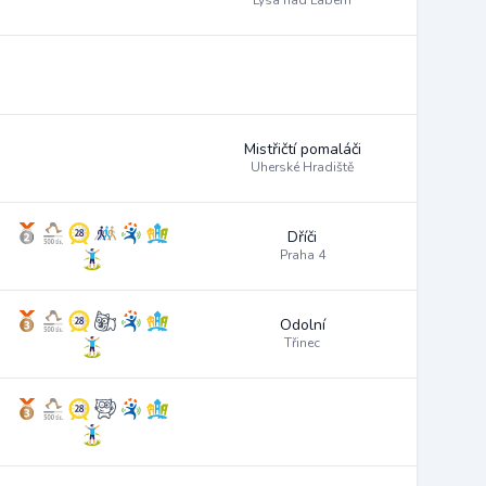
Lysá nad Labem
Mistřičtí pomaláči
Uherské Hradiště
Dříči
Praha 4
Odolní
Třinec