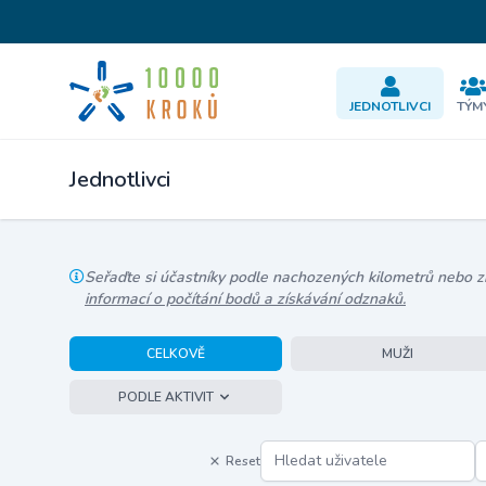
JEDNOTLIVCI
TÝM
Jednotlivci
Seřaďte si účastníky podle nachozených kilometrů nebo zís
informací o počítání bodů a získávání odznaků.
CELKOVĚ
MUŽI
PODLE AKTIVIT
Reset