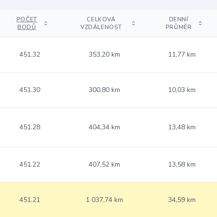
POČET
CELKOVÁ
DENNÍ
BODŮ
VZDÁLENOST
PRŮMĚR
451.32
353,20 km
11,77 km
451.30
300,80 km
10,03 km
451.28
404,34 km
13,48 km
451.22
407,52 km
13,58 km
451.21
1 037,74 km
34,59 km