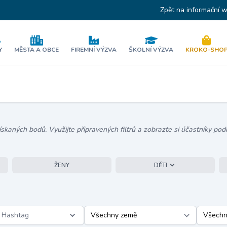
Zpět na informační 
Y
MĚSTA A OBCE
FIREMNÍ VÝZVA
ŠKOLNÍ VÝZVA
KROKO-SHO
kaných bodů. Využijte připravených filtrů a zobrazte si účastníky podl
ŽENY
DĚTI
Hashtag