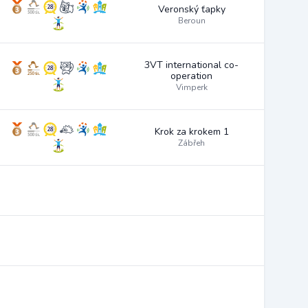
Veronský ťapky
Beroun
3VT international co-
operation
Vimperk
Krok za krokem 1
Zábřeh