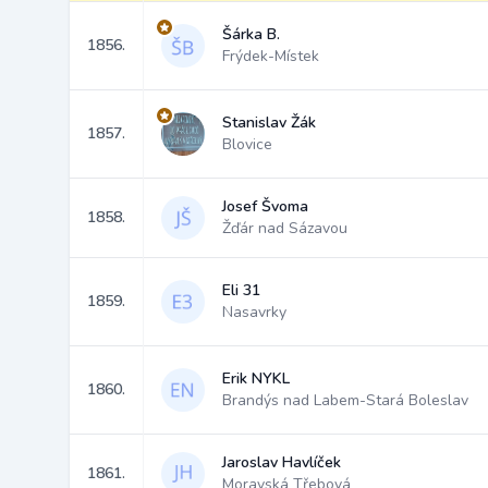
Šárka B.
1856.
Frýdek-Místek
Stanislav Žák
1857.
Blovice
Josef Švoma
1858.
Žďár nad Sázavou
Eli 31
1859.
Nasavrky
Erik NYKL
1860.
Brandýs nad Labem-Stará Boleslav
Jaroslav Havlíček
1861.
Moravská Třebová