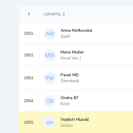
#
UŽIVATEL
Anna Mořkovská
1851.
Zubří
Mario Muller
1852.
Nová Ves I
Pavel MD
1853.
Šternberk
Ondra 87
1854.
Kolín
Vojtěch Hlaváč
1855.
Uničov