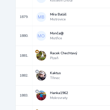
Kostelní Lhota
Míra Baláš
1879.
Mistrovice
Monča@
1880.
Mistřice
Racek Chechtavý
1881.
Plzeň
Kaktus
1882.
Třinec
Hanka1962
1883.
Mokrovraty