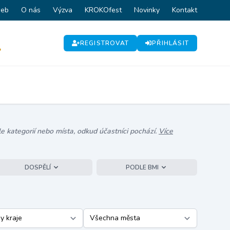
web
O nás
Výzva
KROKOfest
Novinky
Kontakt
REGISTROVAT
PŘIHLÁSIT
P
e kategorií nebo místa, odkud účastníci pochází.
Více
DOSPĚLÍ
PODLE BMI