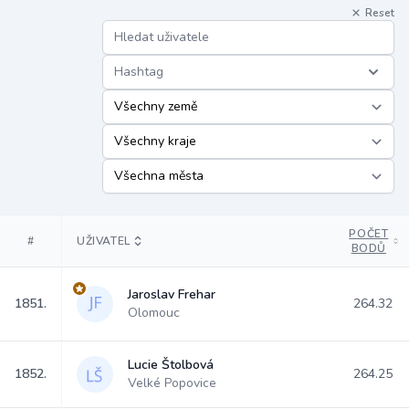
Reset
Hashtag
POČET
#
UŽIVATEL
BODŮ
Jaroslav Frehar
1851.
264.32
Olomouc
Lucie Štolbová
1852.
264.25
Velké Popovice