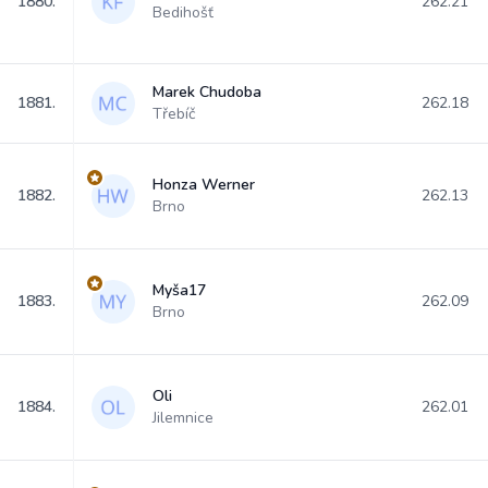
1880.
262.21
Bedihošť
Marek Chudoba
1881.
262.18
Třebíč
Honza Werner
1882.
262.13
Brno
Myša17
1883.
262.09
Brno
Oli
1884.
262.01
Jilemnice