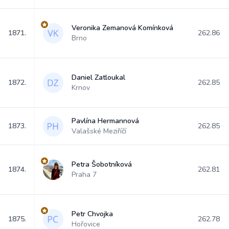
Veronika Zemanová Komínková
1871.
262.86
Brno
Daniel Zatloukal
1872.
262.85
Krnov
Pavlína Hermannová
1873.
262.85
Valašské Meziříčí
Petra Šobotníková
1874.
262.81
Praha 7
Petr Chvojka
1875.
262.78
Hořovice