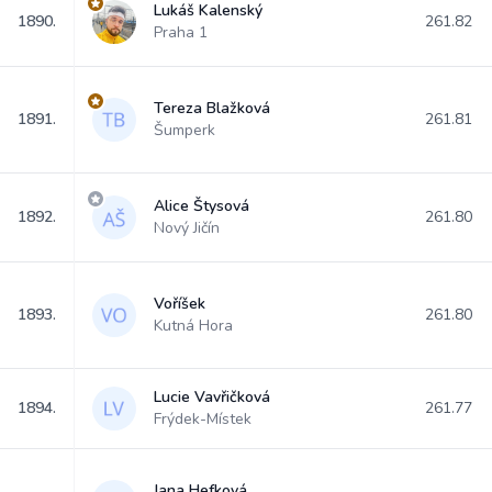
Lukáš Kalenský
1890.
261.82
Praha 1
Tereza Blažková
1891.
261.81
Šumperk
Alice Štysová
1892.
261.80
Nový Jičín
Voříšek
1893.
261.80
Kutná Hora
Lucie Vavřičková
1894.
261.77
Frýdek-Místek
Jana Hefková