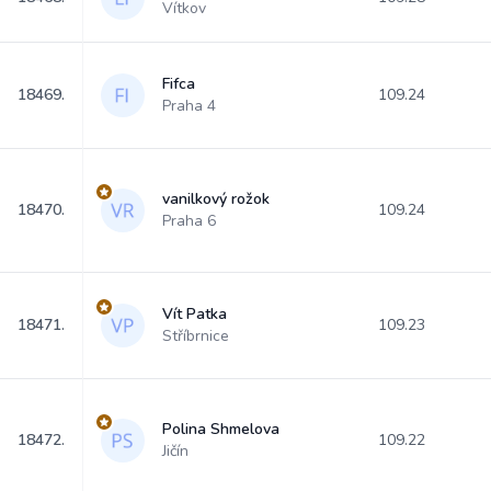
Vítkov
Fifca
18469.
109.24
Praha 4
vanilkový rožok
18470.
109.24
Praha 6
Vít Patka
18471.
109.23
Stříbrnice
Polina Shmelova
18472.
109.22
Jičín