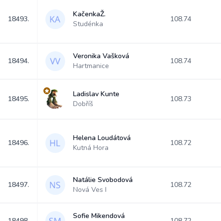
KačenkaŽ.
18493.
108.74
Studénka
Veronika Vašková
18494.
108.74
Hartmanice
Ladislav Kunte
18495.
108.73
Dobříš
Helena Loudátová
18496.
108.72
Kutná Hora
Natálie Svobodová
18497.
108.72
Nová Ves I
Sofie Mikendová
18498.
108.72