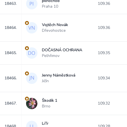
pilnochod
18463.
109.36
Praha 10
Vojtěch Novák
18464.
109.36
Dřevohostice
DOČASNÁ OCHRANA
18465.
109.35
Pelhřimov
Jenny Náměstková
18466.
109.34
Jičín
Škodík 1
18467.
109.32
Brno
LiTr
18468.
109.28