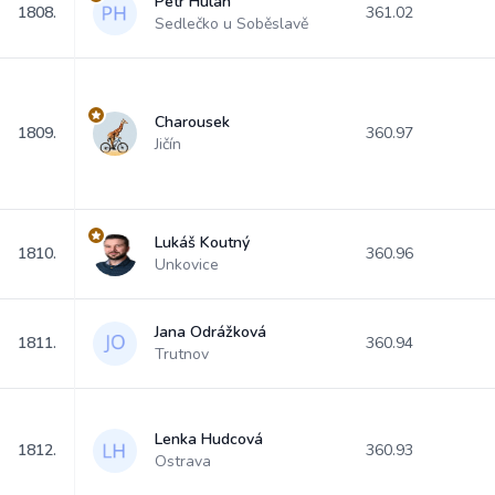
Petr Hulan
1808.
361.02
Sedlečko u Soběslavě
Charousek
1809.
360.97
Jičín
Lukáš Koutný
1810.
360.96
Unkovice
Jana Odrážková
1811.
360.94
Trutnov
Lenka Hudcová
1812.
360.93
Ostrava