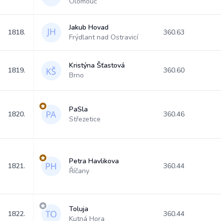
Olomouc
Jakub Hovad
1818.
360.63
Frýdlant nad Ostravicí
Kristýna Šťastová
1819.
360.60
Brno
PaSla
1820.
360.46
Střezetice
Petra Havlikova
1821.
360.44
Říčany
Toluja
1822.
360.44
Kutná Hora