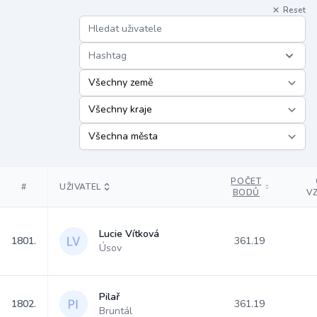
Reset
Hashtag
POČET
#
UŽIVATEL
BODŮ
V
Lucie Vítková
1801.
361.19
Úsov
Pilař
1802.
361.19
Bruntál