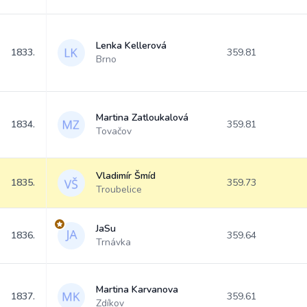
Lenka Kellerová
1833.
359.81
Brno
Martina Zatloukalová
1834.
359.81
Tovačov
Vladimír Šmíd
1835.
359.73
Troubelice
JaSu
1836.
359.64
Trnávka
Martina Karvanova
1837.
359.61
Zdíkov