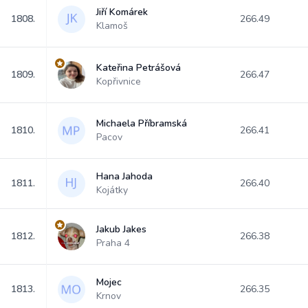
Jiří Komárek
1808.
266.49
Klamoš
Kateřina Petrášová
1809.
266.47
Kopřivnice
Michaela Příbramská
1810.
266.41
Pacov
Hana Jahoda
1811.
266.40
Kojátky
Jakub Jakes
1812.
266.38
Praha 4
Mojec
1813.
266.35
Krnov