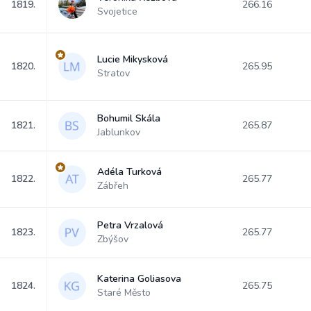
1819.
266.16
Svojetice
Lucie Mikysková
1820.
265.95
Stratov
Bohumil Skála
1821.
265.87
Jablunkov
Adéla Turková
1822.
265.77
Zábřeh
Petra Vrzalová
1823.
265.77
Zbýšov
Katerina Goliasova
1824.
265.75
Staré Město