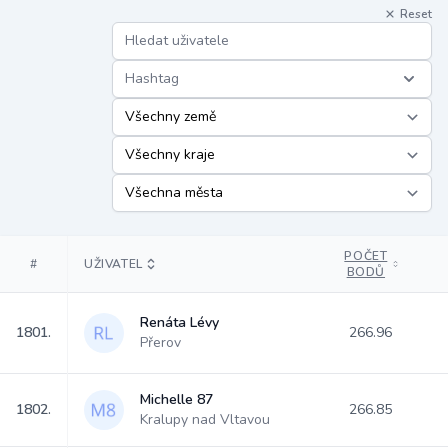
Reset
Hashtag
POČET
#
UŽIVATEL
BODŮ
Renáta Lévy
1801.
266.96
Přerov
Michelle 87
1802.
266.85
Kralupy nad Vltavou