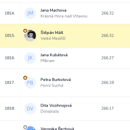
Jana Machova
1814.
266.32
Krásná Hora nad Vltavou
Štěpán Mátl
1815.
266.32
Velké Meziříčí
Jana Kubátová
1816.
266.27
Příbram
Petra Burkotová
1817.
266.18
Horní Suchá
Dita Vozihnojová
1818.
266.17
Doloplazy
Veronika Řezbová