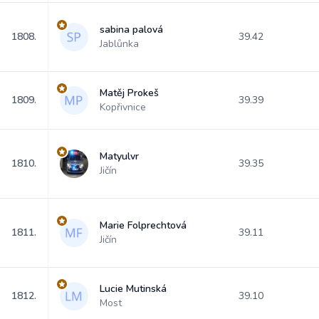
sabina palová
1808.
39.42
Jablůnka
Matěj Prokeš
1809.
39.39
Kopřivnice
Matyulvr
1810.
39.35
Jičín
Marie Folprechtová
1811.
39.11
Jičín
Lucie Mutinská
1812.
39.10
Most