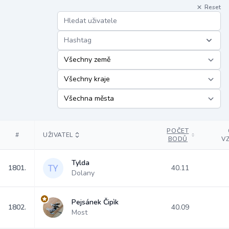
Reset
Hashtag
POČET
#
UŽIVATEL
BODŮ
V
Tylda
1801.
40.11
Dolany
Pejsánek Čipìk
1802.
40.09
Most