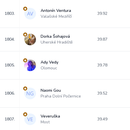
Antonín Ventura
1803.
39.92
Valašské Meziříčí
Dorka Šohajová
1804.
39.87
Uherské Hradiště
Ady Vedy
1805.
39.78
Olomouc
Naomi Gou
1806.
39.52
Praha Dolní Počernice
Veveruška
1807.
39.49
Most