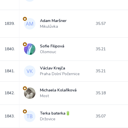
Adam Maršner
1839.
35.57
Mikulůvka
Sofie Filipová
1840.
35.21
Olomouc
Václav Krejča
1841.
35.21
Praha Dolní Počernice
Michaela Kolaříková
1842.
35.18
Most
Terka baterka🔋
1843.
35.07
Držovice