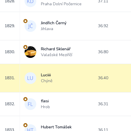
1828.
37.11
Praha Dolní Počernice
Jindřich Černý
1829.
36.92
Jihlava
Richard Sklenář
1830.
36.80
Valašské Meziříčí
Luciiii
1831.
36.40
Chýně
flesi
1832.
36.31
Hrob
Hubert Tomášek
1833.
36.11