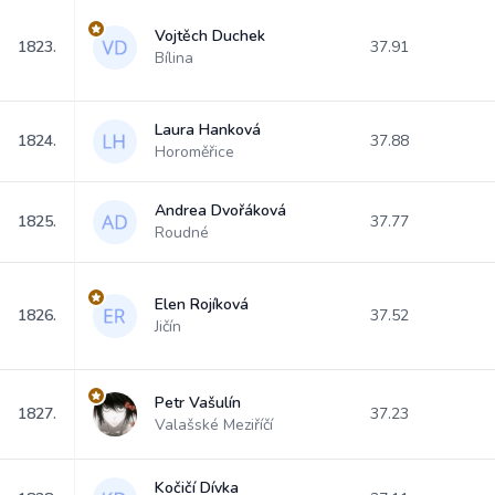
Vojtěch Duchek
1823.
37.91
Bílina
Laura Hanková
1824.
37.88
Horoměřice
Andrea Dvořáková
1825.
37.77
Roudné
Elen Rojíková
1826.
37.52
Jičín
Petr Vašulín
1827.
37.23
Valašské Meziříčí
Kočičí Dívka