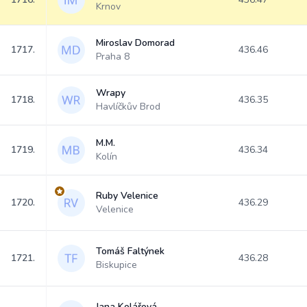
Krnov
Miroslav Domorad
1717.
436.46
Praha 8
Wrapy
1718.
436.35
Havlíčkův Brod
M.M.
1719.
436.34
Kolín
Ruby Velenice
1720.
436.29
Velenice
Tomáš Faltýnek
1721.
436.28
Biskupice
Jana Kolářová