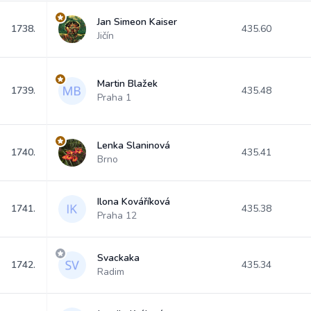
Jan Simeon Kaiser
1738.
435.60
Jičín
Martin Blažek
1739.
435.48
Praha 1
Lenka Slaninová
1740.
435.41
Brno
Ilona Kováříková
1741.
435.38
Praha 12
Svackaka
1742.
435.34
Radim