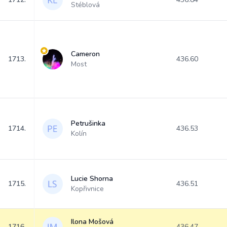
Stéblová
Cameron
1713.
436.60
Most
Petrušinka
1714.
436.53
Kolín
Lucie Shorna
1715.
436.51
Kopřivnice
Ilona Mošová
1716.
436.47