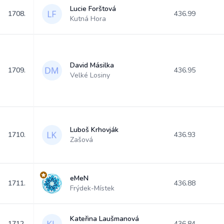
Lucie Forštová
1708.
436.99
Kutná Hora
David Másilka
1709.
436.95
Velké Losiny
Luboš Krhovják
1710.
436.93
Zašová
eMeN
1711.
436.88
Frýdek-Místek
Kateřina Laušmanová
1712.
436.84