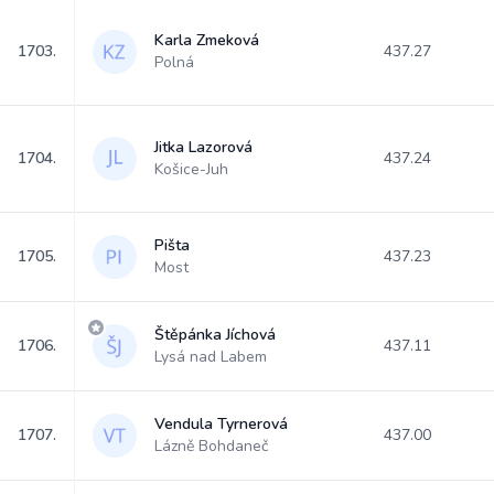
Karla Zmeková
1703.
437.27
Polná
Jitka Lazorová
1704.
437.24
Košice-Juh
Pišta
1705.
437.23
Most
Štěpánka Jíchová
1706.
437.11
Lysá nad Labem
Vendula Tyrnerová
1707.
437.00
Lázně Bohdaneč