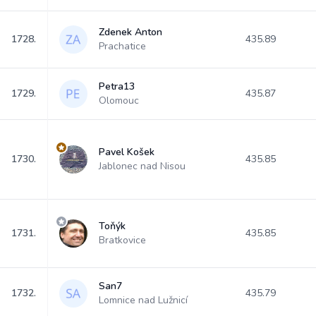
Zdenek Anton
1728.
435.89
Prachatice
Petra13
1729.
435.87
Olomouc
Pavel Košek
1730.
435.85
Jablonec nad Nisou
Toňýk
1731.
435.85
Bratkovice
San7
1732.
435.79
Lomnice nad Lužnicí