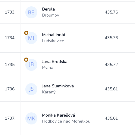
Berula
1733.
435.76
Broumov
Michal Ihnát
1734.
435.76
Ludvíkovice
Jana Brodska
1735.
435.72
Praha
Jana Slaminková
1736.
435.61
Káraný
Monika Karešová
1737.
435.61
Hodkovice nad Mohelkou