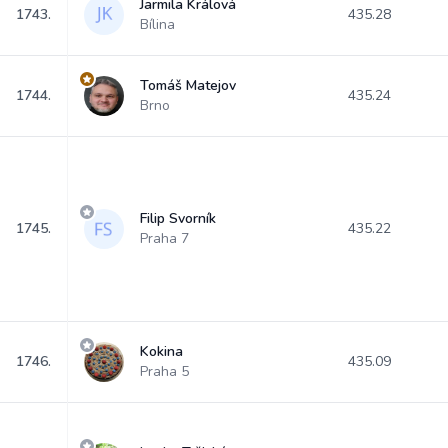
Jarmila Králová
1743.
435.28
Bílina
Tomáš Matejov
1744.
435.24
Brno
Filip Svorník
1745.
435.22
Praha 7
Kokina
1746.
435.09
Praha 5