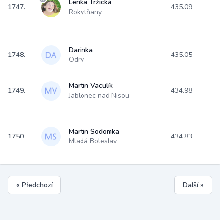
Lenka Tržická
1747.
435.09
Rokytňany
Darinka
1748.
435.05
Odry
Martin Vaculík
1749.
434.98
Jablonec nad Nisou
Martin Sodomka
1750.
434.83
Mladá Boleslav
« Předchozí
Další »