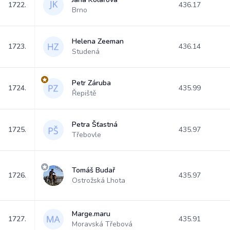
1722.
436.17
Brno
Helena Zeeman
1723.
436.14
Studená
Petr Záruba
1724.
435.99
Řepiště
Petra Šťastná
1725.
435.97
Třebovle
Tomáš Budař
1726.
435.97
Ostrožská Lhota
Marge.maru
1727.
435.91
Moravská Třebová