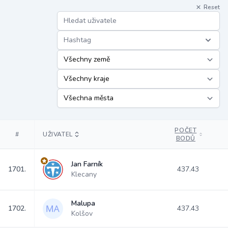
Reset
Hashtag
POČET
#
UŽIVATEL
BODŮ
Jan Farník
1701.
437.43
Klecany
Malupa
1702.
437.43
Kolšov