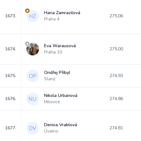
Hana Zamrazilová
1673.
275.06
Praha 4
Eva Warausová
1674.
275.00
Praha 10
Ondřej Přibyl
1675.
274.93
Slaný
Nikola Urbanová
1676.
274.86
Milovice
Denisa Vrablová
1677.
274.81
Úvalno