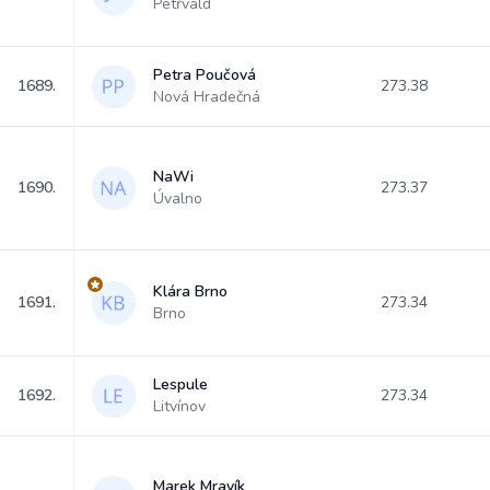
Petřvald
Petra Poučová
1689.
273.38
Nová Hradečná
NaWi
1690.
273.37
Úvalno
Klára Brno
1691.
273.34
Brno
Lespule
1692.
273.34
Litvínov
Marek Mravík