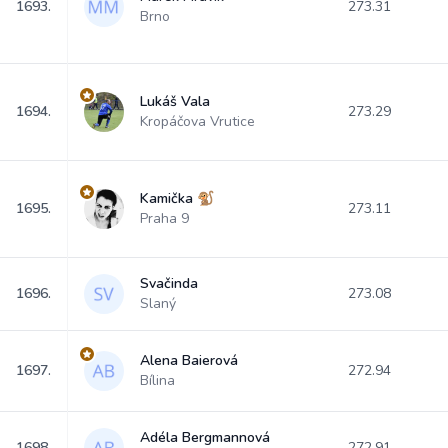
1693.
273.31
Brno
Lukáš Vala
1694.
273.29
Kropáčova Vrutice
Kamička 🐒
1695.
273.11
Praha 9
Svačinda
1696.
273.08
Slaný
Alena Baierová
1697.
272.94
Bílina
Adéla Bergmannová
1698.
272.91