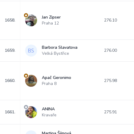
Jan Zipser
1658.
276.10
Praha 12
Barbora Slavatova
1659.
276.00
Velká Bystřice
Apač Geronimo
1660.
275.98
Praha 8
ANINA
1661.
275.91
Kravaře
Martina Šímová