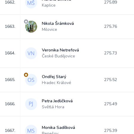
1662.
275.89
Kaplice
Nikola Šrámková
1663.
275.76
Milovice
Veronika Netrefová
1664.
275.73
České Budějovice
Ondřej Starý
1665.
275.52
Hradec Králové
Petra Jedličková
1666.
275.49
Světlá Hora
Monika Sadílková
1667.
275.39
Benešov