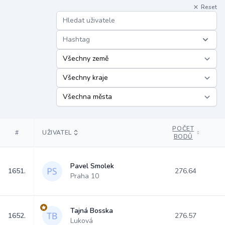
Reset
Hashtag
POČET
#
UŽIVATEL
BODŮ
Pavel Smolek
1651.
276.64
Praha 10
Tajná Bosska
1652.
276.57
Luková