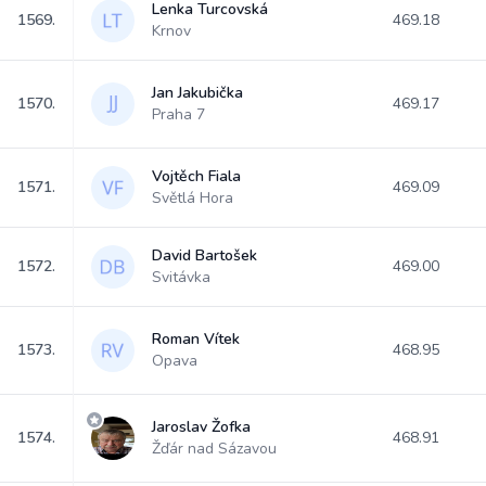
Lenka Turcovská
1569.
469.18
Krnov
Jan Jakubička
1570.
469.17
Praha 7
Vojtěch Fiala
1571.
469.09
Světlá Hora
David Bartošek
1572.
469.00
Svitávka
Roman Vítek
1573.
468.95
Opava
Jaroslav Žofka
1574.
468.91
Žďár nad Sázavou