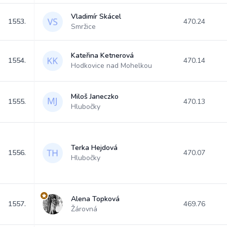
Vladimír Skácel
1553.
470.24
Smržice
Kateřina Ketnerová
1554.
470.14
Hodkovice nad Mohelkou
Miloš Janeczko
1555.
470.13
Hlubočky
Terka Hejdová
1556.
470.07
Hlubočky
Alena Topková
1557.
469.76
Žárovná