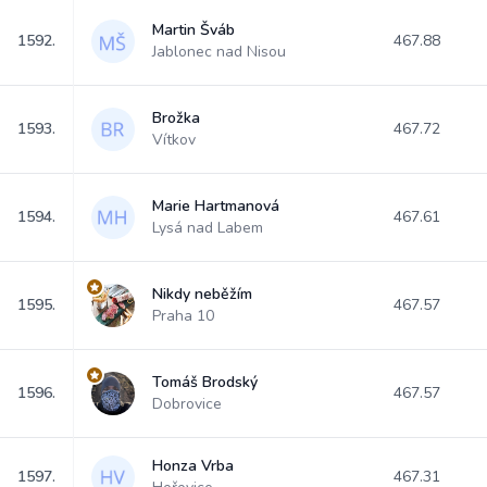
Martin Šváb
1592.
467.88
Jablonec nad Nisou
Brožka
1593.
467.72
Vítkov
Marie Hartmanová
1594.
467.61
Lysá nad Labem
Nikdy neběžím
1595.
467.57
Praha 10
Tomáš Brodský
1596.
467.57
Dobrovice
Honza Vrba
1597.
467.31