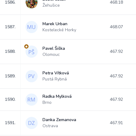
1586.
468.18
Žehušice
Marek Urban
1587.
468.07
Kostelecké Horky
Pavel Šiška
1588.
467.92
Olomouc
Petra Vítková
1589.
467.92
Pustá Rybná
Radka Mylková
1590.
467.92
Brno
Danka Zemanova
1591.
467.91
Ostrava