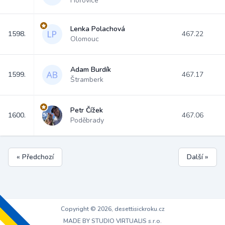
Hořovice
Lenka Polachová
1598.
467.22
Olomouc
Adam Burdík
1599.
467.17
Štramberk
Petr Čížek
1600.
467.06
Poděbrady
« Předchozí
Další »
Copyright © 2026, desettisickroku.cz
MADE BY STUDIO VIRTUALIS s.r.o.