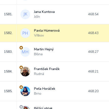
Jana Kuntova
1581.
468.54
Jičín
Pavla Hümerová
1582.
468.43
Vítkov
Martin Hejný
1583.
468.27
Bílina
František Franěk
1584.
468.21
Rudná
Peťa Horáček
1585.
468.20
Brno
Běžící oblak