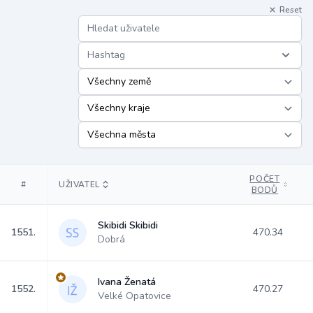
Reset
Hashtag
POČET
#
UŽIVATEL
BODŮ
Skibidi Skibidi
1551.
470.34
Dobrá
Ivana Ženatá
1552.
470.27
Velké Opatovice