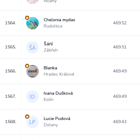
Říčany
Chelonia mydas
1564.
469.52
Rudoltice
Šárlí
1565.
469.51
Zábřeh
BIanka
1566.
469.49
Hradec Králové
Ivana Dušková
1567.
469.49
Kolín
Lucie Pudová
1568.
469.43
Dolany