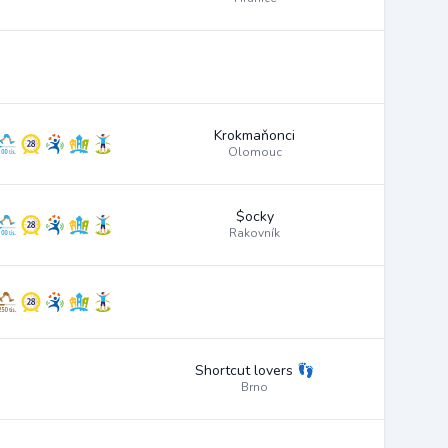
Krokmaňonci
Olomouc
$ocky
Rakovník
Shortcut lovers 👣
Brno