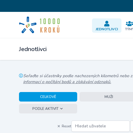
JEDNOTLIVCI
TÝM
Jednotlivci
Seřaďte si účastníky podle nachozených kilometrů nebo zís
informací o počítání bodů a získávání odznaků.
CELKOVĚ
MUŽI
PODLE AKTIVIT
Reset