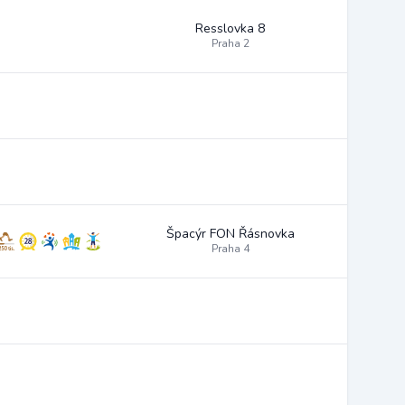
Resslovka 8
Praha 2
Špacýr FON Řásnovka
Praha 4