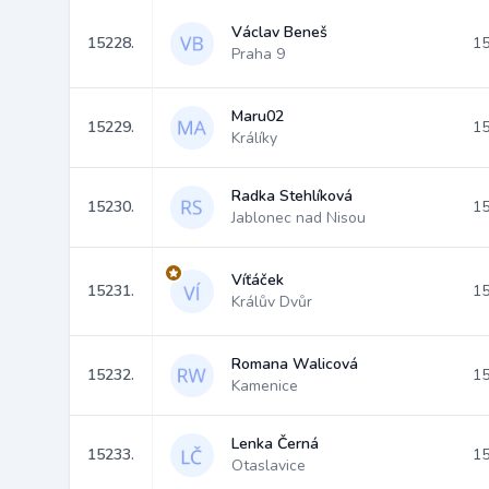
Václav Beneš
15228.
15
Praha 9
Maru02
15229.
15
Králíky
Radka Stehlíková
15230.
15
Jablonec nad Nisou
Víťáček
15231.
15
Králův Dvůr
Romana Walicová
15232.
15
Kamenice
Lenka Černá
15233.
15
Otaslavice