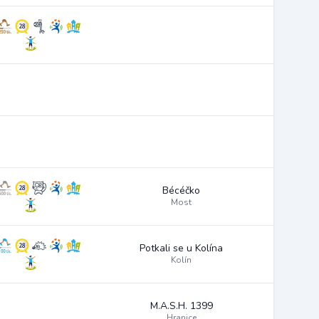
Bécéčko
Most
Potkali se u Kolína
Kolín
M.A.S.H. 1399
Hranice