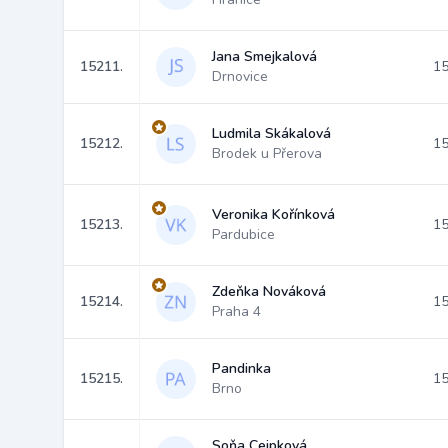
Jana Smejkalová
15211.
15
Drnovice
Ludmila Skákalová
15212.
15
Brodek u Přerova
Veronika Kořínková
15213.
15
Pardubice
Zdeňka Nováková
15214.
15
Praha 4
Pandinka
15215.
15
Brno
Soňa Cejpková