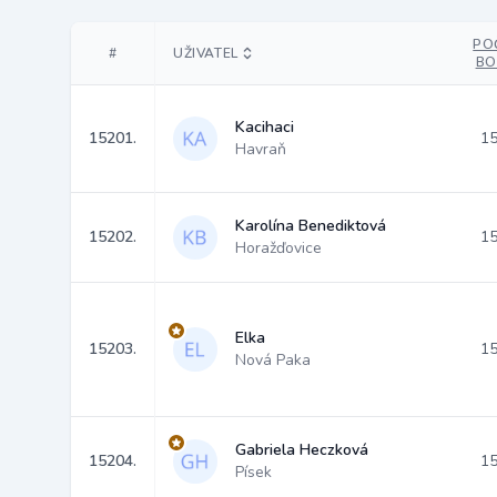
PO
#
UŽIVATEL
BO
Kacihaci
15201.
15
Havraň
Karolína Benediktová
15202.
15
Horažďovice
Elka
15203.
15
Nová Paka
Gabriela Heczková
15204.
15
Písek