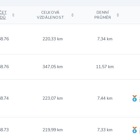
ČET
CELKOVÁ
DENNÍ
DŮ
VZDÁLENOST
PRŮMĚR
8.76
220,33 km
7,34 km
8.76
347,05 km
11,57 km
8.74
223,07 km
7,44 km
8.73
219,99 km
7,33 km