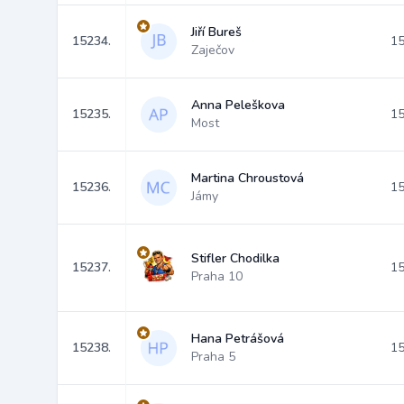
Jiří Bureš
15234.
15
Zaječov
Anna Peleškova
15235.
15
Most
Martina Chroustová
15236.
15
Jámy
Stifler Chodilka
15237.
15
Praha 10
Hana Petrášová
15238.
15
Praha 5