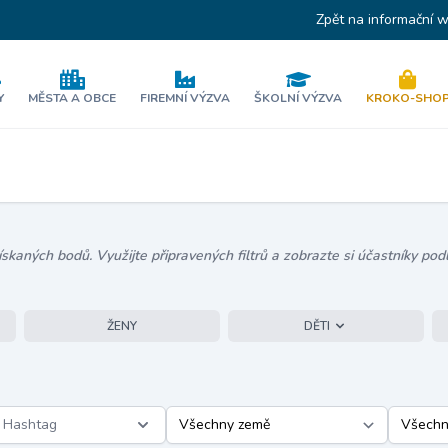
Zpět na informační 
Y
MĚSTA A OBCE
FIREMNÍ VÝZVA
ŠKOLNÍ VÝZVA
KROKO-SHO
kaných bodů. Využijte připravených filtrů a zobrazte si účastníky podl
ŽENY
DĚTI
Hashtag