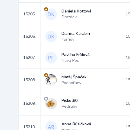
Daniela Kottová
15205.
15
Drozdov
Dianna Karabin
15206.
15
Turnov
Pavlína Frídová
15207.
15
Nová Pec
Matěj Špaček
15208.
15
Podbořany
Piškot80
15209.
15
Veltruby
Anna Růžičková
15210.
15
Hranice