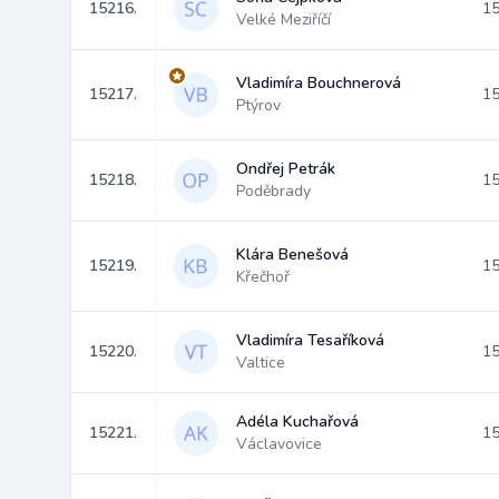
15216.
15
Velké Meziříčí
Vladimíra Bouchnerová
15217.
15
Ptýrov
Ondřej Petrák
15218.
15
Poděbrady
Klára Benešová
15219.
15
Křečhoř
Vladimíra Tesaříková
15220.
15
Valtice
Adéla Kuchařová
15221.
15
Václavovice