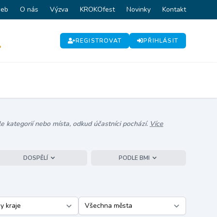
web
O nás
Výzva
KROKOfest
Novinky
Kontakt
REGISTROVAT
PŘIHLÁSIT
P
e kategorií nebo místa, odkud účastníci pochází.
Více
DOSPĚLÍ
PODLE BMI