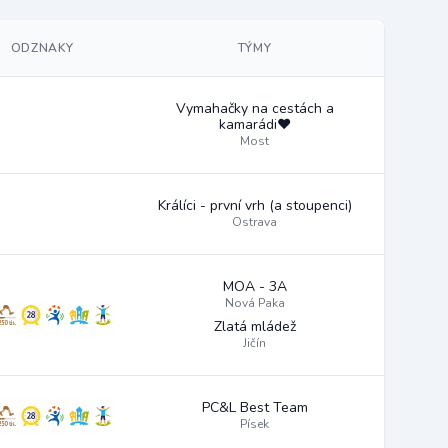
ODZNAKY
TÝMY
Vymahačky na cestách a
kamarádi❤️
Most
Králíci - první vrh (a stoupenci)
Ostrava
MOA - 3A
Nová Paka
Zlatá mládež
Jičín
PC&L Best Team
Písek