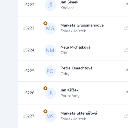
Jan Šimek
15222.
15
Kňovice
Markéta Grussmannová
15223.
15
Frýdek-Místek
Nela Michálková
15224.
15
Zlín
Petra Omachtová
15225.
15
Odry
Jan Křížek
15226.
15
Pouzdřany
Markéta Sklenářová
15227.
15
Frýdek-Místek