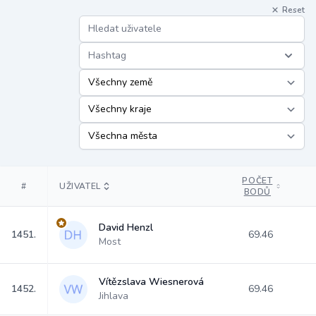
Reset
Hashtag
POČET
#
UŽIVATEL
BODŮ
David Henzl
1451.
69.46
Most
Vítězslava Wiesnerová
1452.
69.46
Jihlava