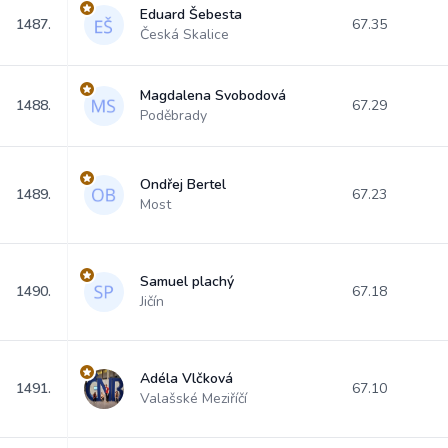
Eduard Šebesta
1487.
67.35
Česká Skalice
Magdalena Svobodová
1488.
67.29
Poděbrady
Ondřej Bertel
1489.
67.23
Most
Samuel plachý
1490.
67.18
Jičín
Adéla Vlčková
1491.
67.10
Valašské Meziříčí