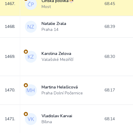
Čínská polívka🍜
1467.
68.45
Most
Natalie Zrala
1468.
68.39
Praha 14
Karolina Zelova
1469.
68.30
Valašské Meziříčí
Martina Helešicová
1470.
68.17
Praha Dolní Počernice
Vladislav Karvai
1471.
68.14
Bílina