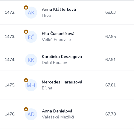
Anna Klášterková
1472.
68.03
Hrob
Ella Čumpelíková
1473.
67.95
Velké Popovice
Karolínka Keszegova
1474.
67.91
Dolní Bousov
Mercedes Harausová
1475.
67.81
Bílina
Anna Danielová
1476.
67.78
Valašské Meziříčí