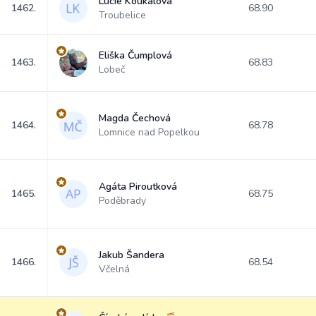
Lucie Koukalová
1462.
68.90
Troubelice
Eliška Čumplová
1463.
68.83
Lobeč
Magda Čechová
1464.
68.78
Lomnice nad Popelkou
Agáta Piroutková
1465.
68.75
Poděbrady
Jakub Šandera
1466.
68.54
Včelná