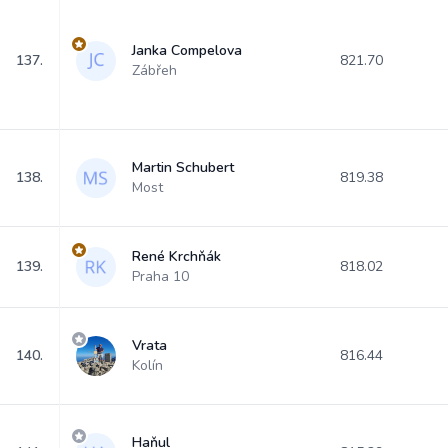
Janka Compelova
137.
821.70
Zábřeh
Martin Schubert
138.
819.38
Most
René Krchňák
139.
818.02
Praha 10
Vrata
140.
816.44
Kolín
Haňul