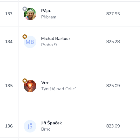
Pája.
133.
827.95
Příbram
Michal Bartosz
134.
825.28
Praha 9
Vrrr
135.
825.09
Týniště nad Orlicí
Jiří Špaček
136.
823.09
Brno