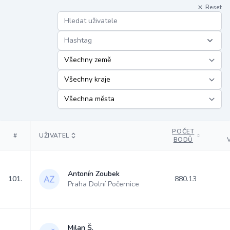
Reset
Hashtag
POČET
#
UŽIVATEL
BODŮ
Antonín Zoubek
101.
880.13
Praha Dolní Počernice
Milan Š.