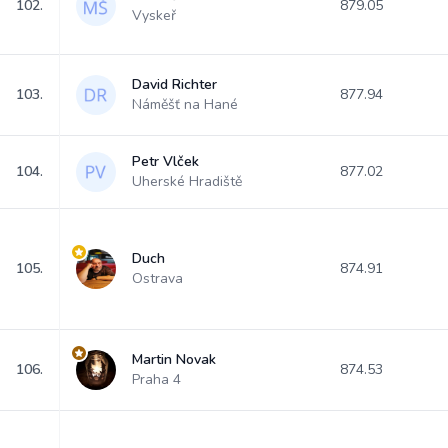
102.
879.05
Vyskeř
David Richter
103.
877.94
Náměšť na Hané
Petr Vlček
104.
877.02
Uherské Hradiště
Duch
105.
874.91
Ostrava
Martin Novak
106.
874.53
Praha 4