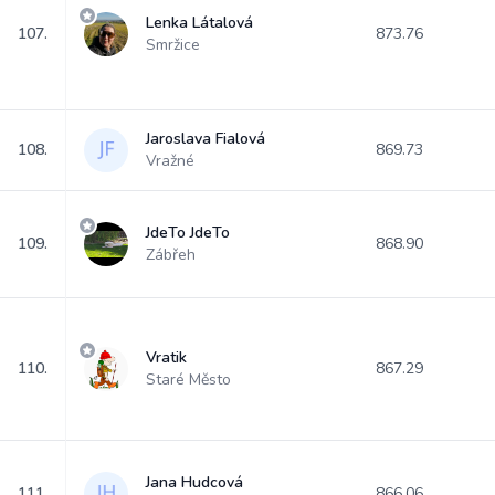
Lenka Látalová
107.
873.76
Smržice
Jaroslava Fialová
108.
869.73
Vražné
JdeTo JdeTo
109.
868.90
Zábřeh
Vratik
110.
867.29
Staré Město
Jana Hudcová
111.
866.06