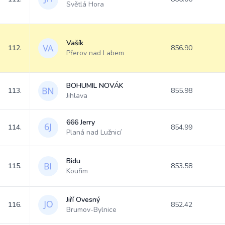
Světlá Hora
Vašík
112.
856.90
Přerov nad Labem
BOHUMIL NOVÁK
113.
855.98
Jihlava
666 Jerry
114.
854.99
Planá nad Lužnicí
Bidu
115.
853.58
Kouřim
Jiří Ovesný
116.
852.42
Brumov-Bylnice