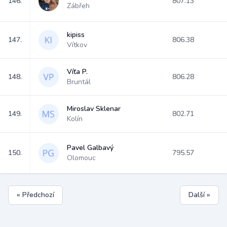
146.
807.13
Zábřeh
kipiss
147.
806.38
Vítkov
Víťa P.
148.
806.28
Bruntál
Miroslav Sklenar
149.
802.71
Kolín
Pavel Galbavý
150.
795.57
Olomouc
« Předchozí
Další »