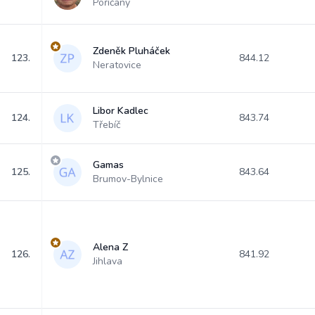
Poříčany
Zdeněk Pluháček
123.
844.12
Neratovice
Libor Kadlec
124.
843.74
Třebíč
Gamas
125.
843.64
Brumov-Bylnice
Alena Z
126.
841.92
Jihlava