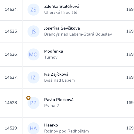
Zdeňka Stalčíková
14524.
169
Uherské Hradiště
Josefína Ševčíková
14525.
169
Brandýs nad Labem-Stará Boleslav
Modřenka
14526.
169
Turnov
Iva Zajíčková
14527.
169
Lysá nad Labem
Pavla Plocková
14528.
169
Praha 2
Haerko
14529.
169
Rožnov pod Radhoštěm