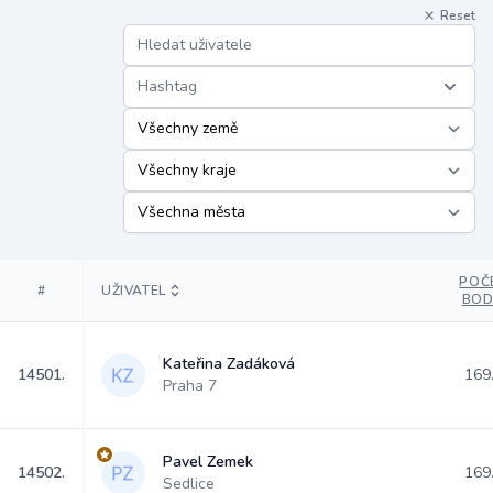
Reset
Hashtag
POČ
#
UŽIVATEL
BO
Kateřina Zadáková
14501.
169
Praha 7
Pavel Zemek
14502.
169
Sedlice