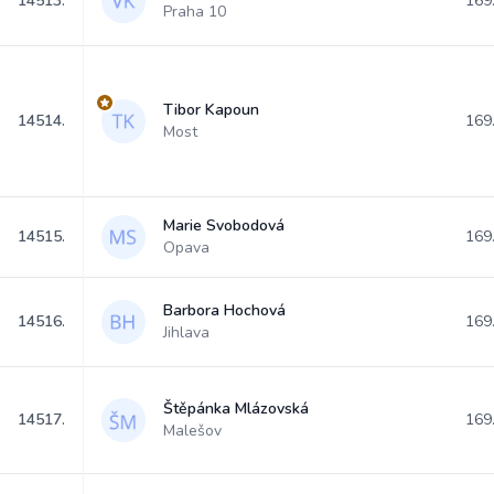
14513.
169
Praha 10
Tibor Kapoun
14514.
169
Most
Marie Svobodová
14515.
169
Opava
Barbora Hochová
14516.
169
Jihlava
Štěpánka Mlázovská
14517.
169
Malešov