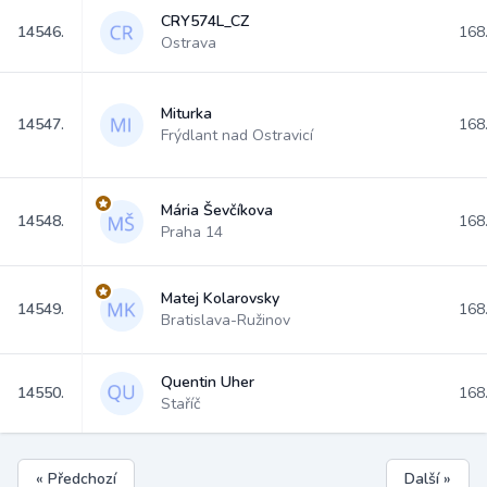
CRY574L_CZ
14546.
168
Ostrava
Miturka
14547.
168
Frýdlant nad Ostravicí
Mária Ševčíkova
14548.
168
Praha 14
Matej Kolarovsky
14549.
168
Bratislava-Ružinov
Quentin Uher
14550.
168
Staříč
« Předchozí
Další »