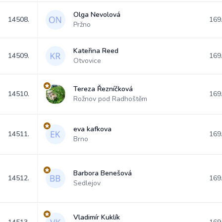
Olga Nevolová
14508.
169
Pržno
Kateřina Reed
14509.
169
Otvovice
Tereza Řezníčková
14510.
169
Rožnov pod Radhoštěm
eva kafkova
14511.
169
Brno
Barbora Benešová
14512.
169
Sedlejov
Vladimír Kuklík