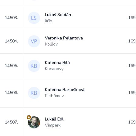
Lukáš Soldán
14503.
169
Jičín
Veronika Pelantová
14504.
169
Kolšov
Kateřina Bílá
14505.
169
Kacanovy
Kateřina Bartošková
14506.
169
Pelhřimov
Lukáš Edl
14507.
169
Vimperk