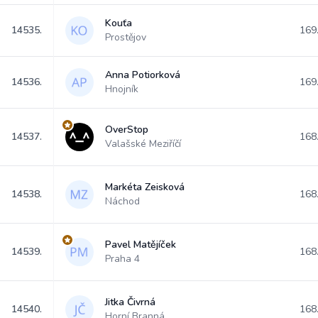
Kouťa
14535.
169
Prostějov
Anna Potiorková
14536.
169
Hnojník
OverStop
14537.
168
Valašské Meziříčí
Markéta Zeisková
14538.
168
Náchod
Pavel Matějíček
14539.
168
Praha 4
Jitka Čivrná
14540.
168
Horní Branná