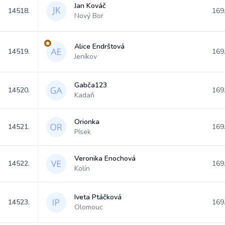
Jan Kováč
14518.
169
Nový Bor
Alice Endrštová
14519.
169
Jeníkov
Gabča123
14520.
169
Kadaň
Orionka
14521.
169
Písek
Veronika Enochová
14522.
169
Kolín
Iveta Ptáčková
14523.
169
Olomouc