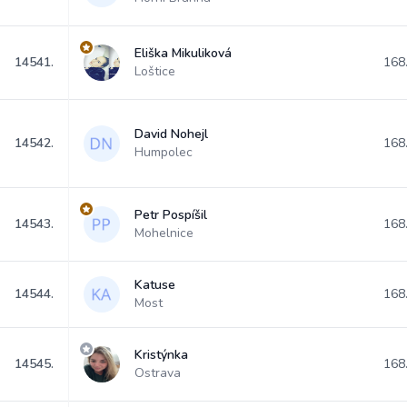
Eliška Mikuliková
14541.
168
Loštice
David Nohejl
14542.
168
Humpolec
Petr Pospíšil
14543.
168
Mohelnice
Katuse
14544.
168
Most
Kristýnka
14545.
168
Ostrava