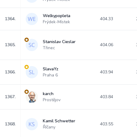
Welkypopleta
1364.
404.33
Frýdek-Místek
Stanislav Cieslar
1365.
404.06
Třinec
SlavaYz
1366.
403.94
Praha 6
karch
1367.
403.84
Prostějov
Kamil Schwetter
1368.
403.55
Říčany