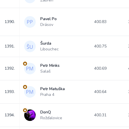
Zábřeh
Pavel Po
1390.
400.83
Drásov
Šurda
1391.
400.75
Libouchec
Petr Minks
1392.
400.69
Salaš
Petr Matuška
1393.
400.64
Praha 4
DonQ
1394.
400.31
Rožďalovice