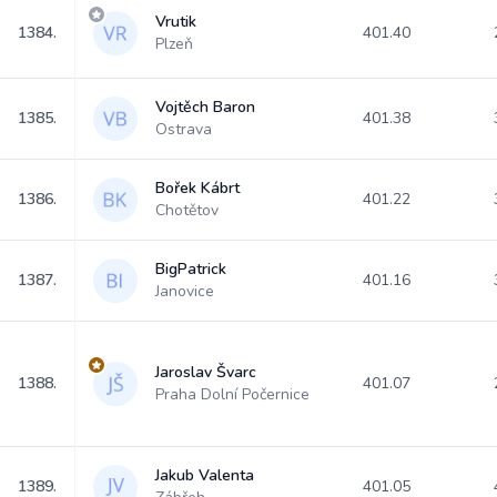
Vrutik
1384.
401.40
Plzeň
Vojtěch Baron
1385.
401.38
Ostrava
Bořek Kábrt
1386.
401.22
Chotětov
BigPatrick
1387.
401.16
Janovice
Jaroslav Švarc
1388.
401.07
Praha Dolní Počernice
Jakub Valenta
1389.
401.05