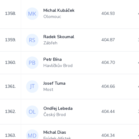
Michal Kubáček
1358.
404.93
Olomouc
Radek Skoumal
1359.
404.87
Zábřeh
Petr Bína
1360.
404.70
Havlíčkův Brod
Josef Tuma
1361.
404.66
Most
Ondřej Lebeda
1362.
404.44
Český Brod
Michal Dias
1363.
404.34
Frýdek-Místek