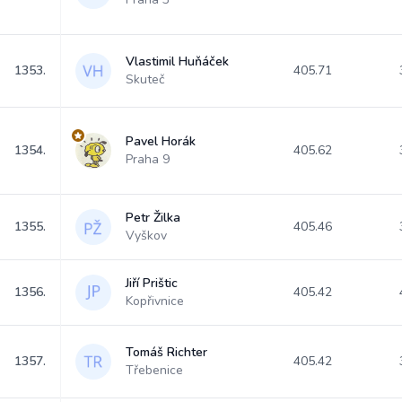
Vlastimil Huňáček
1353.
405.71
Skuteč
Pavel Horák
1354.
405.62
Praha 9
Petr Žilka
1355.
405.46
Vyškov
Jiří Prištic
1356.
405.42
Kopřivnice
Tomáš Richter
1357.
405.42
Třebenice