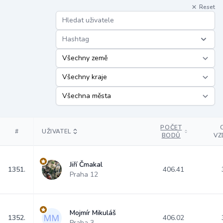
Reset
Hashtag
POČET
#
UŽIVATEL
BODŮ
VZ
Jiří Čmakal
1351.
406.41
Praha 12
Mojmír Mikuláš
1352.
406.02
Praha 3