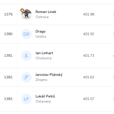
Roman Linek
1379.
401.98
Ostrava
Drago
1380.
401.92
Uničov
Jan Linhart
1381.
401.73
Chotusice
Jaroslav Plánský
1382.
401.63
Znojmo
Lukáš Petrů
1383.
401.57
Oslavany