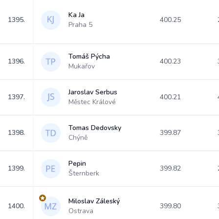
Ka Ja
1395.
400.25
Praha 5
Tomáš Pýcha
1396.
400.23
Mukařov
Jaroslav Serbus
1397.
400.21
Městec Králové
Tomas Dedovsky
1398.
399.87
Chýně
Pepin
1399.
399.82
Šternberk
Miloslav Záleský
1400.
399.80
Ostrava