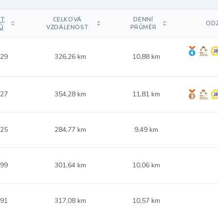
ET
CELKOVÁ
DENNÍ
OD
Ů
VZDÁLENOST
PRŮMĚR
.29
326,26 km
10,88 km
.27
354,28 km
11,81 km
.25
284,77 km
9,49 km
.99
301,64 km
10,06 km
.91
317,08 km
10,57 km