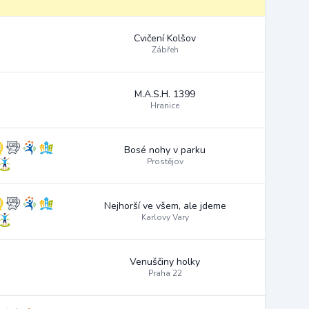
Cvičení Kolšov
Zábřeh
M.A.S.H. 1399
Hranice
Bosé nohy v parku
Prostějov
Nejhorší ve všem, ale jdeme
Karlovy Vary
Venuščiny holky
Praha 22