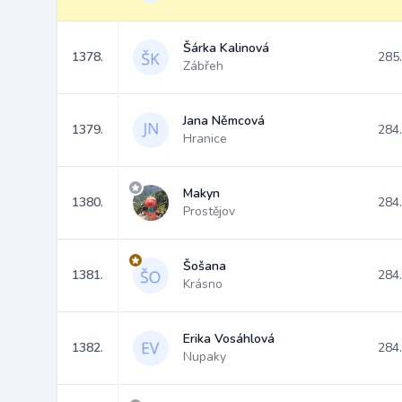
Šárka Kalinová
1378.
285
Zábřeh
Jana Němcová
1379.
284
Hranice
Makyn
1380.
284
Prostějov
Šošana
1381.
284
Krásno
Erika Vosáhlová
1382.
284
Nupaky