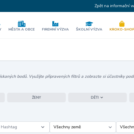
Zpět na informační 
Y
MĚSTA A OBCE
FIREMNÍ VÝZVA
ŠKOLNÍ VÝZVA
KROKO-SHO
kaných bodů. Využijte připravených filtrů a zobrazte si účastníky podl
ŽENY
DĚTI
Hashtag