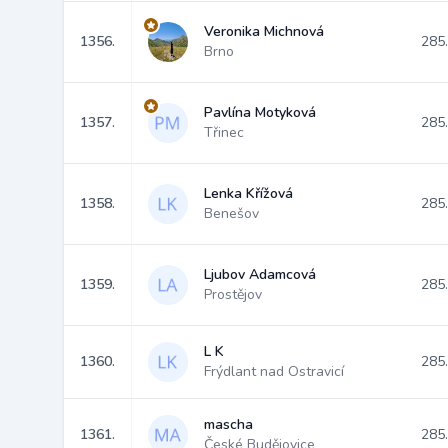
Veronika Michnová
1356.
285
Brno
Pavlína Motyková
1357.
285
Třinec
Lenka Křížová
1358.
285
Benešov
Ljubov Adamcová
1359.
285
Prostějov
L K
1360.
285
Frýdlant nad Ostravicí
mascha
1361.
285
České Budějovice