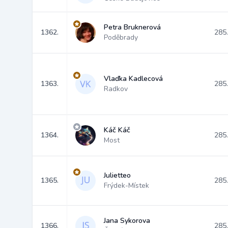
Petra Bruknerová
1362.
285
Poděbrady
Vlaďka Kadlecová
1363.
285
Radkov
Káč Káč
1364.
285
Most
Julietteo
1365.
285
Frýdek-Místek
Jana Sykorova
1366.
285