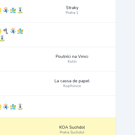
Straky
Praha 1
Poutníci na Vinici
Kolín
La cassa de papel
Kopřivnice
KOA Suchdol
Praha Suchdol