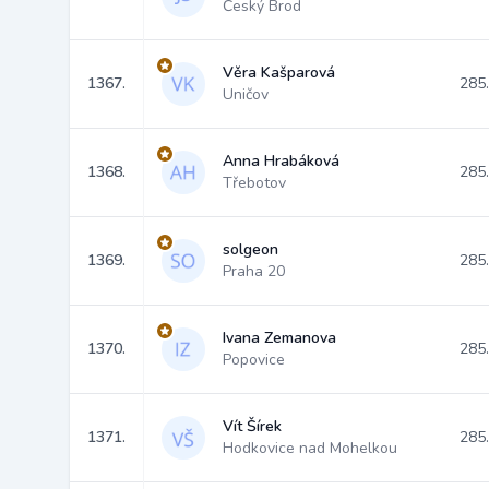
Český Brod
Věra Kašparová
1367.
285
Uničov
Anna Hrabáková
1368.
285
Třebotov
solgeon
1369.
285
Praha 20
Ivana Zemanova
1370.
285
Popovice
Vít Šírek
1371.
285
Hodkovice nad Mohelkou