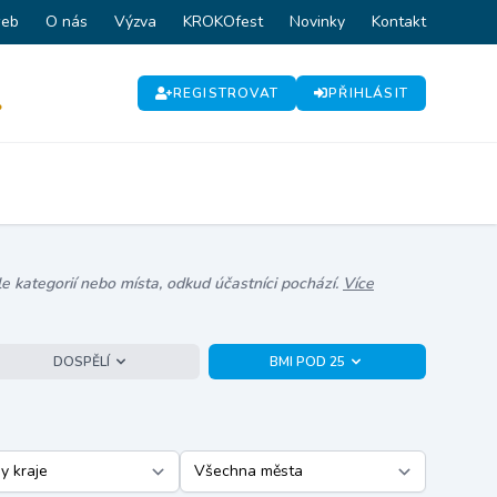
web
O nás
Výzva
KROKOfest
Novinky
Kontakt
REGISTROVAT
PŘIHLÁSIT
P
e kategorií nebo místa, odkud účastníci pochází.
Více
DOSPĚLÍ
BMI POD 25