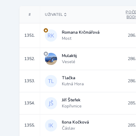
POČ
#
UŽIVATEL
BOD
Romana Krčmářová
1351.
286
Most
Mulaktij
1352.
286
Veselé
Tlačka
1353.
286
Kutná Hora
Jiří Štefek
1354.
285
Kopřivnice
Ilona Kočková
1355.
285
Čáslav