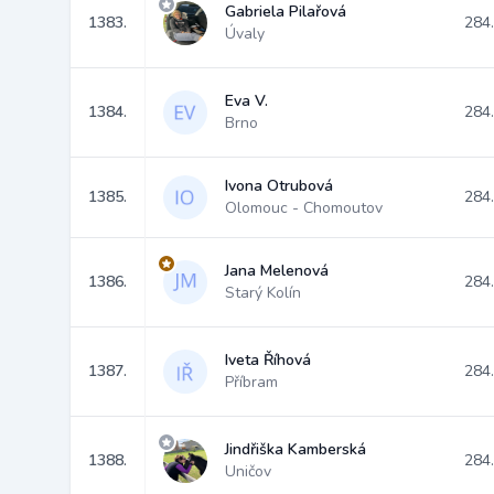
Gabriela Pilařová
1383.
284
Úvaly
Eva V.
1384.
284
Brno
Ivona Otrubová
1385.
284
Olomouc - Chomoutov
Jana Melenová
1386.
284
Starý Kolín
Iveta Říhová
1387.
284
Příbram
Jindřiška Kamberská
1388.
284
Uničov