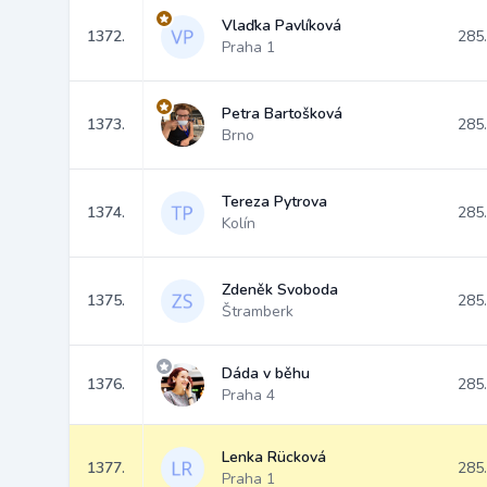
Vlaďka Pavlíková
1372.
285
Praha 1
Petra Bartošková
1373.
285
Brno
Tereza Pytrova
1374.
285
Kolín
Zdeněk Svoboda
1375.
285
Štramberk
Dáda v běhu
1376.
285
Praha 4
Lenka Rücková
1377.
285
Praha 1