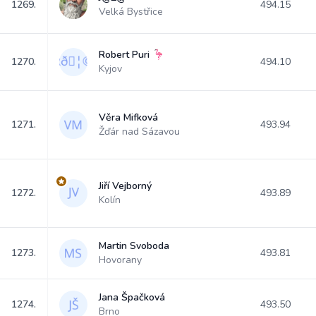
1269.
494.15
Velká Bystřice
Robert Puri 🦩
1270.
494.10
Kyjov
Věra Mifková
1271.
493.94
Žďár nad Sázavou
Jiří Vejborný
1272.
493.89
Kolín
Martin Svoboda
1273.
493.81
Hovorany
Jana Špačková
1274.
493.50
Brno