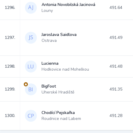
Antonia Novobilská Jacinová
1296.
491.64
Louny
Jaroslava Saidlova
1297.
491.49
Ostrava
Lucienna
1298.
491.48
Hodkovice nad Mohelkou
BigFoot
1299.
491.35
Uherské Hradiště
Chodící Pejskařka
1300.
491.28
Roudnice nad Labem