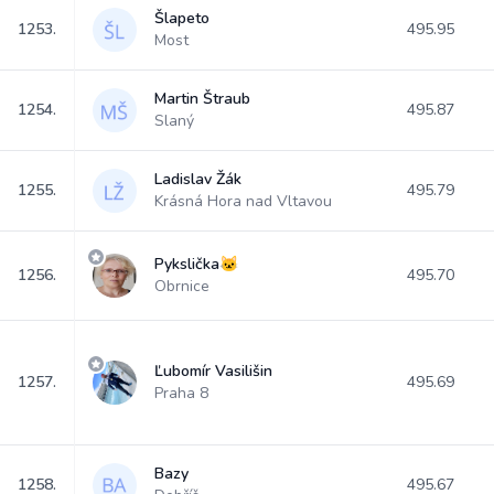
Šlapeto
1253.
495.95
Most
Martin Štraub
1254.
495.87
Slaný
Ladislav Žák
1255.
495.79
Krásná Hora nad Vltavou
Pykslička🐱
1256.
495.70
Obrnice
Ľubomír Vasilišin
1257.
495.69
Praha 8
Bazy
1258.
495.67