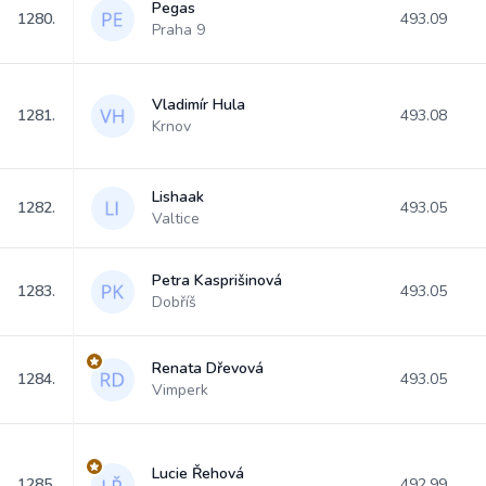
Pegas
1280.
493.09
Praha 9
Vladimír Hula
1281.
493.08
Krnov
Lishaak
1282.
493.05
Valtice
Petra Kasprišinová
1283.
493.05
Dobříš
Renata Dřevová
1284.
493.05
Vimperk
Lucie Řehová
1285.
492.99