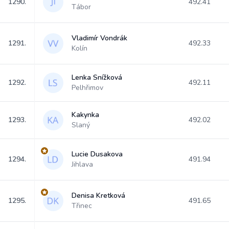
1290.
492.41
Tábor
Vladimír Vondrák
1291.
492.33
Kolín
Lenka Snížková
1292.
492.11
Pelhřimov
Kakynka
1293.
492.02
Slaný
Lucie Dusakova
1294.
491.94
Jihlava
Denisa Kretková
1295.
491.65
Třinec