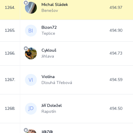
Michal Sládek
1264.
494.97
Benešov
Bizon72
1265.
494.90
Teplice
Cyklouš
1266.
494.73
Jihlava
Violína
1267.
494.59
Dlouhá Třebová
Jiří Doležel
1268.
494.50
Rapotín
J@Z@