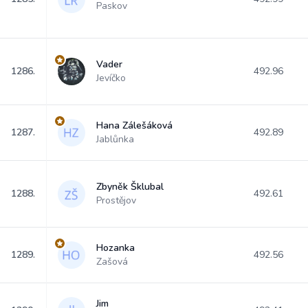
Paskov
Vader
1286.
492.96
Jevíčko
Hana Zálešáková
1287.
492.89
Jablůnka
Zbyněk Šklubal
1288.
492.61
Prostějov
Hozanka
1289.
492.56
Zašová
Jim