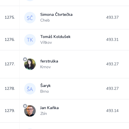
Simona Čtvrtečka
1275.
493.37
Cheb
Tomáš Koldušek
1276.
493.31
Vítkov
ferstrulka
1277.
493.27
Krnov
Šaryk
1278.
493.27
Brno
Jan Kaňka
1279.
493.14
Zlín