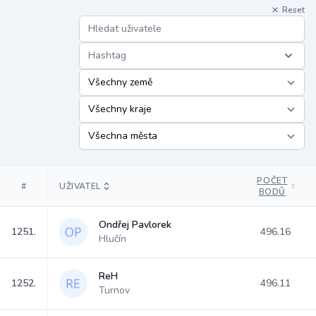
Reset
Hashtag
POČET
#
UŽIVATEL
BODŮ
Ondřej Pavlorek
1251.
496.16
Hlučín
ReH
1252.
496.11
Turnov