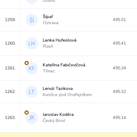
Dobříš
Šípař
1259.
495.51
Ostrava
Lenka Hufeislová
1260.
495.41
Plzeň
Kateřina Fabičovičová
1261.
495.34
Třinec
Lenuli Tazikova
1262.
495.32
Kunčice pod Ondřejníkem
Jaroslav Koděra
1263.
495.14
Český Brod