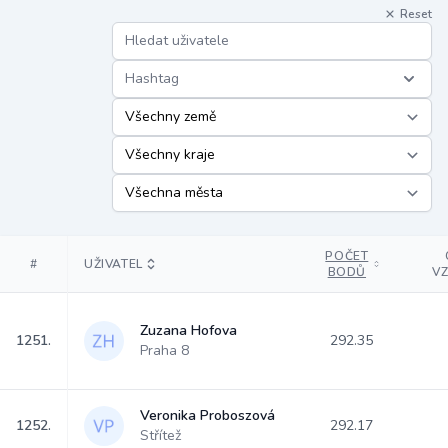
Reset
Hashtag
POČET
#
UŽIVATEL
BODŮ
V
Zuzana Hofova
1251.
292.35
Praha 8
Veronika Proboszová
1252.
292.17
Střítež