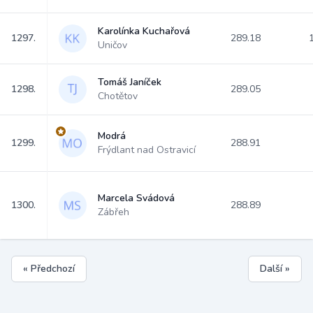
Karolínka Kuchařová
1297.
289.18
Uničov
Tomáš Janíček
1298.
289.05
Chotětov
Modrá
1299.
288.91
Frýdlant nad Ostravicí
Marcela Svádová
1300.
288.89
Zábřeh
« Předchozí
Další »