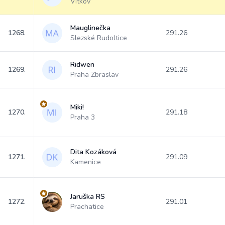
Vítkov
Mauglinečka
1268.
291.26
Slezské Rudoltice
Ridwen
1269.
291.26
Praha Zbraslav
Miki!
1270.
291.18
Praha 3
Dita Kozáková
1271.
291.09
Kamenice
Jaruška RS
1272.
291.01
Prachatice