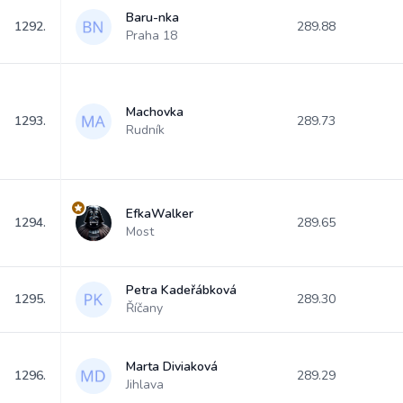
Baru-nka
1292.
289.88
Praha 18
Machovka
1293.
289.73
Rudník
EfkaWalker
1294.
289.65
Most
Petra Kadeřábková
1295.
289.30
Říčany
Marta Diviaková
1296.
289.29
Jihlava