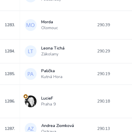
Morda
1283.
290.39
Olomouc
Leona Tichá
1284.
290.29
Zákolany
Palička
1285.
290.19
Kutná Hora
LucieF
1286.
290.18
Praha 9
Andrea Ziomková
1287.
290.13
Ostrava