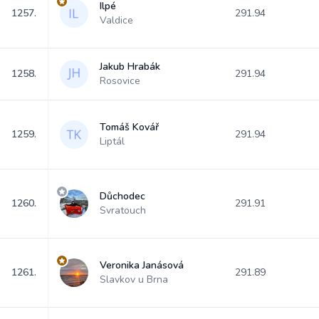
Ilpé
1257.
291.94
Valdice
Jakub Hrabák
1258.
291.94
Rosovice
Tomáš Kovář
1259.
291.94
Liptál
Důchodec
1260.
291.91
Svratouch
Veronika Janásová
1261.
291.89
Slavkov u Brna