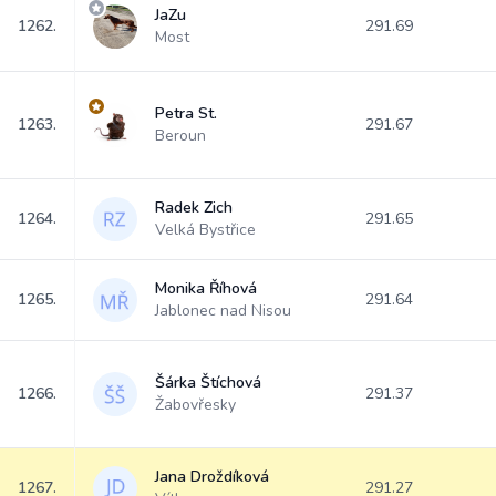
JaZu
1262.
291.69
Most
Petra St.
1263.
291.67
Beroun
Radek Zich
1264.
291.65
Velká Bystřice
Monika Říhová
1265.
291.64
Jablonec nad Nisou
Šárka Štíchová
1266.
291.37
Žabovřesky
Jana Droždíková
1267.
291.27