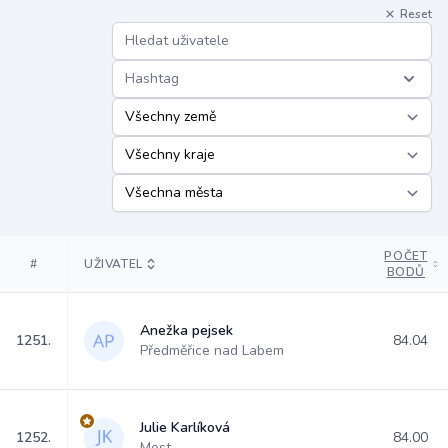
Reset
Hashtag
POČET
#
UŽIVATEL
BODŮ
Anežka pejsek
1251.
84.04
Předměřice nad Labem
Julie Karlíková
1252.
84.00
Most