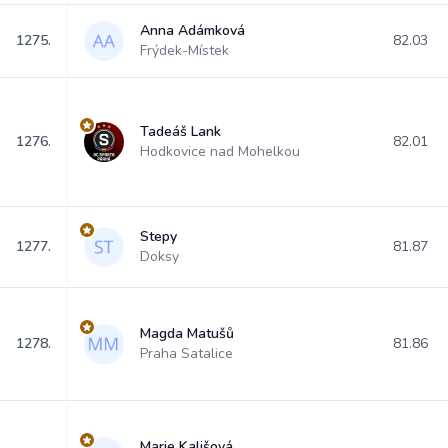
Anna Adámková
1275.
82.03
Frýdek-Místek
Tadeáš Lank
1276.
82.01
Hodkovice nad Mohelkou
Stepy
1277.
81.87
Doksy
Magda Matušů
1278.
81.86
Praha Satalice
Marie Kališová