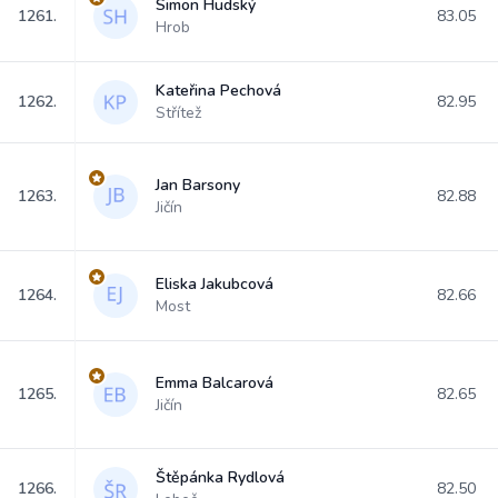
Simon Hudský
1261.
83.05
Hrob
Kateřina Pechová
1262.
82.95
Střítež
Jan Barsony
1263.
82.88
Jičín
Eliska Jakubcová
1264.
82.66
Most
Emma Balcarová
1265.
82.65
Jičín
Štěpánka Rydlová
1266.
82.50