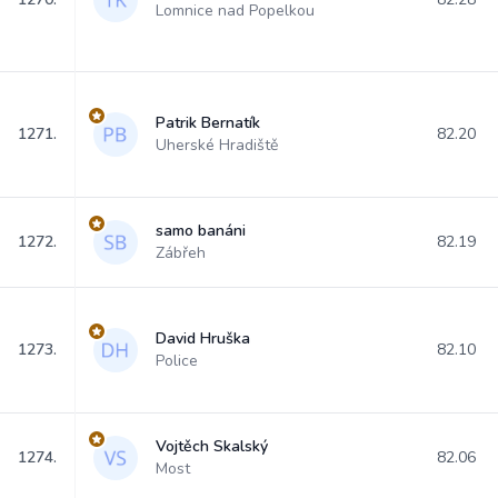
Lomnice nad Popelkou
Patrik Bernatík
1271.
82.20
Uherské Hradiště
samo banáni
1272.
82.19
Zábřeh
David Hruška
1273.
82.10
Police
Vojtěch Skalský
1274.
82.06
Most