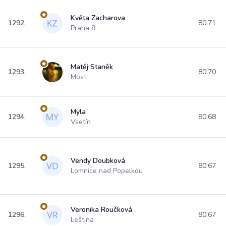
Květa Zacharova
1292.
80.71
Praha 9
Matěj Staněk
1293.
80.70
Most
Myla
1294.
80.68
Vsetín
Vendy Doubková
1295.
80.67
Lomnice nad Popelkou
Veronika Roučková
1296.
80.67
Leština