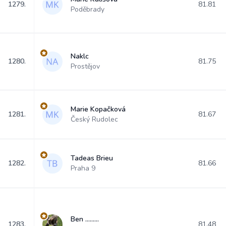
1279.
81.81
Poděbrady
Naklc
1280.
81.75
Prostějov
Marie Kopačková
1281.
81.67
Český Rudolec
Tadeas Brieu
1282.
81.66
Praha 9
Ben .........
1283.
81.48