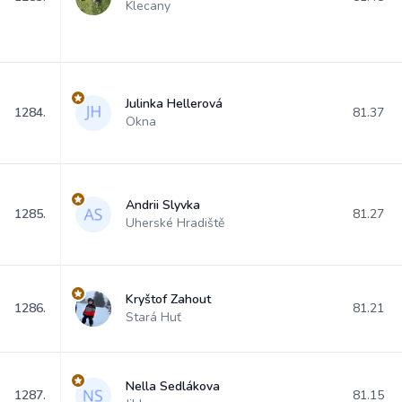
Klecany
Julinka Hellerová
1284.
81.37
Okna
Andrii Slyvka
1285.
81.27
Uherské Hradiště
Kryštof Zahout
1286.
81.21
Stará Huť
Nella Sedlákova
1287.
81.15