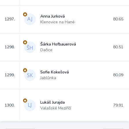
Anna Jurková
1297.
80.65
Klenovice na Hané
Šárka Hofbauerová
1298.
80.51
Dačice
Sofie Kokešová
1299.
80.09
Jablůnka
Lukáš Jurajda
1300.
79.91
Valašské Meziříčí