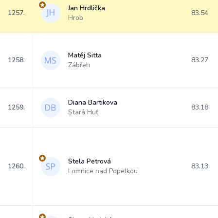
Jan Hrdlička
1257.
83.54
Hrob
Matěj Sitta
1258.
83.27
Zábřeh
Diana Bartikova
1259.
83.18
Stará Huť
Stela Petrová
1260.
83.13
Lomnice nad Popelkou