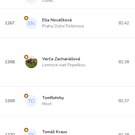
Lobeč
Ella Nováčková
1267.
82.42
Praha Dolní Počernice
Verča Zachariášová
1268.
82.38
Lomnice nad Popelkou
TomRohrby
1269.
82.37
Most
Tomáš Kraus
1270.
82.28