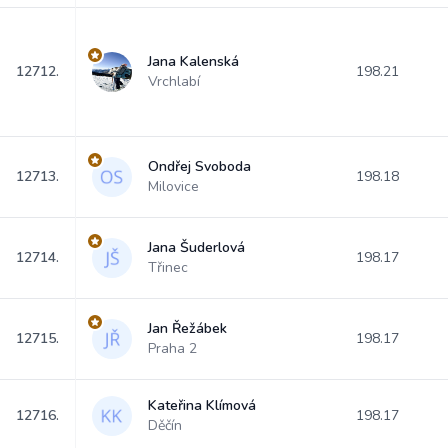
Jana Kalenská
12712.
198.21
Vrchlabí
Ondřej Svoboda
12713.
198.18
Milovice
Jana Šuderlová
12714.
198.17
Třinec
Jan Řežábek
12715.
198.17
Praha 2
Kateřina Klímová
12716.
198.17
Děčín