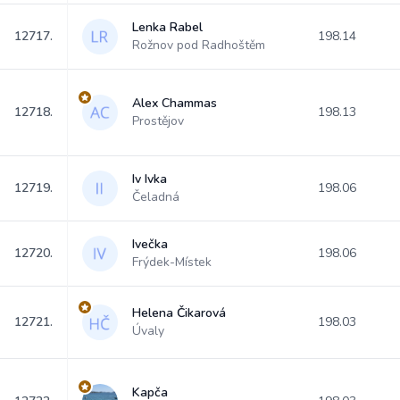
Lenka Rabel
12717.
198.14
Rožnov pod Radhoštěm
Alex Chammas
12718.
198.13
Prostějov
Iv Ivka
12719.
198.06
Čeladná
Ivečka
12720.
198.06
Frýdek-Místek
Helena Čikarová
12721.
198.03
Úvaly
Kapča