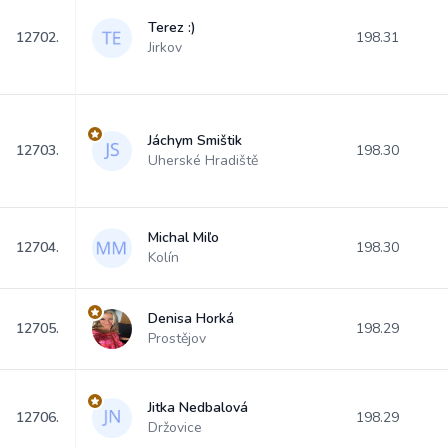
Terez :)
12702.
198.31
Jirkov
Jáchym Smištik
12703.
198.30
Uherské Hradiště
Michal Miľo
12704.
198.30
Kolín
Denisa Horká
12705.
198.29
Prostějov
Jitka Nedbalová
12706.
198.29
Držovice