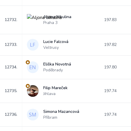
Aljona Nikulina
12732.
197.83
Praha 3
Lucie Falcová
12733.
197.82
Veltrusy
Eliška Novotná
12734.
197.80
Poděbrady
Filip Mareček
12735.
197.74
Jihlava
Simona Mazancová
12736.
197.74
Příbram