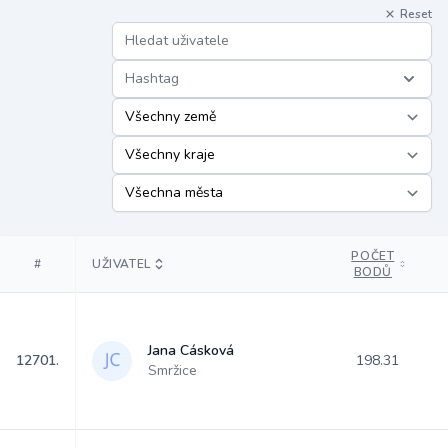
Reset
Hashtag
POČET
#
UŽIVATEL
BODŮ
Jana Cásková
12701.
198.31
Smržice