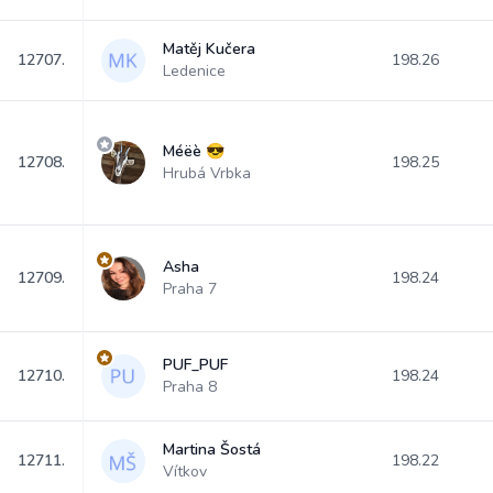
Matěj Kučera
12707.
198.26
Ledenice
Méëè 😎
12708.
198.25
Hrubá Vrbka
Asha
12709.
198.24
Praha 7
PUF_PUF
12710.
198.24
Praha 8
Martina Šostá
12711.
198.22
Vítkov