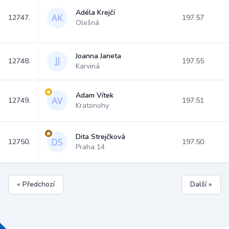
Adéla Krejčí
12747.
197.57
Olešná
Joanna Janeta
12748.
197.55
Karviná
Adam Vítek
12749.
197.51
Kratonohy
Dita Strejčková
12750.
197.50
Praha 14
« Předchozí
Další »