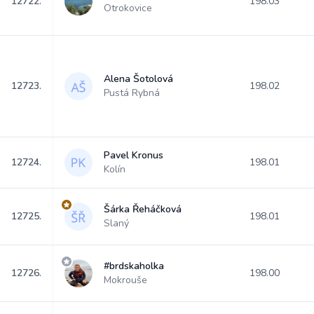
12722.
198.03
Otrokovice
Alena Šotolová
12723.
198.02
Pustá Rybná
Pavel Kronus
12724.
198.01
Kolín
Šárka Řeháčková
12725.
198.01
Slaný
#brdskaholka
12726.
198.00
Mokrouše