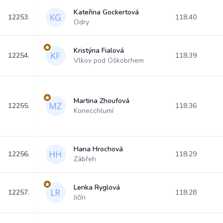
Kateřina Gockertová
12253.
118.40
Odry
Kristýna Fialová
12254.
118.39
Vlkov pod Oškobrhem
Martina Zhoufová
12255.
118.36
Konecchlumí
Hana Hrochová
12256.
118.29
Zábřeh
Lenka Ryglová
12257.
118.28
Jičín