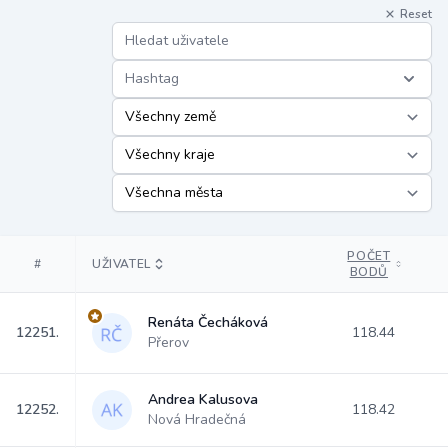
Reset
Hashtag
POČET
#
UŽIVATEL
BODŮ
Renáta Čecháková
12251.
118.44
Přerov
Andrea Kalusova
12252.
118.42
Nová Hradečná