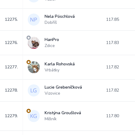
Nela Pöschlová
12275.
117.85
Dobříš
HanPro
12276.
117.83
Zdice
Karla Rohovská
12277.
117.82
Vrbátky
Lucie Grebeníčková
12278.
117.82
Vizovice
Kristýna Groušlová
12279.
117.80
Mělník