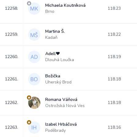
Michaela Koutníková
12258.
118.23
Brno
Martina Š.
12259.
118.22
Kadaň
Adell♥️
12260.
118.19
Dlouhá Loučka
Božička
12261.
118.18
Uherský Brod
Romana Váňová
12262.
118.18
Ostrožská Nová Ves
Izabel Hrbáčová
12263.
118.16
Poděbrady