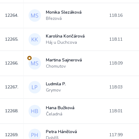
Monika Slezáková
12264.
118.16
Březová
Karolína Koričárová
12265.
118.11
Háj u Duchcova
Martina Sajnerová
12266.
118.09
Chomutov
Ludmila P.
12267.
118.03
Grymov
Hana Bužková
12268.
118.01
Čeladná
Petra Hánělová
12269.
117.99
Dobříš