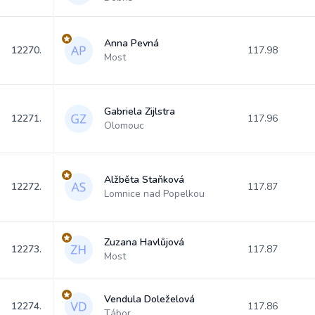
Anna Pevná
12270.
117.98
Most
Gabriela Zijlstra
12271.
117.96
Olomouc
Alžběta Staňková
12272.
117.87
Lomnice nad Popelkou
Zuzana Havlůjová
12273.
117.87
Most
Vendula Doleželová
12274.
117.86
Tábor