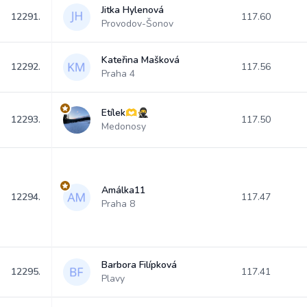
Jitka Hylenová
12291.
117.60
Provodov-Šonov
Kateřina Mašková
12292.
117.56
Praha 4
Etílek🫶🥷
12293.
117.50
Medonosy
Amálka11
12294.
117.47
Praha 8
Barbora Filípková
12295.
117.41
Plavy