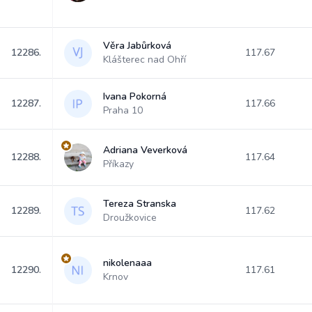
Věra Jabůrková
12286.
117.67
Klášterec nad Ohří
Ivana Pokorná
12287.
117.66
Praha 10
Adriana Veverková
12288.
117.64
Příkazy
Tereza Stranska
12289.
117.62
Droužkovice
nikolenaaa
12290.
117.61
Krnov