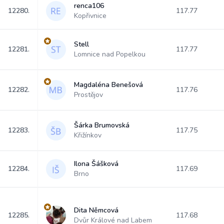
renca106
12280.
117.77
Kopřivnice
Stell
12281.
117.77
Lomnice nad Popelkou
Magdaléna Benešová
12282.
117.76
Prostějov
Šárka Brumovská
12283.
117.75
Křižínkov
Ilona Šášková
12284.
117.69
Brno
Dita Němcová
12285.
117.68
Dvůr Králové nad Labem