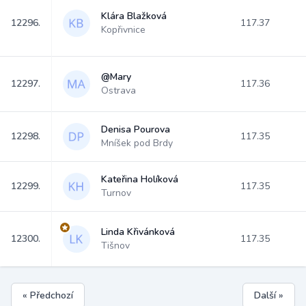
Klára Blažková
12296.
117.37
Kopřivnice
@Mary
12297.
117.36
Ostrava
Denisa Pourova
12298.
117.35
Mníšek pod Brdy
Kateřina Holíková
12299.
117.35
Turnov
Linda Křivánková
12300.
117.35
Tišnov
« Předchozí
Další »