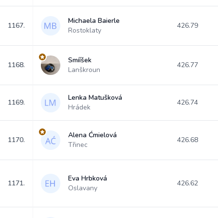
Michaela Baierle
1167.
426.79
Rostoklaty
Smííšek
1168.
426.77
Lanškroun
Lenka Matušková
1169.
426.74
Hrádek
Alena Ćmielová
1170.
426.68
Třinec
Eva Hrbková
1171.
426.62
Oslavany