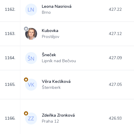
Leona Nasriová
1162.
427.22
Brno
Kubovka
1163.
427.12
Prostějov
Šneček
1164.
427.09
Lipník nad Bečvou
Věra Keclíková
1165.
427.05
Šternberk
Zdeňka Zronková
1166.
426.93
Praha 12