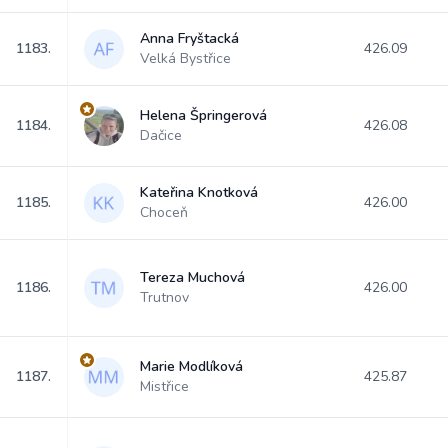
Anna Fryštacká
1183.
426.09
Velká Bystřice
Helena Špringerová
1184.
426.08
Dačice
Kateřina Knotková
1185.
426.00
Choceň
Tereza Muchová
1186.
426.00
Trutnov
Marie Modlíková
1187.
425.87
Mistřice