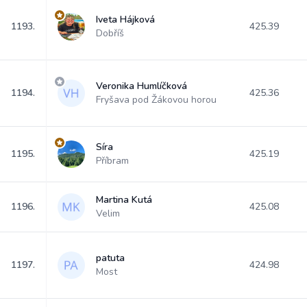
Iveta Hájková
1193.
425.39
Dobříš
Veronika Humlíčková
1194.
425.36
Fryšava pod Žákovou horou
Síra
1195.
425.19
Příbram
Martina Kutá
1196.
425.08
Velim
patuta
1197.
424.98
Most