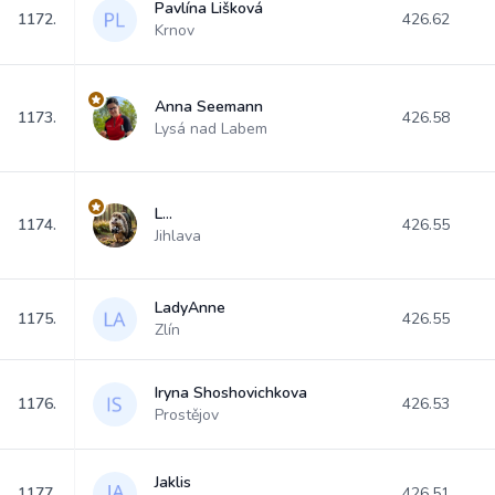
Pavlína Lišková
1172.
426.62
Krnov
Anna Seemann
1173.
426.58
Lysá nad Labem
L...
1174.
426.55
Jihlava
LadyAnne
1175.
426.55
Zlín
Iryna Shoshovichkova
1176.
426.53
Prostějov
Jaklis
1177.
426.51