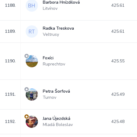
Barbora Hnízdilová
1188.
425.61
Litvínov
Radka Treskova
1189.
425.61
Veltrusy
Foxíci
1190.
425.55
Ruprechtov
Petra Šorfová
1191.
425.49
Turnov
Jana Újezdská
1192.
425.48
Mladá Boleslav