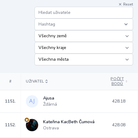
Reset
Hashtag
POČET
#
UŽIVATEL
BODŮ
Ajusa
1151.
428.18
Žďárná
Kateřina KacBeth Čumová
1152.
428.08
Ostrava