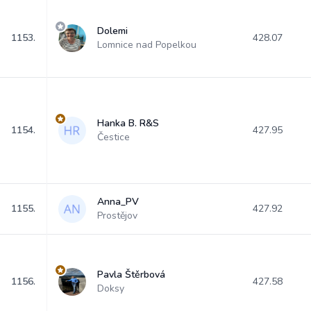
Dolemi
1153.
428.07
Lomnice nad Popelkou
Hanka B. R&S
1154.
427.95
Čestice
Anna_PV
1155.
427.92
Prostějov
Pavla Štěrbová
1156.
427.58
Doksy