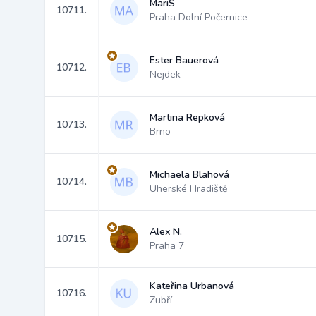
MariS
10711.
Praha Dolní Počernice
Ester Bauerová
10712.
Nejdek
Martina Repková
10713.
Brno
Michaela Blahová
10714.
Uherské Hradiště
Alex N.
10715.
Praha 7
Kateřina Urbanová
10716.
Zubří