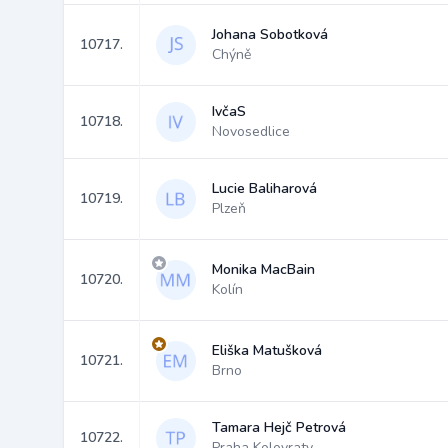
Johana Sobotková
10717.
Chýně
IvčaS
10718.
Novosedlice
Lucie Baliharová
10719.
Plzeň
Monika MacBain
10720.
Kolín
Eliška Matušková
10721.
Brno
Tamara Hejč Petrová
10722.
Praha Kolovraty