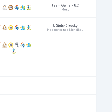
Team Gama - 8.C
Most
Učitelské kecky
Hodkovice nad Mohelkou