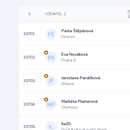
#
UŽIVATEL
Pavla Štěpánová
10701.
Hronov
Eva Nováková
10702.
Praha 4
Jaroslava Panáčková
10703.
Jihlava
Markéta Plainerová
10704.
Olomouc
Ila20
10705.
Dvůr Králové nad Labem