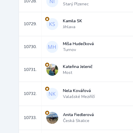
10728.
Starý Plzenec
Kamila SK
10729.
Jihlava
Míša Hudečková
10730.
Turnov
Kateřina Jelenič
10731.
Most
Nela Kovářová
10732.
Valašské Meziříčí
Anita Fiedlerová
10733.
Česká Skalice