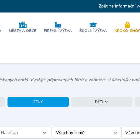
Zpět na informační 
Y
MĚSTA A OBCE
FIREMNÍ VÝZVA
ŠKOLNÍ VÝZVA
KROKO-SHO
kaných bodů. Využijte připravených filtrů a zobrazte si účastníky podl
ŽENY
DĚTI
Hashtag