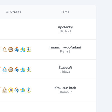
ODZNAKY
TÝMY
Apolenky
Náchod
Finanční vypořádání
Praha 3
Šlapouři
Jihlava
Krok sun krok
Olomouc