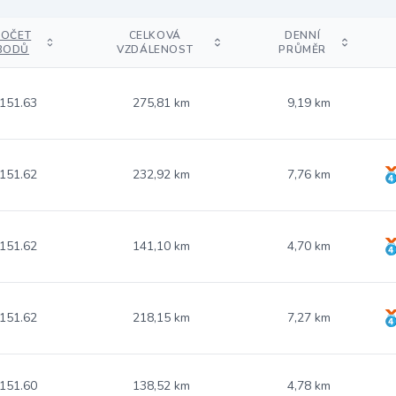
POČET
CELKOVÁ
DENNÍ
BODŮ
VZDÁLENOST
PRŮMĚR
151.63
275,81 km
9,19 km
151.62
232,92 km
7,76 km
151.62
141,10 km
4,70 km
151.62
218,15 km
7,27 km
151.60
138,52 km
4,78 km