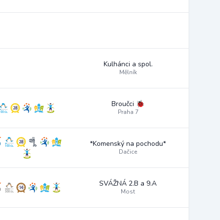
Kulhánci a spol.
Mělník
Broučci 🐞
Praha 7
*Komenský na pochodu*
Dačice
SVÁŽNÁ 2.B a 9.A
Most