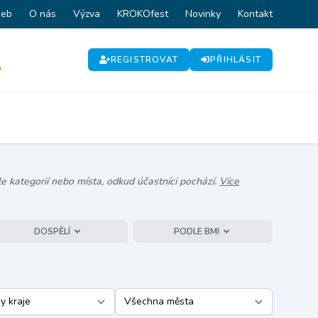
web
O nás
Výzva
KROKOfest
Novinky
Kontakt
REGISTROVAT
PŘIHLÁSIT
P
e kategorií nebo místa, odkud účastníci pochází.
Více
DOSPĚLÍ
PODLE BMI