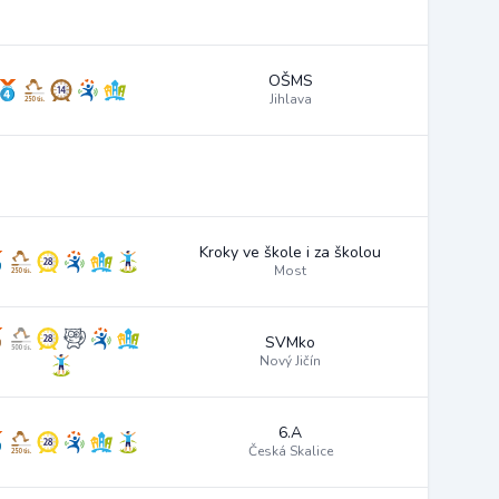
OŠMS
Jihlava
Kroky ve škole i za školou
Most
SVMko
Nový Jičín
6.A
Česká Skalice