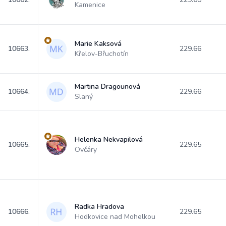
Kamenice
Marie Kaksová
10663.
229.66
Křelov-Břuchotín
Martina Dragounová
10664.
229.66
Slaný
Helenka Nekvapilová
10665.
229.65
Ovčáry
Radka Hradova
10666.
229.65
Hodkovice nad Mohelkou