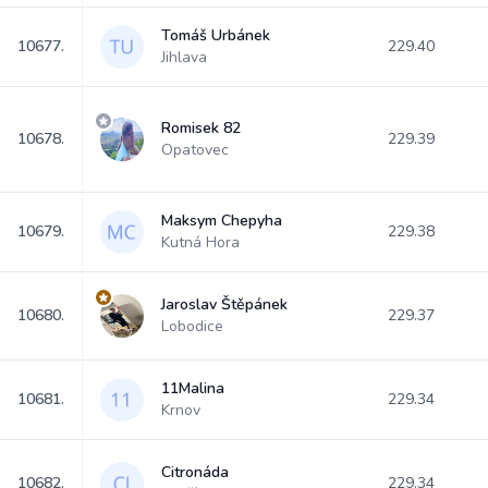
Tomáš Urbánek
10677.
229.40
Jihlava
Romisek 82
10678.
229.39
Opatovec
Maksym Chepyha
10679.
229.38
Kutná Hora
Jaroslav Štěpánek
10680.
229.37
Lobodice
11Malina
10681.
229.34
Krnov
Citronáda
10682.
229.34