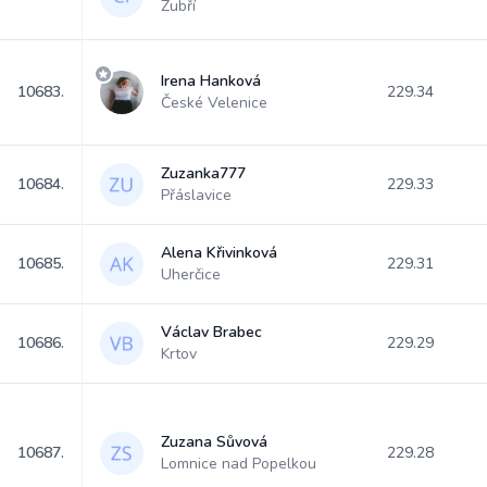
Zubří
Irena Hanková
10683.
229.34
České Velenice
Zuzanka777
10684.
229.33
Přáslavice
Alena Křivinková
10685.
229.31
Uherčice
Václav Brabec
10686.
229.29
Krtov
Zuzana Sůvová
10687.
229.28
Lomnice nad Popelkou