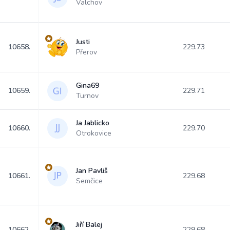
Valchov
Justi
10658.
229.73
Přerov
Gina69
10659.
229.71
Turnov
Ja Jablicko
10660.
229.70
Otrokovice
Jan Pavliš
10661.
229.68
Semčice
Jiří Balej
10662.
229.68