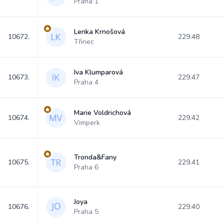
Praha 1
Lenka Krnošová
10672.
229.48
Třinec
Iva Klumparová
10673.
229.47
Praha 4
Marie Voldrichová
10674.
229.42
Vimperk
Tronda&Fany
10675.
229.41
Praha 6
Joya
10676.
229.40
Praha 5