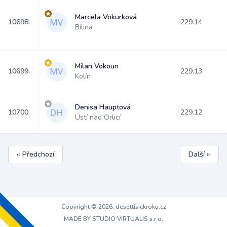
Marcela Vokurková
10698.
229.14
Bílina
Milan Vokoun
10699.
229.13
Kolín
Denisa Hauptová
10700.
229.12
Ústí nad Orlicí
« Předchozí
Další »
Copyright © 2026, desettisickroku.cz
MADE BY STUDIO VIRTUALIS s.r.o.