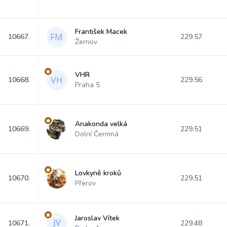
František Macek
10667.
229.57
Žernov
VHR
10668.
229.56
Praha 5
Anakonda velká
10669.
229.51
Dolní Čermná
Lovkyně kroků
10670.
229.51
Přerov
Jaroslav Vítek
10671.
229.48