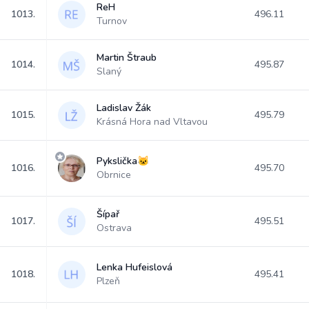
ReH
1013.
496.11
Turnov
Martin Štraub
1014.
495.87
Slaný
Ladislav Žák
1015.
495.79
Krásná Hora nad Vltavou
Pykslička🐱
1016.
495.70
Obrnice
Šípař
1017.
495.51
Ostrava
Lenka Hufeislová
1018.
495.41
Plzeň