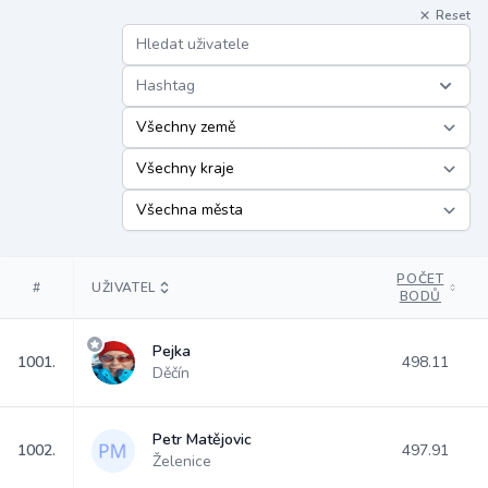
Reset
Hashtag
POČET
#
UŽIVATEL
BODŮ
Pejka
1001.
498.11
Děčín
Petr Matějovic
1002.
497.91
Želenice