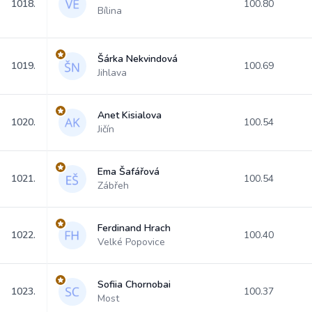
1018.
100.80
Bílina
Šárka Nekvindová
1019.
100.69
Jihlava
Anet Kisialova
1020.
100.54
Jičín
Ema Šafářová
1021.
100.54
Zábřeh
Ferdinand Hrach
1022.
100.40
Velké Popovice
Sofiia Chornobai
1023.
100.37
Most