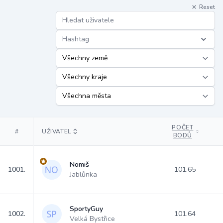
Reset
Hashtag
POČET
#
UŽIVATEL
BODŮ
Nomiš
1001.
101.65
Jablůnka
SportyGuy
1002.
101.64
Velká Bystřice