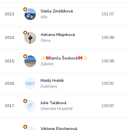
Stella Zmátlíková
1013.
101.07
Jičín
Adriana Mlejnková
1014.
100.98
Okna
✨🎀Janča Švubová🎀✨
1015.
100.98
Zábřeh
Matěj Hrebík
1016.
100.92
Dubňany
Julie Taláková
1017.
100.87
Uherské Hradiště
Viktorie Elischerová