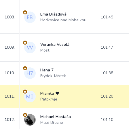
Ema Brázdová
1008.
101.49
Hodkovice nad Mohelkou
Verunka Veselá
1009.
101.47
Most
Hana 7
1010.
101.38
Frýdek-Místek
Miamka ❤️
1011.
101.20
Patokryje
Michael Hostaša
1012.
101.10
Malé Březno