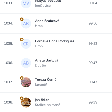
Matyas Vocasek
1033.
99.64
Jenišovice
Anne Brabcová
1034.
99.56
Hrob
Cordelia Borja Rodriguez
1035.
99.52
Hrob
Aneta Bártová
1036.
99.47
Dobšín
Tereza Černá
1037.
99.47
Jaroměř
jan fidler
1038.
99.39
Kralice na Hané