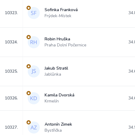
Sofinka Franková
10323.
34.
Frýdek-Místek
Robin Hruška
10324.
34.
Praha Dolní Počernice
Jakub Stratil
10325.
34.
Jablůnka
Kamila Dvorská
10326.
34.
Krmelín
Antonín Zimek
10327.
34.
Bystřička