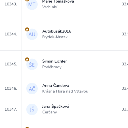
Marie Tomášková
10343.
33.
Vrchlabí
Autobusák2016
10344.
33.
Frýdek-Místek
Šimon Eichler
10345.
33.
Poděbrady
Anna Čandová
10346.
33.
Krásná Hora nad Vltavou
Jana Špačková
10347.
33.
Čerčany