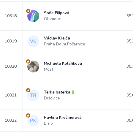
Sofie Filipová
10318.
35.
Olomouc
Václav Krejča
10319.
35.
Praha Dolní Počernice
Michaela Kolaříková
10320.
35.
Most
Terka baterka🔋
10321.
35.
Držovice
Pavlína Krečmerová
10322.
35.
Brno