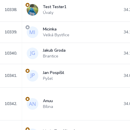
Test Tester1
10338.
34.
Úvaly
Micinka
10339.
34.
Velká Bystřice
Jakub Groda
10340.
34.
Brantice
Jan Pospíšil
10341.
34.
Pyšel
Anuu
10342.
34.
Bílina