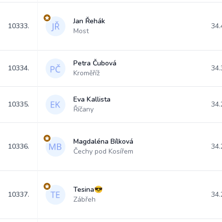
Jan Řehák
10333.
34.
Most
Petra Čubová
10334.
34.
Kroměříž
Eva Kallista
10335.
34.
Říčany
Magdaléna Bílková
10336.
34.
Čechy pod Kosířem
Tesina😎
10337.
34.
Zábřeh