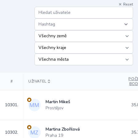
Reset
Hashtag
POČ
#
UŽIVATEL
BO
Martin Mikeš
10301.
35.
Prostějov
Martina Zbořilová
10302.
35.
Praha 19