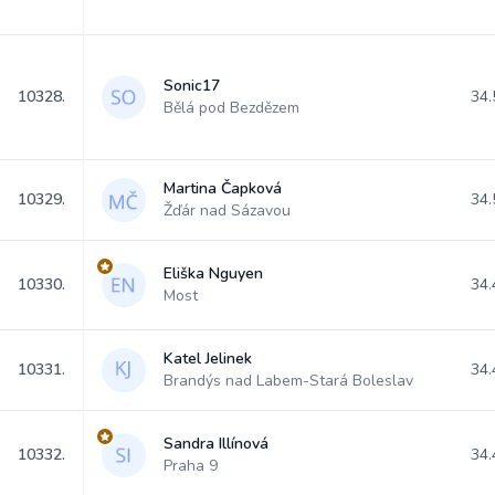
Sonic17
10328.
34.
Bělá pod Bezdězem
Martina Čapková
10329.
34.
Žďár nad Sázavou
Eliška Nguyen
10330.
34.
Most
Katel Jelinek
10331.
34.
Brandýs nad Labem-Stará Boleslav
Sandra Illínová
10332.
34.
Praha 9