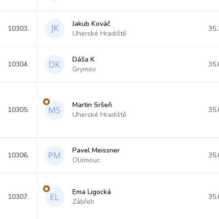
Jakub Kováč
10303.
35.
Uherské Hradiště
Dáša K
10304.
35.
Grymov
Martin Sršeň
10305.
35.
Uherské Hradiště
Pavel Meissner
10306.
35.
Olomouc
Ema Ligocká
10307.
35.
Zábřeh