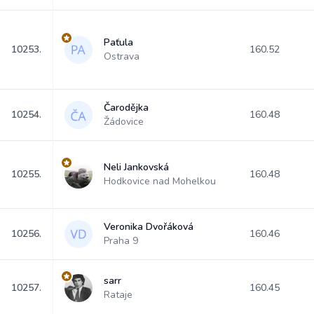
Paťula
10253.
160.52
Ostrava
Čarodějka
10254.
160.48
Žádovice
Neli Jankovská
10255.
160.48
Hodkovice nad Mohelkou
Veronika Dvořáková
10256.
160.46
Praha 9
sarr
10257.
160.45
Rataje