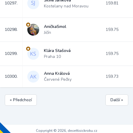
Silvie Janíková
10297.
159.81
Kostelany nad Moravou
AničkaSmol
10298.
159.75
Jičín
Klára Stašová
10299.
159.75
Praha 10
Anna Králová
10300.
159.73
Červené Pečky
« Předchozí
Další »
Copyright © 2026, desettisickroku.cz