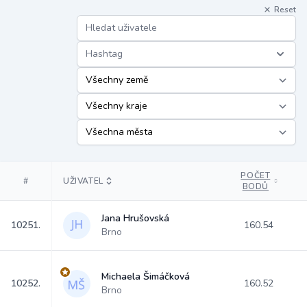
Reset
Hashtag
POČET
#
UŽIVATEL
BODŮ
Jana Hrušovská
10251.
160.54
Brno
Michaela Šimáčková
10252.
160.52
Brno