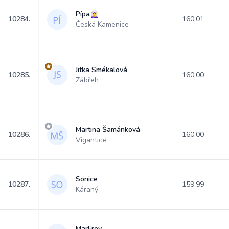
Pípa🧝‍♀️
10284.
160.01
Česká Kamenice
Jitka Smékalová
10285.
160.00
Zábřeh
Martina Šamánková
10286.
160.00
Vigantice
Sonice
10287.
159.99
Káraný
MarFrey