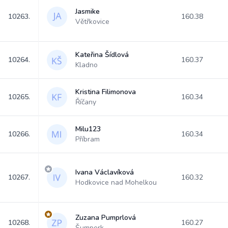
Jasmike
10263.
160.38
Větřkovice
Kateřina Šídlová
10264.
160.37
Kladno
Kristina Filimonova
10265.
160.34
Říčany
Milu123
10266.
160.34
Příbram
Ivana Václavíková
10267.
160.32
Hodkovice nad Mohelkou
Zuzana Pumprlová
10268.
160.27
Šumperk